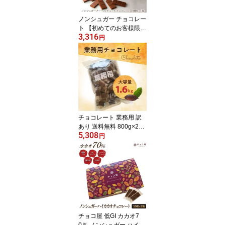
ノンシュガー チョコレー
ト 【初めてのお客様限
3,316
定】 880円オフ ダイエッ
円
ト チョコ屋 クーベルチ
ュール チョコレート 【5
0枚（500g）】 ギフト
業務用 個包装 糖質制限
糖質オフ 植物油脂不使用
【楽ギフ_包装】【楽ギ
フ_のし】 母の日 父の日
チョコレート 業務用 訳
あり 送料無料 800g×2袋
5,308
（1.6kg） ミルクチョコ
円
レート ブラックチョコレ
ート カカオ 個包装 ひと
くちチョコ 大量 高品質
母の日 父の日
チョコ屋 低GI カカオ7
0％ ノンシュガー ハイカ