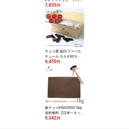
7,835
カオチョコレート 【50
円
枚入り（500g）×2箱】
クーベルチュール ダイエ
ット ダークチョコレート
送料無料 カカオ70％以
上 業務用 個包装 糖質制
限 糖質オフ 低糖質 植物
油脂不使用 お菓子 おし
ゃれ 楽ギフ_包装 母の日
チョコ屋 低GI クーベル
父の日
チュール カカオ80％以
4,455
上 チョコレート 800g(40
円
0g×2袋)(標準枚数80枚)
個包装 大容量 ダークチ
ョコレート 業務用 カカ
オ70％以上 高カカオ 糖
質制限 糖質オフ 低糖質
植物油脂不使用 ダイエッ
ト お菓子 おやつ スイー
ツ 非常食【ラッピング不
板チョコKING5000 5kg
可】
送料無料 【日本一ネット
9,342
認定】 巨大チョコ おも
円
しろ プレゼント チョコ
屋 日本一デカイ チョコ