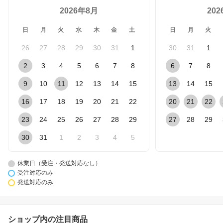
2026年8月
20
日
月
火
水
木
金
土
日
月
火
26
27
28
29
30
31
1
30
31
1
2
3
4
5
6
7
8
6
7
8
9
10
11
12
13
14
15
13
14
15
16
17
18
19
20
21
22
20
21
22
23
24
25
26
27
28
29
27
28
29
30
31
1
2
3
4
5
休業日（受注・発送対応なし）
受注対応のみ
発送対応のみ
ショップ内の注目商品