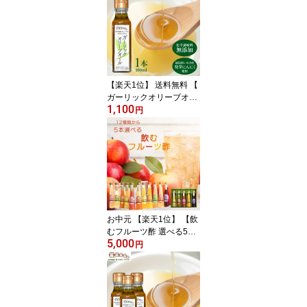
酢 飲むお酢 フルーツ酢
果実酢 ギフト 健康飲料
無添加 美味しいお酢 飲
む酢 飲める酢 泉水耕農
園思いやりの丘フクハウ
ス
【楽天1位】 送料無料 【
ガーリックオリーブオイ
1,100
ル 】 1瓶100g 1本入 オ
円
リーブオイル ニンニク
香味油 ガーリックオイル
にんにく油 オリーブオイ
ル 発芽にんにく使用 エ
キストラバージンオリー
ブオイル使用 にんにく
にんにくオイル 泉水耕農
園思いやりの丘フクハウ
お中元 【楽天1位】 【飲
ス
むフルーツ酢 選べる5本
5,000
ギフトセット】 1瓶200
円
ml5本入り 誕生プレゼン
ト 無添加 飲む酢 フルー
ツ酢 果実酢 ビネガード
リンク 健康飲料 ギフト
泉水耕農園思いやりの丘