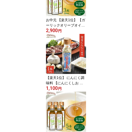
フクハウス
お中元 【楽天1位】 【ガ
ーリックオリーブオイル
2,900
】 1瓶100g 3本入 にんに
円
く調味料 オリーブオイル
にんにく油 ガーリックオ
イル 発芽にんにく使用
エキストラバージンオリ
ーブオイル使用 泉水耕農
園思いやりの丘フクハウ
ス
【楽天1位】 にんにく調
味料 【にんにくしお 】 1
1,100
瓶120g 1本 ガーリック
円
ソルト にんにく塩 ハー
ブソルト 発芽にんにく粉
使用 岩塩 海水塩 泉水耕
農園思いやりの丘フクハ
ウス