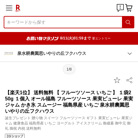
8/11(火)01:59まで
要エントリー
泉水耕農園思いやりの丘フクハウス
1/8
【楽天1位】 送料無料 【 フルーツソース いちご 】 １袋2
50g １個入 オール福島 フルーツソース 果実ピューレ 果実
ジャム かき氷 スムージー 福島県産 いちご 泉水耕農園思
いやりの丘フクハウス
誕生プレゼント 贈り物 スイーツ フルーツソース ギフト 果実ピューレ 果実ジ
ャム 健康食品 福島県産 いちご ヨーグルト アイスクリーム 御歳暮 御中元 御
礼 御祝 内祝 送料無料