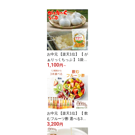
お中元 【楽天1位】 【 が
ぁりっくちっぷ 】 1袋60
1,100
g 1個から10個 にんにく
円
～
ちっぷ 酒のつまみ にん
にく おつまみ ガーリッ
クチップ 揚げにんにく
ガーリックフレーク フラ
イドガーリック ガーリッ
クフレーク 泉水耕農園思
いやりの丘フクハウス
お中元 【楽天1位】 【 飲
むフルーツ酢 選べる3本
3,200
ギフトセット 】 1瓶200
円
ml3本入り 誕生日プレゼ
ント 無添加 おいしいお