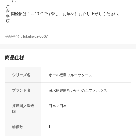
す。
注
意
開栓後は１～10°Cで保管し、お早めにお召し上がりください。
事
項
商品番号：fukuhaus-0067
商品仕様
シリーズ名
オール福島フルーツソース
ブランド名
泉水耕農園思いやりの丘フクハウス
原産国／製造
日本／日本
国
総個数
1