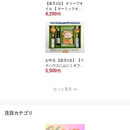
【楽天1位】 オリーブオ
イル 【 ガーリックオリ
4,200
ーブオイル 】 1瓶100g 5
円
本入 オリーブオイル に
んにく油 ガーリックオイ
ル 発芽にんにく使用 エ
キストラバージンオリー
ブオイル使用 泉水耕農園
思いやりの丘フクハウス
お中元 【楽天1位】 【フ
クハウスにんにくギフト
5,500
セット】 にんにく調味料
円
各種類6点 誕生日プレゼ
ント ギフトセット にん
にく オイル 醤油 味噌 塩
もっと見る
ガーリックチップ アホエ
ンきざみにんにく 泉水耕
農園思いやりの丘フクハ
ウス
注目カテゴリ