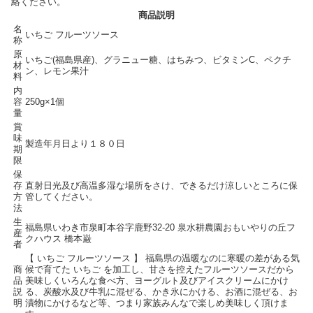
絡ください。
商品説明
名
いちご フルーツソース
称
原
いちご(福島県産)、グラニュー糖、はちみつ、ビタミンC、ペクチ
材
ン、レモン果汁
料
内
容
250g×1個
量
賞
味
製造年月日より１８０日
期
限
保
存
直射日光及び高温多湿な場所をさけ、できるだけ涼しいところに保
方
管してください。
法
生
福島県いわき市泉町本谷字鹿野32-20 泉水耕農園おもいやりの丘フ
産
クハウス 橋本巌
者
【 いちご フルーツソース 】 福島県の温暖なのに寒暖の差がある気
商
候で育てた いちご を加工し、甘さを控えたフルーツソースだから
品
美味しくいろんな食べ方、ヨーグルト及びアイスクリームにかけ
説
る、炭酸水及び牛乳に混ぜる、かき氷にかける、お酒に混ぜる、お
明
漬物にかけるなど等、つまり家族みんなで楽しめ美味しく頂けま