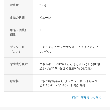
総重量
250g
食品の状態
ピューレ
単品（個装）
1
個数
ブランド名
イズミスイコウノウエンオモイヤリノオカフ
（カナ）
クハウス
栄養成分表示
エネルギー129kcaｌたんぱく質0.2g 脂質0.2g
炭水化物31.5g 食塩相当量0.0g (推定値)
原材料
いちご(福島県産)、グラニュー糖、はちみつ、
ビタミンC、ペクチン、レモン果汁
商品仕様をもっと見る