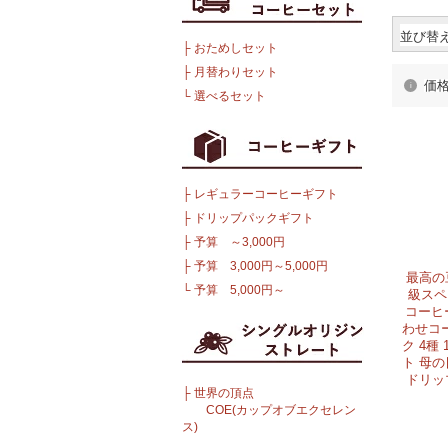
並び替
├
おためしセット
├
月替わりセット
価
└
選べるセット
├
レギュラーコーヒーギフト
├
ドリップパックギフト
├
予算 ～3,000円
├
予算 3,000円～5,000円
最高の
└
予算 5,000円～
級スペ
コーヒ
わせコ
ク 4種
ト 母
ドリッ
├
世界の頂点
COE(カップオブエクセレン
ス)