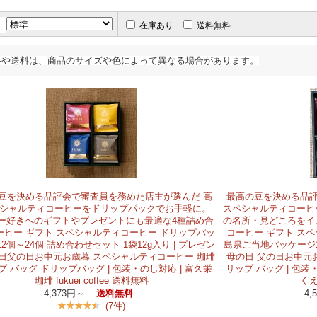
え
在庫あり
送料無料
格や送料は、商品のサイズや色によって異なる場合があります。
豆を決める品評会で審査員を務めた店主が選んだ 高
最高の豆を決める品評
シャルティコーヒーをドリップパックでお手軽に。
スペシャルティコーヒ
ー好きへのギフトやプレゼントにも最適な4種詰め合
の名所・見どころをイ
ーヒー ギフト スペシャルティコーヒー ドリップパッ
コーヒー ギフト ス
 12個～24個 詰め合わせセット 1袋12g入り | プレゼン
島県ご当地パッケージ12
の日父の日お中元お歳暮 スペシャルティコーヒー 珈琲
母の日 父の日お中元
プ バッグ ドリップバッグ | 包装・のし対応 | 富久栄
リップ バッグ | 包装・の
珈琲 fukuei coffee 送料無料
くえ
4,373円～
4
送料無料
(7件)