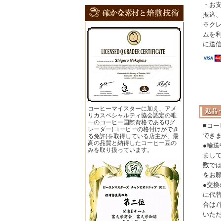
・お
振込
※ク
ムを
に送
コーヒーマイスターに加え、アメ
リカスペシャルティ協会認定の唯
一のコーヒー国際資格であるQグ
■コ
レーダー(コーヒーの格付けができ
でき
る免許)を取得している店主が、最
高の品質と納得したコーヒー豆の
●輸
みを取り扱っています。
まし
数で
をお
●交
に代
合は
いた