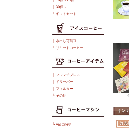
├
10個～29個
├
30個～
└
ギフトセット
├
水出し可能豆
└
リキッドコーヒー
├
フレンチプレス
├
ドリッパー
├
フィルター
└
その他
└
VacOne®