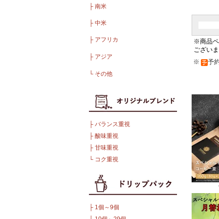
├
南米
├
中米
├
アフリカ
※商品ペ
ございま
├
アジア
※
予
└
その他
├
バランス重視
├
酸味重視
├
甘味重視
└
コク重視
├
1個～9個