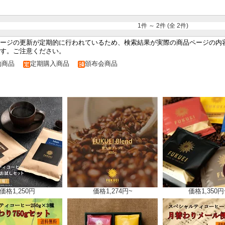
1件 ～ 2件 (全 2件)
ージの更新が定期的に行われているため、検索結果が実際の商品ページの内
す。ご注意ください。
約商品
定期購入商品
頒布会商品
価格
1,250円
価格
1,274円~
価格
1,350円