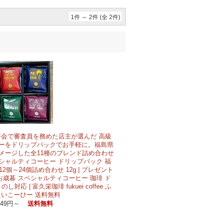
1件 ～ 2件 (全 2件)
会で審査員を務めた店主が選んだ 高級
ーをドリップパックでお手軽に。福島県
メージした全11種のブレンド詰め合わせ
ペシャルティコーヒー ドリップパック 福
個～24個詰め合わせ 12g | プレゼント
お歳暮 スペシャルティコーヒー 珈琲 ド
し対応 | 富久栄珈琲 fukuei coffee ふ
いこーひー 送料無料
,549円～
送料無料