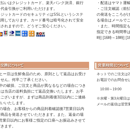
支払いはクレジットカード、楽天バンク決済、銀行
・配送はヤマト運
、代金引換がご利用いただけます。
・ご注文確認（前
レジットカードのセキュリティはSSLというシステ
の発送をこころが
利用しております。カード番号は暗号化されて安全
る場合はメールで
信されますので、どうぞご安心ください。
・また、時間指定
指定できる時間帯は［午
時] [16時～18時] 
ーヒー豆は生鮮食品のため、原則として返品はお受け
ネットでのご注文は
ません。何卒ご了承ください。
お電話でのお問合せ
送中の破損、ご注文と商品が異なるなどの場合につき
10:00～19:00
ては当店の送料負担にて返品交換いたします。お手
はございますが、まずは商品到着後3日以内にご連絡
※水曜・第3火曜日
願いいたします。
メールの返信は翌営
換の場合、お客様からの商品到着確認後7営業日以内
替商品を発送させていただきます。また、返金の場
7営業日以内にお客様ご指定の口座へお振込みさせて
だきます。