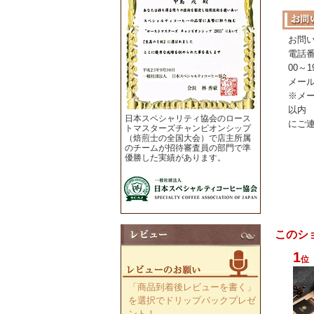
お問
電話番
00～1
メー
※メ
以内
日本スペシャリティ協会のロース
にご
トマスターズチャンピオンシップ
（焙煎士の全国大会）で店主所属
のチームが招待審査員の部門で準
優勝した実績があります。
このシ
1
位
「商品到着後レビューを書く」
を選択でドリップパックプレゼ
ント！