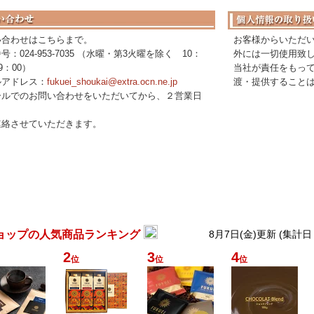
い合わせはこちらまで。
お客様からいただ
号：024-953-7035 （水曜・第3火曜を除く 10：
外には一切使用致
9：00）
当社が責任をもっ
ルアドレス：
fukuei_shoukai@extra.ocn.ne.jp
渡・提供すること
ールでのお問い合わせをいただいてから、２営業日
連絡させていただきます。
ョップの人気商品ランキング
8月7日(金)更新 (集計日
2
3
4
位
位
位