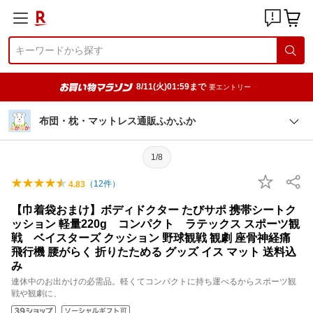
8/11(火)01:59まで
要エントリー
布団・枕・マットレス通販ふかふか
1/8
（
12
件）
4.83
【巾着袋おまけ】ボディドクター たびサポ 携帯シートク
ッション 軽量220g コンパクト ラテックス スポーツ観
戦 ベイスターズ クッション 野球観戦 観劇 座骨神経痛
飛行機 腰がらく 折りたためる グッズ イス マット 送料込
み
連休中のお出かけの必需品。軽くてコンパクトに持ち運べるからスポーツ観
戦や観劇に、