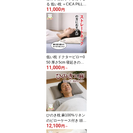
る 低い枕 ＋CICA PILLO
11,000
W ソブラーノ 寝具 スキ
円
ンケア ヘアーケア スト
レートネック
低い枕 ドクターピロー0
50 厚さ5cm 寝起きの首
11,000
や肩をすっきりさせたい
円
～
方へ 薄い枕 高反発 ス
トレートネック なで肩
首が疲れない スマホ首
首下がり症 首猫背 首が
短い 食いしばり 頭痛 肩
や首のこり ラテックス
頸椎枕 ボディドクター
ひのき枕 麻100%リネン
のピローケース付き 頭が
12,100
蒸れない枕 硬めの枕 麻
円
～
枕 ひのきチップ 枕 45x3