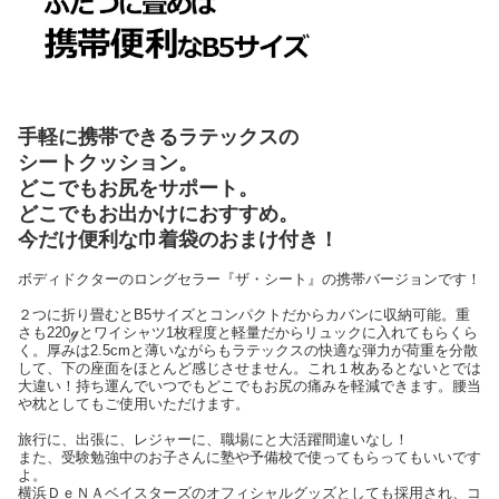
手軽に携帯できるラテックスの
シートクッション。
どこでもお尻をサポート。
どこでもお出かけにおすすめ。
今だけ便利な巾着袋のおまけ付き！
ボディドクターのロングセラー『ザ・シート』の携帯バージョンです！
２つに折り畳むとB5サイズとコンパクトだからカバンに収納可能。重
さも220ℊとワイシャツ1枚程度と軽量だからリュックに入れてもらくら
く。厚みは2.5cmと薄いながらもラテックスの快適な弾力が荷重を分散
して、下の座面をほとんど感じさせません。これ１枚あるとないとでは
大違い！持ち運んでいつでもどこでもお尻の痛みを軽減できます。腰当
や枕としてもご使用いただけます。
旅行に、出張に、レジャーに、職場にと大活躍間違いなし！
また、受験勉強中のお子さんに塾や予備校で使ってもらってもいいです
よ。
横浜ＤｅＮＡベイスターズのオフィシャルグッズとしても採用され、コ