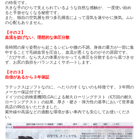
の特長です。
大きな手のひらで支えられているような自然な感触が、 一度使い始め
ると手放せなくなる秘密です。
また、独自の空気層を持つ多孔構造によって湿気を速やかに換気。ムレ
の心配もありません。
【その２】
血流を妨げない、理想的な体圧分散
長時間の座り姿勢から起こるシビレや腰の不調。身体の重力が一部に集
中することで毛細血管を圧迫し、血流が悪くなるのがその原因です。
「だびサポ」なら大人の体重がかかっても体圧を分散するから底づきせ
ず、お尻の負担をバランスよくサポ—トします。
【その３】
自信があるから３年保証
ラテックスはソフトなのに、へたりのすくないのも特徴です。３年間の
メーカー保証付です。
ドイツの公的検査機関LGAによる耐久ローリングテスト（6万回の耐久
ローリングテスト）の結果、厚さ・硬さ・弾力性の基準において世界最
高店の99点をいただきました。
紫外線や高温などの過酷な環境が多い車内でも安心してお使いくださ
い。