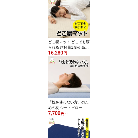
0x約7cm 森林浴 香り リ
ラックス 汗かき 更年期
寝汗 母の日 父の日 ほて
り対策 檜粒の枕/檜枕/ヒ
ノキ枕/桧まくら
どこ寝マット どこでも寝
られる 超軽量1.9kg 高反
16,280
発敷ふとん マットレス
円
ヨガマット兼用 客用敷布
団 子ども 薄い敷布団 軽
い敷布団 らくかる 山甚
物産 日本製
「枕を使わない方」のた
めの枕 シートピロー 高
7,700
さ3.0cm 60x40cm 低い
円
～
枕 薄い枕 ひらべったい
枕 ぺったんこ フラット
ストレートネック 枕 抗
菌・防ダニ・防臭ラテッ