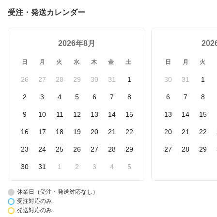
受注・発送カレンダー
2026年8月
20
日
月
火
水
木
金
土
日
月
火
26
27
28
29
30
31
1
30
31
1
2
3
4
5
6
7
8
6
7
8
9
10
11
12
13
14
15
13
14
15
16
17
18
19
20
21
22
20
21
22
23
24
25
26
27
28
29
27
28
29
30
31
1
2
3
4
5
休業日（受注・発送対応なし）
受注対応のみ
発送対応のみ