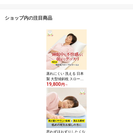
ショップ内の注目商品
蒸れにくい 洗える 日本
製 大型傾斜枕 スロープ
19,800
ピロー・エアー 眠りの悩
円
～
みに寄り添うまくら 頭上
げ睡眠 上半身を高くする
枕 通気性 エアーラッセ
ル中芯 寝具
思わずほおずりしたくな