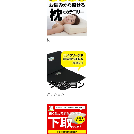
枕
クッション