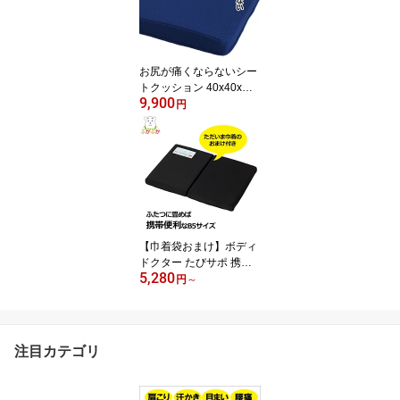
クスのへたりにくい 寝返
りがしやすい枕 幼児用枕
腰当て枕 肩や首のこり
お尻が痛くならないシー
トクッション 40x40x厚
9,900
さ5cm ラテックス へた
円
りにくい 疲れにくい ク
ッション リモートワーク
肩のこり 腰がらく 骨盤
蒸れない オフィスチェア
ダイニングチェア 車いす
ボディドクター プレゼン
ト 資しの日 ゼロポジ座
り
【巾着袋おまけ】ボディ
ドクター たびサポ 携帯
5,280
シートクッション 軽量2
円
～
20g コンパクト ラテ
ックス スポーツ観戦 ベ
イスターズ クッション
野球観戦 観劇 座骨神経
注目カテゴリ
痛 飛行機 腰がらく 折
りたためる グッズ イス
マット 送料込み