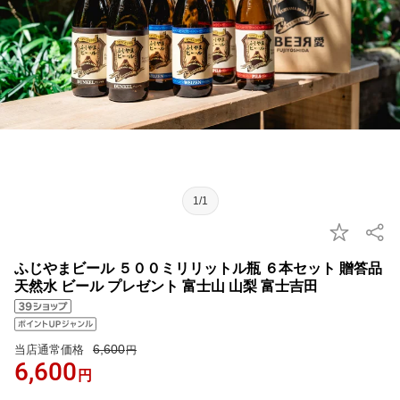
1/1
ふじやまビール ５００ミリリットル瓶 ６本セット 贈答品
天然水 ビール プレゼント 富士山 山梨 富士吉田
6,600
当店通常価格
円
6,600
円