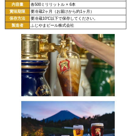
内容量
各500ミリリットル × 6本
賞味期限
要冷蔵2ヶ月（お届けから約1ヶ月）
保存方法
要冷蔵10℃以下で保存してください。
製造者
ふじやまビール株式会社