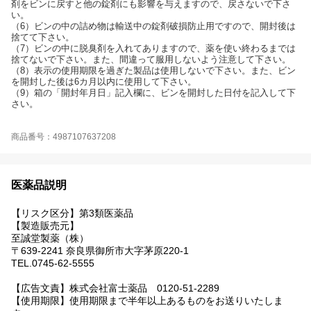
剤をビンに戻すと他の錠剤にも影響を与えますので、戻さないで下さ
い。
（6）ビンの中の詰め物は輸送中の錠剤破損防止用ですので、開封後は
捨てて下さい。
（7）ビンの中に脱臭剤を入れてありますので、薬を使い終わるまでは
捨てないで下さい。また、間違って服用しないよう注意して下さい。
（8）表示の使用期限を過ぎた製品は使用しないで下さい。また、ビン
を開封した後は6カ月以内に使用して下さい。
（9）箱の「開封年月日」記入欄に、ビンを開封した日付を記入して下
さい。
商品番号：4987107637208
医薬品説明
【リスク区分】第3類医薬品
【製造販売元】
至誠堂製薬（株）
〒639-2241 奈良県御所市大字茅原220-1
TEL.0745-62-5555
【広告文責】株式会社富士薬品 0120-51-2289
【使用期限】使用期限まで半年以上あるものをお送りいたしま