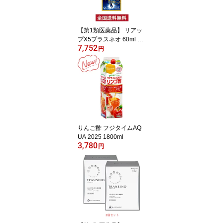
【第1類医薬品】 リアッ
プX5プラスネオ 60ml ※
7,752
要承諾 承諾ボタンを押し
円
てください 発毛剤 ミノ
キシジル 育毛剤 男性用
発毛剤 男性 育毛 メンズ
養毛剤 抜け毛 フケ 抜け
毛予防 薄毛 ミノキシジ
ル発毛剤 薬 リアップx5 r
iupx5 plus neo 大正製薬
りんご酢 フジタイムAQ
UA 2025 1800ml
3,780
円