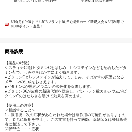
商品についての問い合わせ
不適切な商品を報告
8/10(月)10:00まで！JCBブランド選択で楽天カード新規入会＆3回利用で
8,000ポイント進呈！
商品説明
【製品の特徴】
システィナCIIはビタミンCをはじめ、L-システインなどを配合したビタ
ミン剤で、しみやそばかすによく効きます。
●ビタミンCとL-システインが協力して、しみ、そばかすの原因となる
メラニンの生成をおさえます。
●ビタミンCが黒色メラニンの淡色化を促進します。
●ビタミンB6が皮膚の新陳代謝を促進し、パントテン酸カルシウムがビ
タミンCのはたらきを助けて効果を高めます。
【使用上の注意】
＜相談すること＞
1．服用後、次の症状があらわれた場合は副作用の可能性がありますの
で、直ちに服用を中止し、この文書を持って医師、薬剤師又は登録販売
者に相談して下さい。
関係部位・・・症状