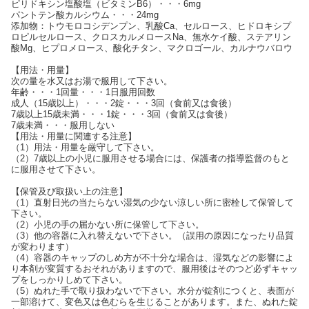
ピリドキシン塩酸塩（ビタミンB6）・・・6mg
パントテン酸カルシウム・・・24mg
添加物：トウモロコシデンプン、乳酸Ca、セルロース、ヒドロキシプ
ロピルセルロース、クロスカルメロースNa、無水ケイ酸、ステアリン
酸Mg、ヒプロメロース、酸化チタン、マクロゴール、カルナウバロウ
【用法・用量】
次の量を水又はお湯で服用して下さい。
年齢・・・1回量・・・1日服用回数
成人（15歳以上）・・・2錠・・・3回（食前又は食後）
7歳以上15歳未満・・・1錠・・・3回（食前又は食後）
7歳未満・・・服用しない
【用法・用量に関連する注意】
（1）用法・用量を厳守して下さい。
（2）7歳以上の小児に服用させる場合には、保護者の指導監督のもと
に服用させて下さい。
【保管及び取扱い上の注意】
（1）直射日光の当たらない湿気の少ない涼しい所に密栓して保管して
下さい。
（2）小児の手の届かない所に保管して下さい。
（3）他の容器に入れ替えないで下さい。（誤用の原因になったり品質
が変わります）
（4）容器のキャップのしめ方が不十分な場合は、湿気などの影響によ
り本剤が変質するおそれがありますので、服用後はそのつど必ずキャッ
プをしっかりしめて下さい。
（5）ぬれた手で取り扱わないで下さい。水分が錠剤につくと、表面が
一部溶けて、変色又は色むらを生じることがあります。また、ぬれた錠