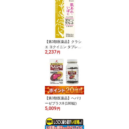
【第3類医薬品】クラシ
エ ヨクイニン タブレッ
2,237
ト［504錠］
円
【第3類医薬品】ヘパリ
ーゼプラスII (180錠)
5,009
円