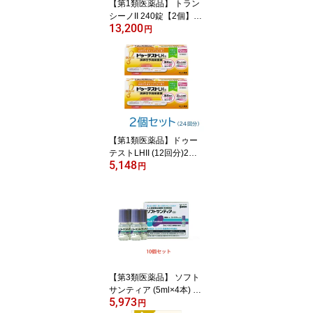
【第1類医薬品】 トラン
シーノII 240錠【2個】※
13,200
要承諾 承諾ボタンを押し
円
てください 美白 顔 シミ
取り しみ トランシーノ
トラネキサム 肝斑 薬 か
んぱん ホワイト シミ取
り トラネキサム酸 錠剤
トランシーノ2 トランシ
ーノii 240 とらんしーの
富士薬品
【第1類医薬品】ドゥー
テストLHII (12回分)2個
5,148
セット ［排卵日予測検査
円
薬］［一般用検査薬］
【第3類医薬品】 ソフト
サンティア (5ml×4本) 10
5,973
箱セット
円