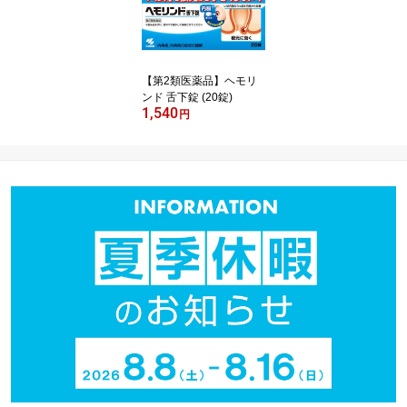
【第2類医薬品】ヘモリ
ンド 舌下錠 (20錠)
1,540
円