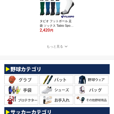
ポーツ (FOOTBALLCRE
W5FINGER)[2411-socks]
タビオ フットボール 足
袋 ソックス Tabio Sports
2,420
サッカー フットサル ア
円
クセサリ サッカーストッ
キング ソックス 靴下 大
人 メンズ 滑り止め付き
もっと見る
吸水 速乾 消臭 スポーツ
(FOOTBALLCREWTABI)
[2411-socks]