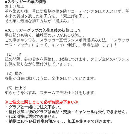
■スラッガーの革の特徴
素上げ加工
革を染めた後、革に防腐剤や傷を防ぐコーティングをほとんどせず、革
本来の質感を残した加工方法、「素上げ加工」。
その革に最適な加工方法が『湯揉み』！
■スラッガーグラブの入荷直後の状態は…？
手口部分も狭く、捕球面のシワがある状態…。
この浮きやシワを、スラッガー直伝フジスポ流湯揉み方法、「スラッガ
ーストレッチ」によって、キレイに伸ばし、最適な型にします！
（1）叩き
紐の間隔、芯の暑さを調整し、お湯につけます。グラブ全体のバランス
に気を配りながら型付けしていきます。
（2）揉み
各指が自在に動くように、全体をほぐしていきます。
（3）仕上げ
柔らかさを出す為、スチームで最終仕上げをします。
※ご注文に関しまして必ずお読み下さい※
・グラブと一緒にご注文下さい。
・型付け加工後のグラブは返品・交換・キャンセルは受付できません。
・代金引換は選択できません。
・納期に10〜14日程度お預かりし、加工を施させて頂きます。