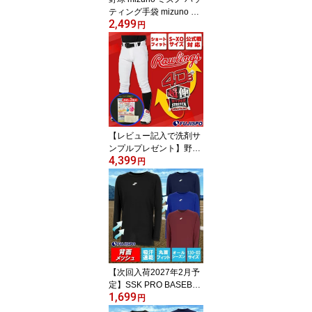
ティング手袋 mizuno バ
2,499
ッティンググローブ バッ
円
ティンググラブ ガチグラ
ブ 両手 高校野球対応 打
撃用 ホワイト ブラック
(1EJEH280)
【レビュー記入で洗剤サ
ンプルプレゼント】野球
4,399
Rawlings ローリングス 4
円
D8+PLUS ウルトラハイ
パーストレッチパンツ シ
ョートフィット ユニフォ
ームパンツ 練習着 公式
戦対応 マークなし ひざ
加工なし 防汚加工 吸汗
速乾 高校野球対応 (APP
14S01-NN)
【次回入荷2027年2月予
定】SSK PRO BASEBAL
1,699
L 長袖メッシュインナー
円
エスエスケイ アンダーシ