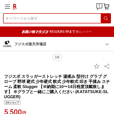
8/11(火)01:59まで
要エントリー
フジスポ楽天市場店
1/4
フジスポ スラッガーストレッチ 湯揉み 型付け グラブ グ
ローブ 野球 硬式 少年硬式 軟式 少年軟式 叩き 手揉み スチ
ーム 柔軟 Slugger 【※納期に10〜14日程度頂戴致しま
す】 ※グラブと一緒にご購入ください (KATATSUKE-SL
UGGER)
5,500
円