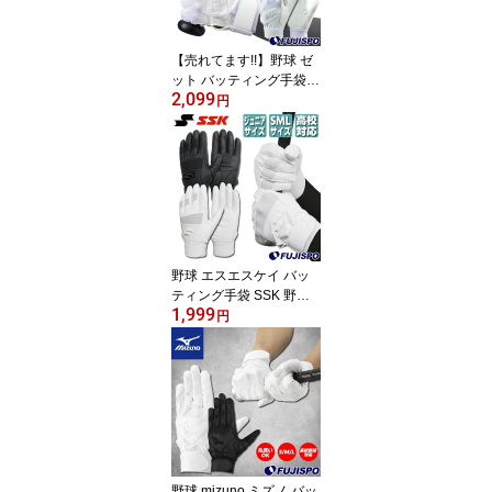
【売れてます!!】野球 ゼ
ット バッティング手袋 Z
2,099
ETT バッ手 バッティング
円
グローブ バッティンググ
ラブ 中学生 高校生 高校
野球対応 ホワイト ブラ
ック シングルベルト 両
手 試合 練習 トレーニン
グ フジスポ fujispo Sサ
イズ Mサイズ Lサイズ (B
G16582HSF)
野球 エスエスケイ バッ
ティング手袋 SSK 野球
1,999
ソフトボール 手袋 オリ
円
ジナル ジュニア こども
バッティンググローブ 中
学生 高校生対応 高校野
球 両手 スイング 草野球
試合 練習 トレーニング
コスパ 安い 洗い替え フ
ジスポ fujispo (BG3200
WF)
野球 mizuno ミズノ バッ