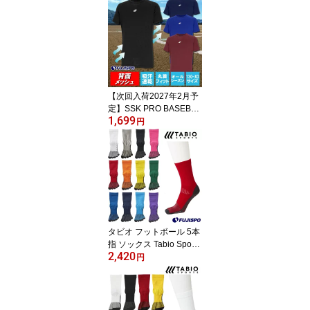
ャツ 吸汗速乾 通気性 伸
縮性 軽量 紫外線防止 日
焼け対策 背面メッシュ
丸首 ジュニア 大人 レデ
ィース メンズ スポーツ
インナー トレーニングウ
ェア (BU2230LL)
【次回入荷2027年2月予
定】SSK PRO BASEBAL
1,699
L 半袖メッシュインナー
円
エスエスケイ アンダーシ
ャツ 吸汗速乾 通気性 伸
縮性 軽量 紫外線防止 日
焼け対策 背面メッシュ
丸首 ジュニア 大人 レデ
ィース メンズ スポーツ
インナー トレーニングウ
ェア (BU2230LH)
タビオ フットボール 5本
指 ソックス Tabio Sports
2,420
【サッカー・フットサ
円
ル】 アクセサリ サッカ
ーストッキング ソックス
靴下 大人 メンズ 滑り止
め付き 吸水 速乾 消臭 ス