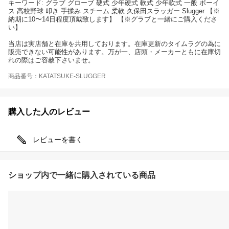
キーワード: グラブ グローブ 硬式 少年硬式 軟式 少年軟式 一般 ボーイ
ス 高校野球 叩き 手揉み スチーム 柔軟 久保田スラッガー Slugger 【※
納期に10〜14日程度頂戴致します】 【※グラブと一緒にご購入くださ
い】
当店は実店舗と在庫を共用しております。在庫更新のタイムラグの為に
販売できない可能性があります。万が一、店頭・メーカーともに在庫切
れの際はご容赦下さいませ。
商品番号：KATATSUKE-SLUGGER
購入した人のレビュー
レビューを書く
ショップ内で一緒に購入されている商品