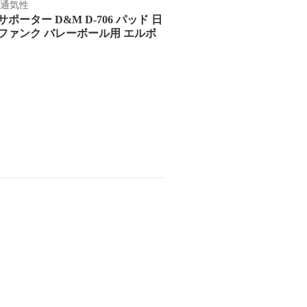
 通気性
ター D&M D-706 パッド 日
ィファンク バレーボール用 エルボ