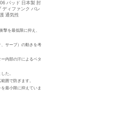
06 パッド 日本製 肘
ブ ディファンク バレ
護 通気性
り衝撃を最低限に抑え、
ク、サーブ）の動きを考
ター内部の汗によるベタ
ました。
広範囲で防ぎます。
レを最小限に抑えていま