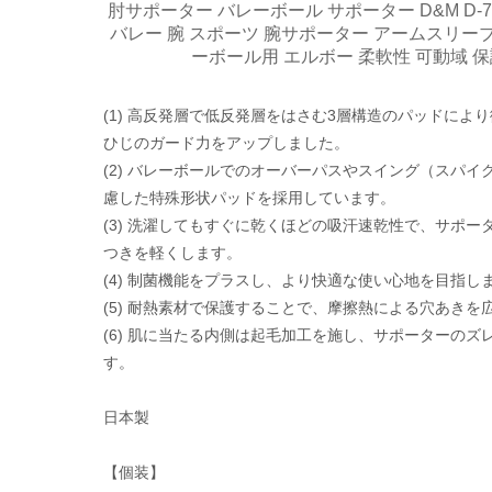
肘サポーター バレーボール サポーター D&M D-7
バレー 腕 スポーツ 腕サポーター アームスリー
ーボール用 エルボー 柔軟性 可動域 保
(1) 高反発層で低反発層をはさむ3層構造のパッドによ
ひじのガード力をアップしました。
(2) バレーボールでのオーバーパスやスイング（スパイ
慮した特殊形状パッドを採用しています。
(3) 洗濯してもすぐに乾くほどの吸汗速乾性で、サポー
つきを軽くします。
(4) 制菌機能をプラスし、より快適な使い心地を目指し
(5) 耐熱素材で保護することで、摩擦熱による穴あきを
(6) 肌に当たる内側は起毛加工を施し、サポーターのズ
す。
日本製
【個装】