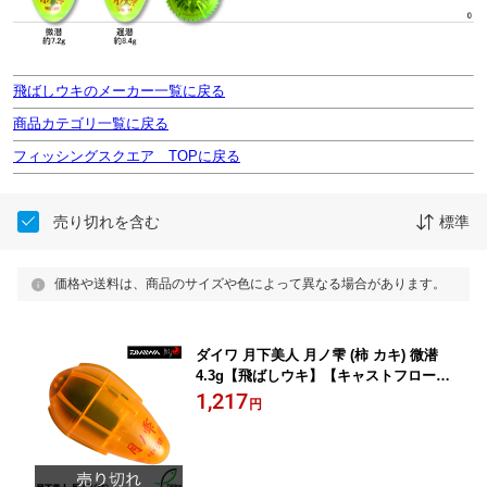
飛ばしウキのメーカー一覧に戻る
商品カテゴリ一覧に戻る
フィッシングスクエア TOPに戻る
売り切れを含む
標準
価格や送料は、商品のサイズや色によって異なる場合があります。
ダイワ 月下美人 月ノ雫 (柿 カキ) 微潜
4.3g【飛ばしウキ】【キャストフロー
ト】
1,217
円