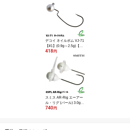
デコイ ネイルボム VJ-71
【#1】(0.9g～2.5g)【ジ
418
グヘッド】カツイチ
円
スミス AR-Rig エーアー
ル・リグ (パール) 3.0g
740
【ジグヘッド】【クロダ
円
イ・黒鯛・チヌ】