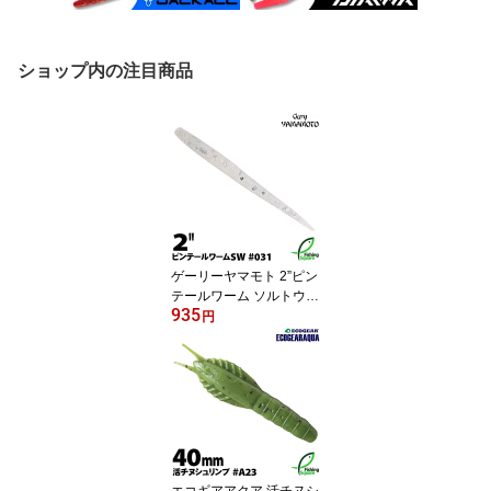
ショップ内の注目商品
ゲーリーヤマモト 2”ピン
テールワーム ソルトウォ
935
ーター 031 パールホワイ
円
ト/シルバーフレーク【ワ
ーム】【2インチ】