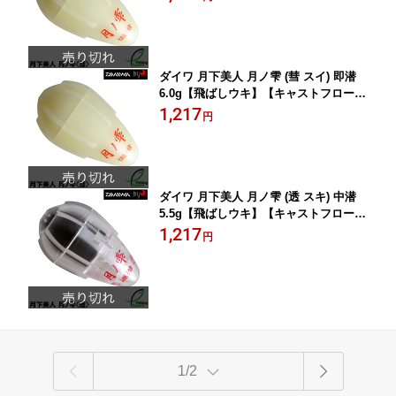
ダイワ 月下美人 月ノ雫 (彗 スイ) 即潜
6.0g【飛ばしウキ】【キャストフロー
ト】
1,217
円
ダイワ 月下美人 月ノ雫 (透 スキ) 中潜
5.5g【飛ばしウキ】【キャストフロー
ト】
1,217
円
1/2