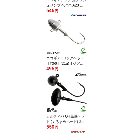
エコギアアクア 活チヌシ
ュリンプ 40mm A23 澄
646
み潮オリーブ クリスタル
円
＋ブラックFlk.【ワー
ム】
エコギア 3Dジグヘッド
【#3/0】(21g)【ジグヘ
495
ッド】
円
カルティバ OH黒豆ヘッ
ド (くろまめヘッド) JH-2
550
5 #1 (3.5～5.3g)【ジグヘ
円
ッド】オーナー