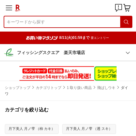
8/11(火)01:59まで
要エントリー
フィッシングスクエア 楽天市場店
ショップトップ
カテゴリトップ
1 取り扱い商品
飛ばしウキ
ダイ
ワ
カテゴリを絞り込む
月下美人 月ノ雫 （柿 カキ）
月下美人 月ノ雫 （透 スキ）