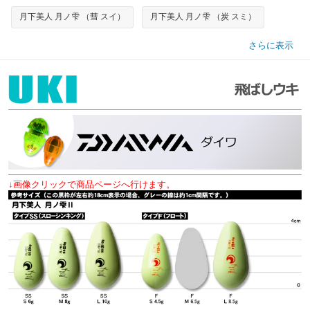
月下美人 月ノ雫 （彗 スイ）
月下美人 月ノ雫 （炭 スミ）
さらに表示
↓画像クリックで商品ページへ行けます。