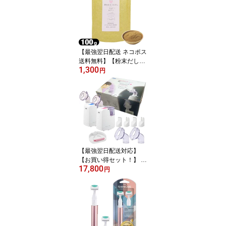
ト! スキン最大60個+ロー
ション12袋 ※完全包装
でお届け致します。【sm
tb-s】
【最強翌日配送 ネコポス
送料無料】【粉末だし】
1,300
【かつおだし】鉄分まる
円
ごとだし 粉末タイプ 100
g - 食塩 無添加。鹿児島
県産 かつおの血合い粉使
用。出汁。お出汁。調味
料 【smtb-s】
【最強翌日配送対応】
【お買い得セット！】 A
17,800
&D(エーアンドデイ) 超音
円
波温熱吸入器 ホットシャ
ワー5 プラス 今だけ!さら
についてくる (吸入マス
ク・口ノズル・鼻ノズル)
x1セット (計各2個) (UN-
135) - 吸入口の角度調整