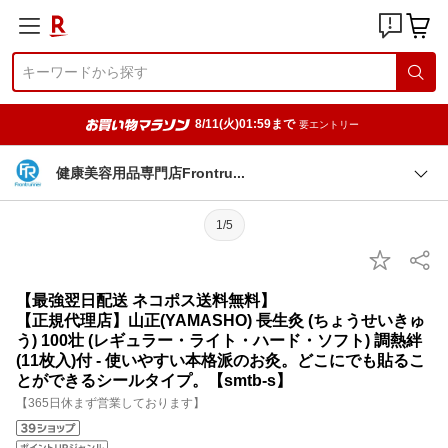
8/11(火)01:59まで
要エントリー
健康美容用品専門店Frontr
u
1/5
【最強翌日配送 ネコポス送料無料】
【正規代理店】山正(YAMASHO) 長生灸 (ちょうせいきゅ
う) 100壮 (レギュラー・ライト・ハード・ソフト) 調熱絆
(11枚入)付 - 使いやすい本格派のお灸。どこにでも貼るこ
とができるシールタイプ。【smtb-s】
【365日休まず営業しております】