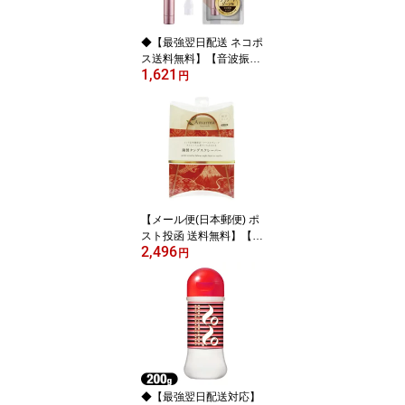
付で吸入しやすく使いや
すさアップ!【smtb-s】
◆【最強翌日配送 ネコポ
ス送料無料】【音波振動
1,621
カミソリ】貝印 FEMINIC
円
ARE (フェミニケア) 音波
振動カミソリ デリケート
ゾーン用 (替刃2個付) - D
ANDYCARE(ダンディケ
ア)姉妹品。 ※完全包装
でお届け致します。【sm
tb-s】
【メール便(日本郵便) ポ
スト投函 送料無料】【舌
2,496
クリーナー】Amarma(ア
円
マルマ) 銅製タングスク
レーパー (日本製) - 舌苔
をスッキリ取り除きま
す！【smtb-s】
◆【最強翌日配送対応】