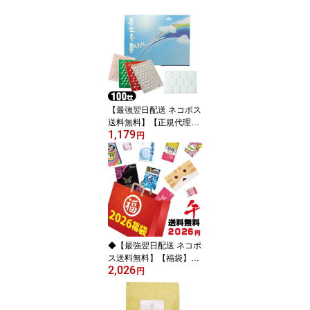
【最強翌日配送 ネコポス
送料無料】【正規代理
1,179
店】山正(YAMASHO) 長
円
生灸 (ちょうせいきゅう)
100壮 (レギュラー・ライ
ト・ハード・ソフト) 調
熱絆(11枚入)付 - 使いや
すい本格派のお灸。どこ
にでも貼ることができる
シールタイプ。【smtb-
s】
◆【最強翌日配送 ネコポ
ス送料無料】【福袋】20
2,026
26年 ちょっと大人の福
円
袋 2026円ポッキリ！自
分で選べるコンドーム・
ローション豪華6点セッ