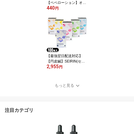
【ペペローション】オカ
440
モト ペペプレジャー 200
円
g ぺぺ PEPEE ローショ
ン ボトルタイプ プレジ
ャー - 水溶性ボディ用マ
ッサージローション。糸
引きが少ない超密着タイ
プ。※完全包装でお届け
致します。
【最強翌日配送対応】
【円皮鍼】SEIRIN(セイ
2,955
リン) パイオネックス 10
円
0本入 (SJ-226) ×1箱 - か
ぶれにくく、使いやすい
円皮鍼/円皮針(えんぴし
もっと見る
ん)
注目カテゴリ