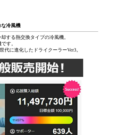
コな冷風機
冷却する熱交換タイプの冷風機。
機です。
第3世代に進化したドライクーラーVer3。