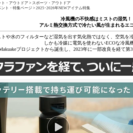
ット・アウトドア
>
スポーツ・アウトドア
ベント・特集ページ
>
2025･2026年NEWアイテム特集
冷風機の不快感はミストの湿気！
アルミ熱交換方式で冷たい風が生まれるエ
ストや水のフィルターなど湿気を出す気化熱ではなく、空気を
しかも冷媒に電気を使わないECOな冷風
のMakuakeプロジェクトから誕生し、2023年に一部改良を経て