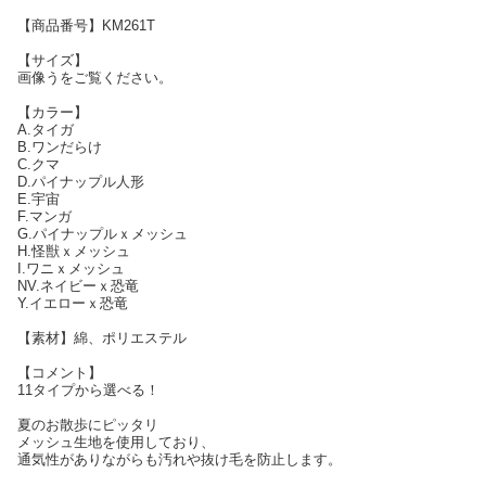
【商品番号】KM261T
【サイズ】
画像うをご覧ください。
【カラー】
A.タイガ
B.ワンだらけ
C.クマ
D.パイナップル人形
E.宇宙
F.マンガ
G.パイナップルｘメッシュ
H.怪獣ｘメッシュ
I.ワニｘメッシュ
NV.ネイビーｘ恐竜
Y.イエローｘ恐竜
【素材】綿、ポリエステル
【コメント】
11タイプから選べる！
夏のお散歩にピッタリ
メッシュ生地を使用しており、
通気性がありながらも汚れや抜け毛を防止します。