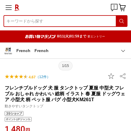
8/11(火)01:59まで
要エントリー
French French
1/15
（
12
件）
4.67
フレンチブルドッグ 犬 服 タンクトップ 夏服 中型犬 フレ
ブル おしゃれ かわいい 総柄 イラスト 春 夏服 ドッグウェ
ア 小型犬 柄 ペット服 パグ 小型犬KM261T
動きやすいタンクトップ
1,480
円