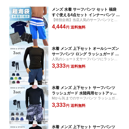
メンズ 水着 サーフパンツ セット 福袋
すぐ使える4点セット インナーパンツ ラ
【特別企画】当店人気のサーフパンツとラ
ッシュ ロング チャック付ポケット 海パ
ッシュTシャツ、インナーパンツ、メッシュ
4,444
ン 海水パンツ ハーフパンツ フィジーク
送料無料
円
リュックの4点セット 海だけじゃない！冬
水陸両用 速乾 黒 紺 グレー ネイビー ブ
の温泉やスパ、室内プールなどにも便利な
ラック M L LL 3L ns-fkb-m06
セット
水着 メンズ 上下セット オールシーズン
サーフパンツ ロング ラッシュガード レ
人気のショート丈サーフパンツにラッシュ
ギンス 3点セット 日焼け止め UVカット
ガード レギンスをセット 日焼け防止 水着
3,333
水陸両用 速乾 セットアップ フィットネ
送料無料
円
ジョギング バスケ サッカー などの スポー
ス スポーツウェア ランニングウェア ス
ツウェア 温水 スパ 室内 ジム サウナ 冬用に
ポーツインナー ストレッチ ショーツ M
も使えます
L XL XXL ns-fkb-m07
水着 メンズ 上下セット サーフパンツ
ラッシュガード 水陸両用セットアップ
Mから3Lまでのサーフパンツ ラッシュガー
レギンス 3点セット ハーフパンツ スポ
ド レギンスをセット ジョギング ジムウェ
3,333
ーツウェアとしても着れる フィットネ
送料無料
円
ア バスケ サッカー などの スポーツウェア
ス ランニングウェア UV対策 日焼け止
UVカット 温泉 温水プール 室内 ジム サウナ
め スポーツインナー ストレッチ ショー
でも使えます
ツ M L XL LL 3L 大きいサイズ ns-fkb-
m08
水着 メンズ 上下セット サーフパンツ