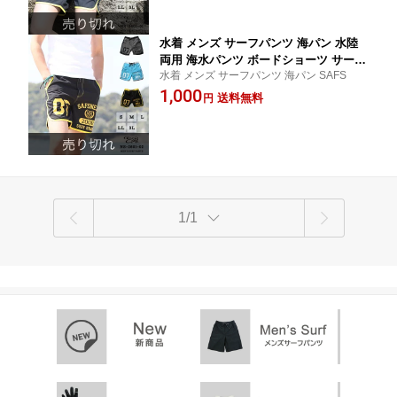
水着 メンズ サーフパンツ 海パン 水陸
両用 海水パンツ ボードショーツ サーフ
水着 メンズ サーフパンツ 海パン SAFS
ショーツ 海水浴 プール 旅行 海外旅行 n
1,000
s-2601-02
送料無料
円
1/1