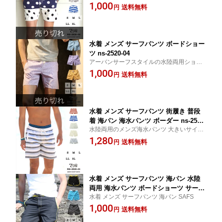
トパンツ水着です。大きいサイズ(3L)もあ
1,000
送料無料
円
ります。 短パン お揃い カップル 水着 トラ
ンクス
水着 メンズ サーフパンツ ボードショー
ツ ns-2520-04
アーバンサーフスタイルの水陸両用ショー
トパンツ水着です。大きいサイズ(3L)もあ
1,000
送料無料
円
ります。 短パン お揃い カップル 水着 トラ
ンクス
水着 メンズ サーフパンツ 街履き 普段
着 海パン 海水パンツ ボーダー ns-2520-
水陸両用のメンズ海水パンツ 大きいサイズ
01 final
（3L）もあります
1,280
送料無料
円
水着 メンズ サーフパンツ 海パン 水陸
両用 海水パンツ ボードショーツ サーフ
水着 メンズ サーフパンツ 海パン SAFS
ショーツ 海水浴 プール 旅行 海外旅行 n
1,000
s-2601-01
送料無料
円