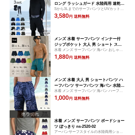
ロング ラッシュガード 水陸両用 速乾
Sから3LまでのサーフパンツとUVカットも
セットアップ レギンス 3点セット スポ
できるラッシュガード レギンスをセット 温
3,580
ーツウェア スポーツインナー ハーフパ
送料無料
円
水プール 室内プール ジム サウナ 水着 ジョ
ンツ ストレッチ フィットネス ランニン
ギング ジムウェア スポーツウェア に
グウェア UV対策 日焼け止め S M L XL
LL 3L 大きいサイズ ns-fkb-m09
メンズ 水着 サーフパンツ インナー付
ジップポケット 大人 男 ショート スク
水着 メンズ サーフパンツ 海パン おしゃれ
ール 海パン シンプル 無地 水陸両用 速
ボードショーツ ハーフパンツ 水陸両用 ス
1,880
乾 ストレッチ 海水パンツ ハーフパンツ
送料無料
円
トレッチ 人気 流行 2025 ショート 短い シ
ボードショーツ サーフショーツ ウエス
ョートパンツ 温水 プール ジム サウナ ブラ
トゴム ショート丈 M L XL XXL 大きい
ンド SAFS
サイズ 海水浴 プール ns-2580-07 final
メンズ 水着 大人 男 ショートパンツ ハ
ーフパンツ サーフパンツ 海パン 水陸両
水着 メンズ サーフパンツ 海パン ハーフパ
用 海水パンツ サーフショーツ ひざ丈 M
ンツ 水陸両用 ショートパンツ 部屋着 ルー
1,000
L XL 大きいサイズ ot-3441
送料無料
円
ムウェア サーフトランクス
水着 メンズ サーフパンツ ボードショー
ツ ぽっきり ns-2520-02
アーバンサーフスタイルの水陸両用ショー