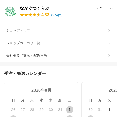
ながぐつくらぶ
メニュー
4.83
（
274
件）
ショップトップ
ショップカテゴリ一覧
会社概要（支払・配送方法）
受注・発送カレンダー
2026年8月
20
日
月
火
水
木
金
土
日
月
火
26
27
28
29
30
31
1
30
31
1