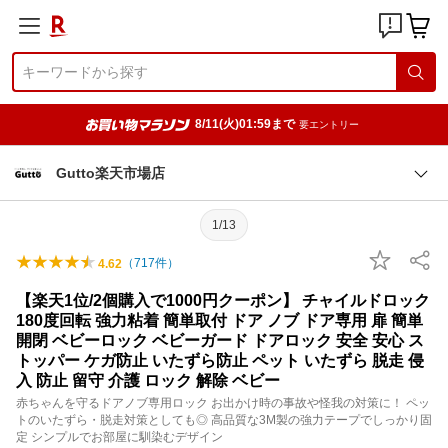
8/11(火)01:59まで
要エントリー
Gutto楽天市場店
1/13
（
717
件）
4.62
【楽天1位/2個購入で1000円クーポン】 チャイルドロック
180度回転 強力粘着 簡単取付 ドア ノブ ドア専用 扉 簡単
開閉 ベビーロック ベビーガード ドアロック 安全 安心 ス
トッパー ケガ防止 いたずら防止 ペット いたずら 脱走 侵
入 防止 留守 介護 ロック 解除 ベビー
赤ちゃんを守るドアノブ専用ロック お出かけ時の事故や怪我の対策に！ ペッ
トのいたずら・脱走対策としても◎ 高品質な3M製の強力テープでしっかり固
定 シンプルでお部屋に馴染むデザイン