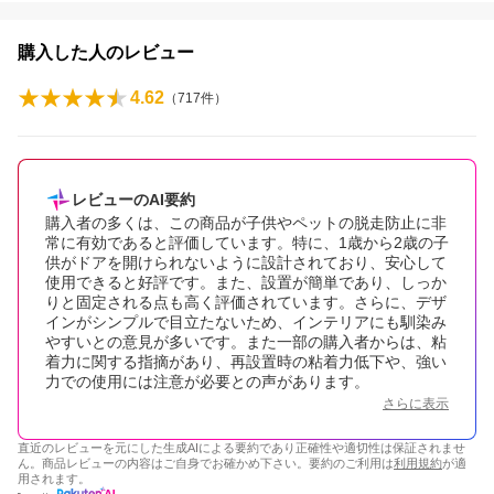
購入した人のレビュー
4.62
（
717
件）
レビューのAI要約
購入者の多くは、この商品が子供やペットの脱走防止に非
常に有効であると評価しています。特に、1歳から2歳の子
供がドアを開けられないように設計されており、安心して
使用できると好評です。また、設置が簡単であり、しっか
りと固定される点も高く評価されています。さらに、デザ
インがシンプルで目立たないため、インテリアにも馴染み
やすいとの意見が多いです。また一部の購入者からは、粘
着力に関する指摘があり、再設置時の粘着力低下や、強い
力での使用には注意が必要との声があります。
さらに表示
直近のレビューを元にした生成AIによる要約であり正確性や適切性は保証されませ
ん。商品レビューの内容はご自身でお確かめ下さい。要約のご利用は
利用規約
が適
用されます。