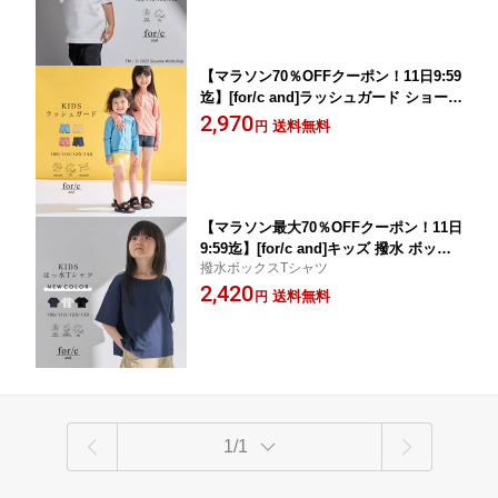
コットン シンプル カジュアル 25S/S 春
夏 秋 100 110 120 130 洗濯可 for/c フォ
ーシー【メール便可】
【マラソン70％OFFクーポン！11日9:59
迄】[for/c and]ラッシュガード ショート
パンツ キッズ 子ども 水着 プール 海 U
2,970
送料無料
円
Vカット 紫外線対策 ストレッチ 耐塩素
100 10 120 130 リサイクルポリエステル
エコ 25S/S 春 夏 for/c フォーシー【メ
ール便可】
【マラソン最大70％OFFクーポン！11日
9:59迄】[for/c and]キッズ 撥水 ボック
撥水ボックスTシャツ
ス Tシャツ 子供 トップス カットソー 半
2,420
袖 五分袖 クルーネック リサイクルポリ
送料無料
円
エステル エコ 春 夏 4サイズ展開 洗濯可
for/c フォーシー 楽天room【メール便
可】
1/1