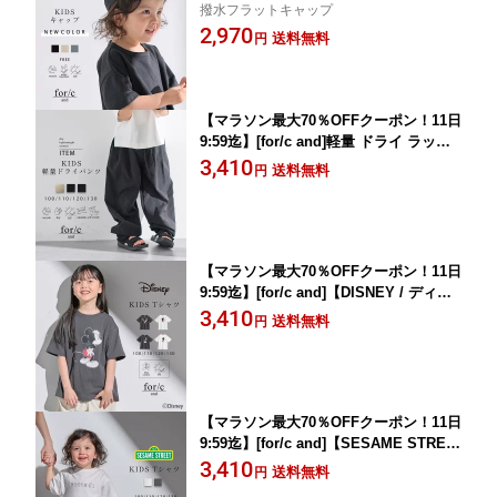
撥水フラットキャップ
ップ キッズ 子供 帽子 撥水 はっ水 UV
2,970
カット 紫外線対策 調整可 ドローコード
送料無料
円
リサイクルナイロン エコ 25S/S 春 夏
フリーサイズ 洗濯可 for/c フォーシー
楽天room【メール便可】
【マラソン最大70％OFFクーポン！11日
9:59迄】[for/c and]軽量 ドライ ラッシ
ュガード 兼用 パラシュートパンツ キッ
3,410
送料無料
円
ズ パンツ ボトムス 速乾 UVカット 紫外
線対策 ストレッチ シワになりにくい 耐
塩素 エコ 25S/S 春 夏 100 110 120 130
for/c フォーシー【メール便可】
【マラソン最大70％OFFクーポン！11日
9:59迄】[for/c and]【DISNEY / ディズ
ニー / ミッキーマウス】 MICKEY MOU
3,410
送料無料
円
SE Tシャツ キッズ 子供 綿100 綿 半袖
クルーネック USAコットン シンプル カ
ジュアル 春 夏 秋 100 110 120 130 洗濯
可 for/c フォーシー【メール便可】
【マラソン最大70％OFFクーポン！11日
9:59迄】[for/c and]【SESAME STREE
T / セサミストリート】Tシャツ キッズ
3,410
送料無料
円
子供 綿100 綿 半袖 クルーネック USA