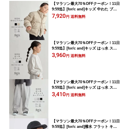
【マラソン最大70％OFFクーポン！11日
9:59迄】[for/c and]キッズ 中わた ブル
ゾン 丸みシルエット あたたか 羽織 上
7,920
送料無料
円
着 防寒 ポケット ファスナー ボーイ ガ
ール 男の子 女の子 ファミリーコーデ 1
00 110 120 130 ベーシック 25A/W 秋 冬
洗濯可 for/c フォーシー
【マラソン最大70％OFFクーポン！11日
9:59迄】[for/c and]キッズ はっ水 スウ
ェット トップス プルオーバー トレーナ
3,960
送料無料
円
ー ボーイ ガール 男の子 女の子 裏毛 フ
ァミリーコーデ 100 110 120 130 エコ
ベーシック 25A/W 秋 冬洗濯可 for/c フ
ォーシー
【マラソン最大70％OFFクーポン！11日
9:59迄】[for/c and]キッズ はっ水 スウ
ェット パンツ パンツ カーブパンツ カ
3,410
送料無料
円
ーブシルエット バレルレッグ ボーイ ガ
ール 男の子 女の子 裏毛 ファミリーコ
ーデ 100 110 120 130 ベーシック 25A/
W 秋 冬 洗濯可 for/c フォーシー
【マラソン最大70％OFFクーポン！11日
9:59迄】[for/c and]撥水 フラット キャ