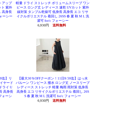
ットアップ
軽量 ドライ ストレッチ ボリュームスリーブ ワン
ット 紫外
ピース ロング丈 レディース 速乾 UVカット 紫外
し 高身長
線対策 タンブル乾燥可 低身長 高身長 エコ リサ
 フォーシー
イクルポリエステル 着回し 26SS 春 夏 秋 M L 洗
濯可 for/c フォーシー
6,930円
送料無料
59迄】リ
【最大30％OFFクーポン！11日9:59迄】はっ水
レイヤード
バルーン ワンピース 撥水 ロング丈 ノースリーブ
ドライ U
レディース ストレッチ 軽量 梅雨 雨対策 低身長
長 高身長
高身長 エコ リサイクルポリエステル 着回し 26S
c フォーシ
S 春 夏 秋 M L 洗濯可 for/c フォーシー
6,930円
送料無料