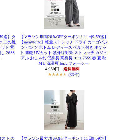
:59迄】タ
【マラソン期間20％OFFクーポン！11日9:59迄】
ツ 二の腕
【saya×for/c】軽量ストレッチ ドライ カーゴパン
カット 紫
ツ パンツ ボトム レディース ベルト付き ポケッ
 26SS
ト 速乾 UVカット 紫外線対策 ストレッチ カジュ
ー
アル おしゃれ 低身長 高身長 エコ 26SS 春 夏 秋
M L 洗濯可 for/c フォーシー
4,950円
送料無料
(33件)
ロスト カ
【マラソン最大70％OFFクーポン！11日9:59迄】