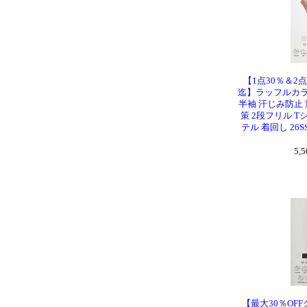
【1点30％＆2点
迄】ラッフルカラ
半袖 汗じみ防止 
策 2段フリル 
テル 着回し 26SS 
5,
【最大30％OFF