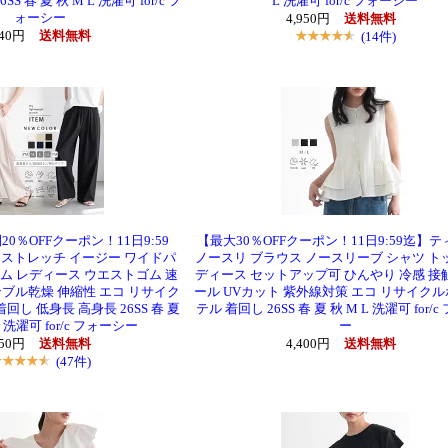
 春 夏 秋 M L 洗濯可 for/c フ
L 洗濯可 for/c フォーシー
ォーシー
4,950円
送料無料
940円
送料無料
(14件)
0％OFFクーポン！11日9:59
【最大30％OFFクーポン！11日9:59迄】
 ストレッチ イージー ワイドパ
ノースリ ブラウス ノースリーブ シャツ ト
トム レディース ウエストゴム 速
ディース セットアップ可 ひんやり 冷感 接
ンブル乾燥 伸縮性 エコ リサイク
ール UVカット 紫外線対策 エコ リサイク
し 低身長 高身長 26SS 春 夏
テル 着回し 26SS 春 夏 秋 M L 洗濯可 for/
L 洗濯可 for/c フォーシー
ー
950円
送料無料
4,400円
送料無料
(47件)