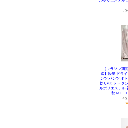
ルポリエステル 26SS
5,
【マラソン期間2
迄】軽量 ドライ
ンツ パンツ ボ
乾 UVカット タ
ルポリエステル 着回
秋 M L L
4,