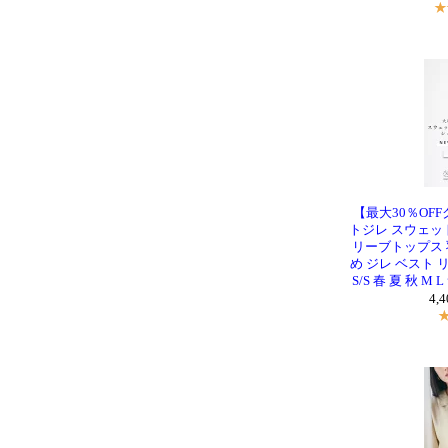
【最大30％OFF
トジレ スウェッ
リーブトップス 
め ジレ ベスト 
S/S 春 夏 秋 M
4,