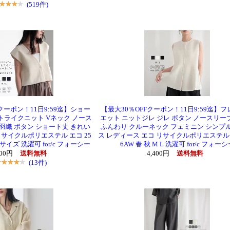
(519件)
クーポン！11日9:59迄】ショー
【最大30％OFFクーポン！11日9:59迄】
トライクニット Vネック ノース
エット ニットジレ ジレ ボタン ノースリー
羽織 ボタン ショート丈 きれい
ふんわり クルーネック フェミニン シンプ
リサイクルポリエステル エコ 25
ス レディース エコ リサイクルポリエステル 
 L サイズ 洗濯可 for/c フォーシー
6AW 春 秋 M L 洗濯可 for/c フォー
400円
送料無料
4,400円
送料無料
(13件)