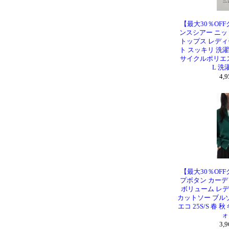
【最大30％OFF
ンスシアー ニッ
トップス レディ
ト スッキリ 洗
サイクルポリエステ
L 洗
4,
【最大30％OFF
プボタン カーデ
ボリューム レデ
カットソー ブル
エコ 25S/S 春 秋
ォ
3,