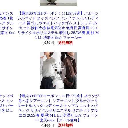
ニュアンス
【最大30％OFFクーポン！11日9:59迄】バルーン
ね着 1枚
シルエット タックパンツ パンツ ボトムス レディ
レア クル
ース 裾ゴム ウエストバックゴム ストレッチ UV
 リサイク
カット 接触冷感 静電気防止 低身長 高身長 エコ
可 for/
リサイクルポリエステル 着回し 26AW 春 夏 秋 M
L LL 洗濯可 for/c フォーシー
4,950円
送料無料
スナップボ
【最大30％OFFクーポン！11日9:59迄】ネックが
ース トッ
選べるシアーニット シアーニット クルーネック
体型カバー
タートルネック レディース トップス ニット ハイ
冬 M L
ネック リサイクルポリエステル サスティナブル
エコ 26SS 春 夏 秋 M L LL 洗濯可 for/c フォーシ
ー 楽天room【メール便可】
4,400円
送料無料