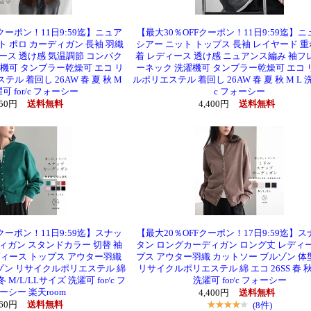
クーポン！11日9:59迄】ニュア
【最大30％OFFクーポン！11日9:59迄】
ト ポロ カーディガン 長袖 羽織
シアー ニット トップス 長袖 レイヤード 重
ース 透け感 気温調節 コンパク
着 レディース 透け感 ニュアンス編み 袖フ
濯機可 タンブラー乾燥可 エコ リ
ーネック 洗濯機可 タンブラー乾燥可 エコ
ル 着回し 26AW 春 夏 秋 M
ルポリエステル 着回し 26AW 春 夏 秋 M L 洗濯
濯可 for/c フォーシー
c フォーシー
950円
送料無料
4,400円
送料無料
クーポン！11日9:59迄】スナッ
【最大20％OFFクーポン！17日9:59迄】
ィガン スタンドカラー 切替 袖
タン ロングカーディガン ロング丈 レディ
ィース トップス アウター羽織
プス アウター羽織 カットソー ブルゾン 
ゾン リサイクルポリエステル 綿
リサイクルポリエステル 綿 エコ 26SS 春 秋 
 冬 M/L/LLサイズ 洗濯可 for/c フ
洗濯可 for/c フォーシー
ーシー 楽天room
4,400円
送料無料
960円
送料無料
(8件)