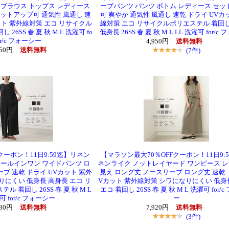
 ブラウス トップス レディース
ーブパンツ パンツ ボトム レディース セ
セットアップ可 通気性 風通し 速
可 爽やか 通気性 風通し 速乾 ドライ UVカ
ット 紫外線対策 エコ リサイクル
線対策 エコ リサイクルポリエステル 着回
26SS 春 夏 秋 M L 洗濯可 fo
低身長 26SS 春 夏 秋 M L LL 洗濯可 for/c
r/c フォーシー
4,950円
送料無料
950円
送料無料
(7件)
クーポン！11日9:59迄】リネン
【マラソン最大70％OFFクーポン！11日9:
オールインワン ワイドパンツ ロ
ネンライク ノットレイヤード ワンピース 
ブ 速乾 ドライ UVカット 紫外
見え ロング丈 ノースリーブ ロング丈 速乾 
りにくい 低身長 高身長 エコ リ
Vカット 紫外線対策 シワになりにくい 低身
 着回し 26SS 春 夏 秋 M L
エコ 着回し 26SS 春 夏 秋 M L 洗濯可 for/
 for/c フォーシー
ー
930円
送料無料
7,920円
送料無料
(3件)