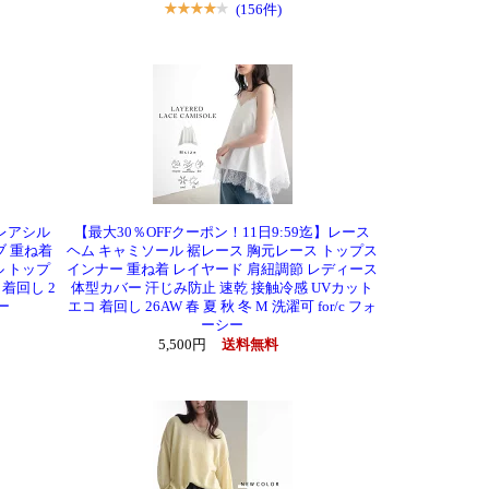
(156件)
フレアシル
【最大30％OFFクーポン！11日9:59迄】レース
ブ 重ね着
ヘム キャミソール 裾レース 胸元レース トップス
ル トップ
インナー 重ね着 レイヤード 肩紐調節 レディース
着回し 2
体型カバー 汗じみ防止 速乾 接触冷感 UVカット
シー
エコ 着回し 26AW 春 夏 秋 冬 M 洗濯可 for/c フォ
ーシー
5,500円
送料無料