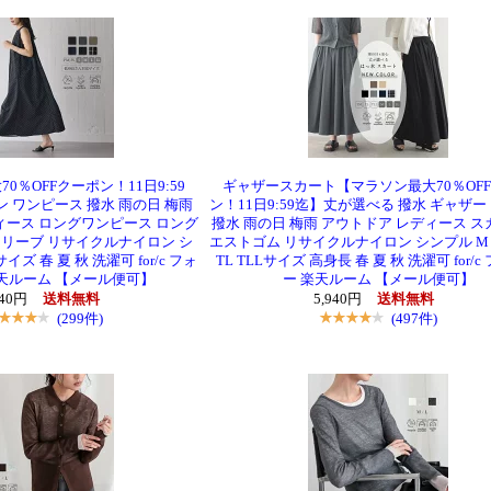
0％OFFクーポン！11日9:59
ギャザースカート【マラソン最大70％OF
ン ワンピース 撥水 雨の日 梅雨
ン！11日9:59迄】丈が選べる 撥水 ギャザー
ィース ロングワンピース ロング
撥水 雨の日 梅雨 アウトドア レディース ス
スリーブ リサイクルナイロン シ
エストゴム リサイクルナイロン シンプル M L 
サイズ 春 夏 秋 洗濯可 for/c フォ
TL TLLサイズ 高身長 春 夏 秋 洗濯可 for/
天ルーム 【メール便可】
ー 楽天ルーム 【メール便可】
940円
送料無料
5,940円
送料無料
(299件)
(497件)