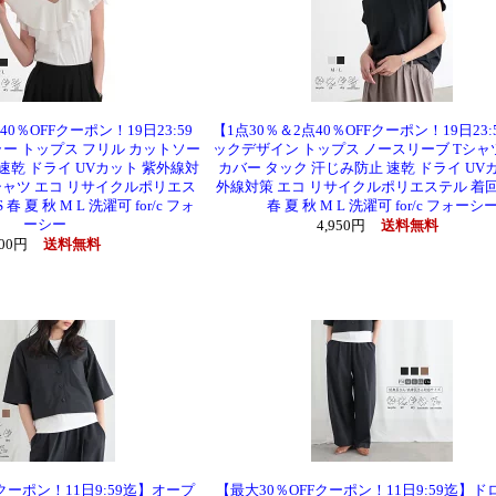
40％OFFクーポン！19日23:59
【1点30％＆2点40％OFFクーポン！19日23
ー トップス フリル カットソー
ックデザイン トップス ノースリーブ Tシャ
速乾 ドライ UVカット 紫外線対
カバー タック 汗じみ防止 速乾 ドライ UV
Tシャツ エコ リサイクルポリエス
外線対策 エコ リサイクルポリエステル 着回し
春 夏 秋 M L 洗濯可 for/c フォ
春 夏 秋 M L 洗濯可 for/c フォーシ
ーシー
4,950円
送料無料
500円
送料無料
クーポン！11日9:59迄】オープ
【最大30％OFFクーポン！11日9:59迄】ド