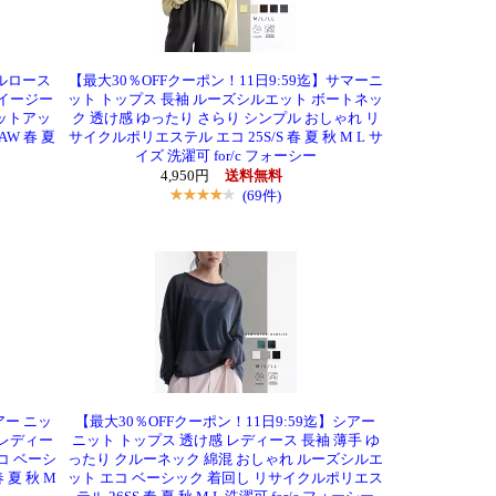
セルロース
【最大30％OFFクーポン！11日9:59迄】サマーニ
 イージー
ット トップス 長袖 ルーズシルエット ボートネッ
セットアッ
ク 透け感 ゆったり さらり シンプル おしゃれ リ
AW 春 夏
サイクルポリエステル エコ 25S/S 春 夏 秋 M L サ
イズ 洗濯可 for/c フォーシー
4,950円
送料無料
(69件)
アー ニッ
【最大30％OFFクーポン！11日9:59迄】シアー
 レディー
ニット トップス 透け感 レディース 長袖 薄手 ゆ
コ ベーシ
ったり クルーネック 綿混 おしゃれ ルーズシルエ
 夏 秋 M
ット エコ ベーシック 着回し リサイクルポリエス