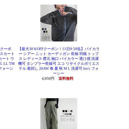
Fクーポ
【最大30％OFFクーポン！11日9:59迄】バイカラ
 スカート
ー シアー ニット カーディガン 長袖 羽織 トップ
カート ウ
ス レディース 襟元 袖口 バイカラー 透け感 洗濯
LL TM
機可 タンブラー乾燥可 エコ リサイクルポリエス
c フォーシ
テル 着回し 26AW 春 夏 秋 M L 洗濯可 for/c フォ
ーシー
4,950円
送料無料