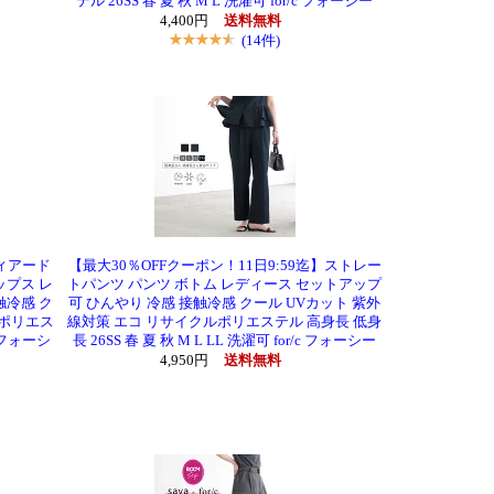
テル 26SS 春 夏 秋 M L 洗濯可 for/c フォーシー
4,400円
送料無料
(14件)
ティアード
【最大30％OFFクーポン！11日9:59迄】ストレー
ップス レ
トパンツ パンツ ボトム レディース セットアップ
触冷感 ク
可 ひんやり 冷感 接触冷感 クール UVカット 紫外
ルポリエス
線対策 エコ リサイクルポリエステル 高身長 低身
c フォーシ
長 26SS 春 夏 秋 M L LL 洗濯可 for/c フォーシー
4,950円
送料無料