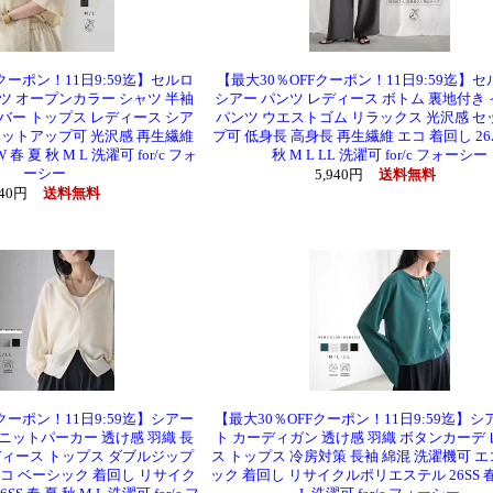
クーポン！11日9:59迄】セルロ
【最大30％OFFクーポン！11日9:59迄】
ツ オープンカラー シャツ 半袖
シアー パンツ レディース ボトム 裏地付き
バー トップス レディース シア
パンツ ウエストゴム リラックス 光沢感 
セットアップ可 光沢感 再生繊維
プ可 低身長 高身長 再生繊維 エコ 着回し 26
春 夏 秋 M L 洗濯可 for/c フォ
秋 M L LL 洗濯可 for/c フォーシー
ーシー
5,940円
送料無料
940円
送料無料
クーポン！11日9:59迄】シアー
【最大30％OFFクーポン！11日9:59迄】シ
ニットパーカー 透け感 羽織 長
ト カーディガン 透け感 羽織 ボタンカーデ
ディース トップス ダブルジップ
ス トップス 冷房対策 長袖 綿混 洗濯機可 エ
エコ ベーシック 着回し リサイク
ック 着回し リサイクルポリエステル 26SS 春