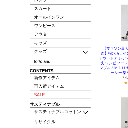
スカート
オールインワン
ワンピース
アウター
キッズ
【マラソン最大7
グッズ
迄】撥水 Aライ
アウトドア レデ
for/c and
丈 ワンピ ノー
ンプル S M L LL
CONTENTS
ーシー 楽
新作アイテム
5,
再入荷アイテム
SALE
サスティナブル
サスティナブルコットン
リサイクル