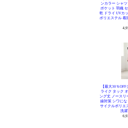
ンカラー シャツ
ポケット 羽織 
乾 ドライ UVカ
ポリエステル 着回し 
4,
【最大30％OFF
ライク タック 
ング丈 ノースリー
線対策 シワにな
サイクルポリエステル
洗濯可
6,