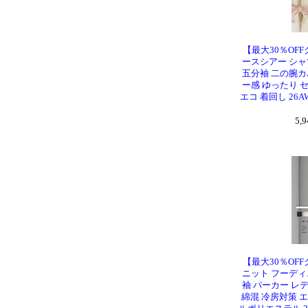
【最大30％OFF
ースシアー シャ
五分袖 二の腕カ
ー感 ゆったり 
エコ 着回し 26AW 
5,
【最大30％OFF
ニット フーディ
袖 パーカー レ
綿混 冷房対策 