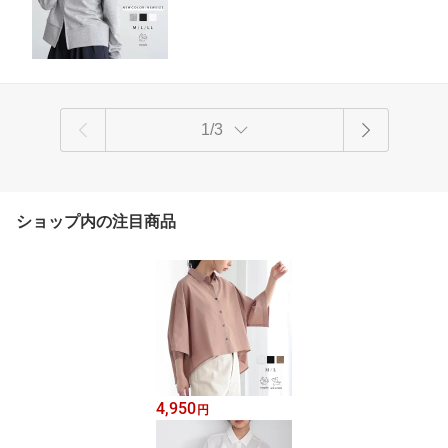
プル リサイクルポリエステル エコ 25S/
S 春 夏 秋 M L サイズ 洗濯可 for/c フォ
ーシー
1/3
ショップ内の注目商品
4,950
円