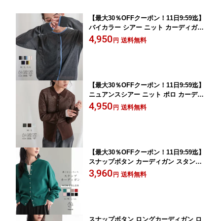
【最大30％OFFクーポン！11日9:59迄】
バイカラー シアー ニット カーディガン
長袖 羽織 トップス レディース 襟元 袖
4,950
送料無料
円
口 バイカラー 透け感 洗濯機可 タンブ
ラー乾燥可 エコ リサイクルポリエステ
ル 着回し 26AW 春 夏 秋 M L 洗濯可 fo
r/c フォーシー
【最大30％OFFクーポン！11日9:59迄】
ニュアンスシアー ニット ポロ カーディ
ガン 長袖 羽織 トップス レディース 透
4,950
送料無料
円
け感 気温調節 コンパクト スッキリ 洗
濯機可 タンブラー乾燥可 エコ リサイク
ルポリエステル 着回し 26AW 春 夏 秋
M L 洗濯可 for/c フォーシー
【最大30％OFFクーポン！11日9:59迄】
スナップボタン カーディガン スタンド
カラー 切替 袖ボリューム レディース
3,960
送料無料
円
トップス アウター羽織 カットソー ブル
ゾン リサイクルポリエステル 綿 エコ 2
5S/S 春 秋 冬 M/L/LLサイズ 洗濯可 for/
c フォーシー 楽天room
スナップボタン ロングカーディガン ロ