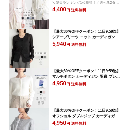
＼楽天ランキング1位獲得！／選べる2タイ
ーディガン クルーネック Vネック レデ
プ シアーニット カーディガン
4,400
ィース トップス 羽織 透け感 長袖 ゆっ
送料無料
円
たり リサイクルポリエステル エコ 25S/
S 春 夏 秋 M L LL サイズ 洗濯可 for/c
フォーシー 楽天room
【最大30％OFFクーポン！11日9:59迄】
シアープリーツ ニット カーディガン 長
袖 羽織 シアートップス シアーカーディ
5,940
送料無料
円
ガン 透け感 プリーツ 軽量 冷房対策 き
れいめ シンプル おしゃれ リサイクルポ
リエステル エコ 25S/S 春 夏 秋 M L 洗
濯可 for/c フォーシー
【最大30％OFFクーポン！11日9:59迄】
マルチボタン カーディガン 羽織 プレゼ
ントキャンペーン レディース ニットカ
4,950
送料無料
円
ーディガン リブ オーガニックコットン
静電気防止 毛玉ができにくい 洗濯機可
タンブル乾燥可 着回し 26SS 春 夏 秋 M
L for/c フォーシー
【最大30％OFFクーポン！11日9:59迄】
オフショル ダブルジップ カーディガン
オフショルダー 長袖 スウェット素材 ボ
4,950
送料無料
円
ートネック 羽織 肌見せ ヘルシー シン