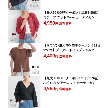
夏 秋 M L サイズ 洗濯可 for/c フォーシ
ー
【最大30％OFFクーポン！11日9:59迄】
モチーフ ニット 2way カーディガン 羽
織 トップス 前後 2WAY 編み柄 レディ
4,950
送料無料
円
ース 長袖 涼やか 風通し 洗濯機可 タン
ブル乾燥可 エコ リサイクルポリエステ
ル 着回し 26SS 春 夏 秋 M L 洗濯可 fo
r/c フォーシー
【マラソン最大70％OFFクーポン！11日
9:59迄】ブークレ ドロップショルダー
カーディガン 羽織 トップス レディース
4,400
送料無料
円
さらり クルーネック 無地 シンプル 2つ
ボタン おしゃれ エコ リサイクルポリエ
ステル 着回し 26SS 春 夏 秋 M L 洗濯
可 for/c フォーシー
【最大30％OFFクーポン！11日9:59迄】
ふくらみ シアーニット カーディガン 羽
織 長袖 トップス Vネック レディース
4,950
送料無料
円
シアー 透け感 薄手 ふくらみ感 きらめ
き 冷房対策 エコ ベーシック リサイク
ルポリエステル 着回し 26SS 春 夏 秋 M
L 洗濯可 for/c フォーシー