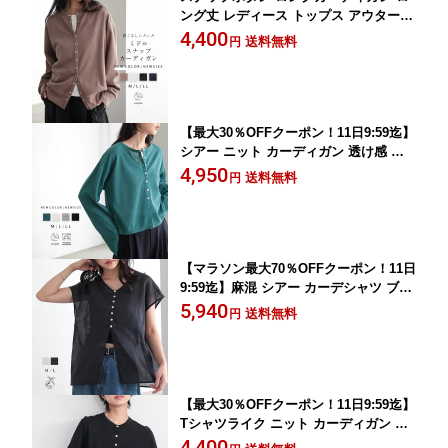
ング丈 レディース トップス アウター羽
織 カットソー ブルゾン 体型カバー リ
4,400
送料無料
円
サイクルポリエステル 綿 エコ 26SS 春
秋 冬 M L 洗濯可 for/c フォーシー
【最大30％OFFクーポン！11日9:59迄】
シアー ニット カーディガン 透け感 羽
織 ボタンカーデ レディース トップス
4,950
送料無料
円
冷房対策 長袖 綿混 洗濯機可 エコ ベー
シック 着回し リサイクルポリエステル
26SS 春 夏 秋 M L 洗濯可 for/c フォー
シー
【マラソン最大70％OFFクーポン！11日
9:59迄】麻混 シアー カーデシャツ ブラ
ウス カーディガン トップス 半袖 透け
5,940
送料無料
円
感 シワ感 レディース さらり 軽やか フ
レアシルエット リネン混 麻混 エコ 着
回し 26SS 春 夏 秋 M L 洗濯可 for/c フ
ォーシー
【最大30％OFFクーポン！11日9:59迄】
Tシャツライク ニット カーディガン 羽
織 トップス サマーニット 半袖 レディ
4,400