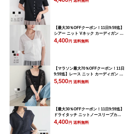
送料無料
円
ース ボタン クルーネック 毛玉になりに
くい タンブル乾燥可 綿混 ストレッチ
オーガニックコットン 着回し 26SS 春
夏 秋 M L 洗濯可 for/c フォーシー
【最大30％OFFクーポン！11日9:59迄】
シアー ニット Vネック カーディガン サ
マーニット 羽織 トップス レディース
4,400
送料無料
円
冷房対策 透け感 涼やか 半袖 シンプル
抜け感 おしゃれ 綿混 オーガニックコッ
トン 着回し 26SS 春 夏 秋 M L 洗濯可 f
or/c フォーシー
【マラソン最大70％OFFクーポン！11日
9:59迄】レース ニット カーディガン ト
ップス 羽織 レーシーニット レース編み
5,500
送料無料
円
レディース 半袖 Vネック 冷房対策 重ね
着 レイヤード おしゃれ エコ リサイク
ルポリエステル 着回し 26SS 春 夏 秋 M
L 洗濯可 for/c フォーシー
【最大30％OFFクーポン！11日9:59迄】
ドライタッチ ニットノースリーブカー
ディガン 羽織 重ね着 透け感 ノースリ
4,400
送料無料
円
ーブ サマーニット シンプル おしゃれ
リサイクルポリエステル エコ 25S/S 春