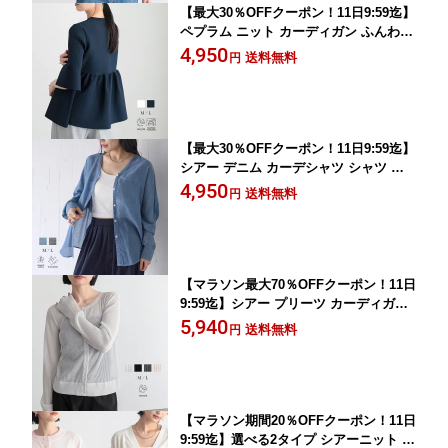
【最大30％OFFクーポン！11日9:59迄】
ペプラム ニット カーディガン ふんわり
5分袖 羽織 トップス レディース クルー
4,950
送料無料
円
ネック おしゃれ 洗濯機可 エコ ベーシ
ック 着回し リサイクルポリエステル 26
SS 春 夏 秋 M L 洗濯可 for/c フォーシ
ー
【最大30％OFFクーポン！11日9:59迄】
シアー デニム カーデシャツ シャツ ブ
ラウス カーディガン 羽織 レディース
4,950
送料無料
円
透け感 薄手 長袖 冷房対策 通気性 オー
ガニックコットン 綿100 おしゃれ エコ
ベーシック 着回し 26SS 春 夏 秋 M L
洗濯可 for/c フォーシー
【マラソン最大70％OFFクーポン！11日
9:59迄】シアー プリーツ カーディガン
長袖 ボタン 羽織 レディース トップス
5,940
送料無料
円
透け感 立体感 ハリ感 冷房対策 すっき
りシルエット おしゃれ エコ ベーシック
着回し リサイクルナイロン 26SS 春 夏
秋 M L 洗濯可 for/c フォーシー
【マラソン期間20％OFFクーポン！11日
9:59迄】選べる2タイプ シアーニット カ