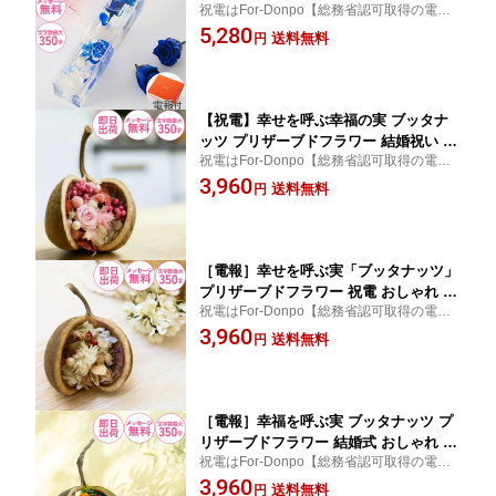
祝電はFor-Donpo【総務省認可取得の電報
送 誕生日 記念日 卒業 入学祝い 還暦祝
サービス】【送料無料】ハーバリウム 結婚
5,280
い 受章 退職 昇進 就任 開店祝い 花 青
送料無料
円
式 電報 おしゃれ 定番 花 プリザーブドフラ
ワー ギフト プレゼント 誕生日 記念日 結婚
祝い
【祝電】幸せを呼ぶ幸福の実 ブッタナ
ッツ プリザーブドフラワー 結婚祝い 誕
祝電はFor-Donpo【総務省認可取得の電報
生日 プレゼント おしゃれ インテリア
サービス】【送料無料】幸運を願う幸福の
3,960
お祝い電報 P
送料無料
円
実とプリザーブドフラワーを贈る人気の祝
電ギフト
［電報］幸せを呼ぶ実「ブッタナッツ」
プリザーブドフラワー 祝電 おしゃれ 結
祝電はFor-Donpo【総務省認可取得の電報
婚式 インテリア 結婚祝い ギフト 花 植
サービス】【送料無料】結婚式 電報 おしゃ
3,960
物 プレゼント 誕生日 就任 昇進 還暦 卒
送料無料
円
れ 定番 花 プリザーブドフラワー ギフト プ
業 開店 お祝い電報【幸せを呼ぶ幸福の
レゼント 誕生日 記念日 結婚祝い ブッタナ
実 ブッタナッツW】
ッツ
［電報］幸福を呼ぶ実 ブッタナッツ プ
リザーブドフラワー 結婚式 おしゃれ 祝
祝電はFor-Donpo【総務省認可取得の電報
電 誕生日 花 お祝い電報 ギフト プレゼ
サービス】【送料無料】結婚式 電報 おしゃ
3,960
ント 記念日 就任 昇進 受章 還暦【幸せ
送料無料
円