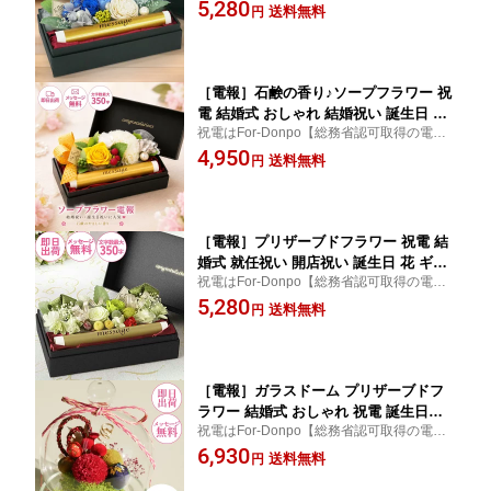
サービス】【送料無料】結婚式 電報 おしゃ
5,280
グ ギフト プレゼント 即日発送 あす楽
送料無料
円
れ 定番 花 プリザーブドフラワー ギフト プ
レゼント 誕生日 記念日 結婚祝い
［電報］石鹸の香り♪ソープフラワー 祝
電 結婚式 おしゃれ 結婚祝い 誕生日 記
祝電はFor-Donpo【総務省認可取得の電報
念日 ギフト お祝い電報 就任 昇進 受章
サービス】【送料無料】ソープフラワー お
4,950
【ソープフラワー エトワール】
送料無料
円
祝い電報 結婚式 電報 おしゃれ かわいい 定
番 花 記念日 結婚祝い 誕生日 ギフト プレゼ
ント
［電報］プリザーブドフラワー 祝電 結
婚式 就任祝い 開店祝い 誕生日 花 ギフ
祝電はFor-Donpo【総務省認可取得の電報
ト グリーン おしゃれ お祝い電報 即日
サービス】【送料無料】結婚式 電報 おしゃ
5,280
発送【プリザーブド ヴェール】
送料無料
円
れ 定番 花 プリザーブドフラワー ギフト プ
レゼント 誕生日 記念日 結婚祝い 可愛い か
わいい
［電報］ガラスドーム プリザーブドフ
ラワー 結婚式 おしゃれ 祝電 誕生日
祝電はFor-Donpo【総務省認可取得の電報
卒業 入学 合格祝い お祝い電報 記念日
サービス】【送料無料】結婚式 電報 おしゃ
6,930
ギフト 花 和風 和柄 還暦祝い 長寿祝い
送料無料
円
れ 定番 花 プリザーブドフラワー ギフト プ
銀婚式 金婚式 米寿 喜寿 祖母【和風ア
レゼント 誕生日 記念日 結婚祝い ガラスド