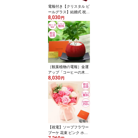
電報付き【クリスタル ビ
ールグラス】結婚式 祝電
8,030
誕生日 お祝い電報 おし
円
ゃれ グラスセット 人気
開店祝い 新築祝い 婚約
祝い 結婚祝い 受章 還暦
記念日
［観葉植物の電報］金運
アップ「コーヒーの木」
8,030
カードメッセージ付き 結
円
婚式 おしゃれ 祝電 お祝
い電報 誕生日 就任祝い
開店祝い 昇進 還暦 イン
テリア 即日発送 あす楽
【コーヒーの木 メッセ
ージ】
【祝電】ソープフラワー
ブーケ 花束 ピンク ホワ