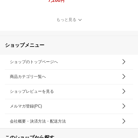
7,260
イト 結婚祝い 誕生日 プ
円
レゼント フラワーギフト
お祝い電報 開店祝い 就
任祝い【ソープフラワー
もっと見る
ピンク＆ホワイト】
ショップメニュー
ショップのトップページへ
商品カテゴリ一覧へ
ショップレビューを見る
メルマガ登録(PC)
会社概要・決済方法・配送方法
このショップから探す