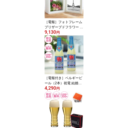
ス】
［電報］フォトフレーム
プリザーブドフラワー メ
9,130
ッセージカード 祝電 結
円
婚式 おしゃれ 記念日 誕
生日 お祝い電報 入学式
開店 昇進 就任 新築祝い
【フォトフレームプリザ
A】
［電報付き］ベルギービ
ール（2本）祝電 結婚式
4,290
お酒 誕生日 就任 昇進 還
円
暦 お祝い電報 高級 おし
ゃれ 人気 開業 開店祝い
記念日【デリリュウム・
トレメンス】