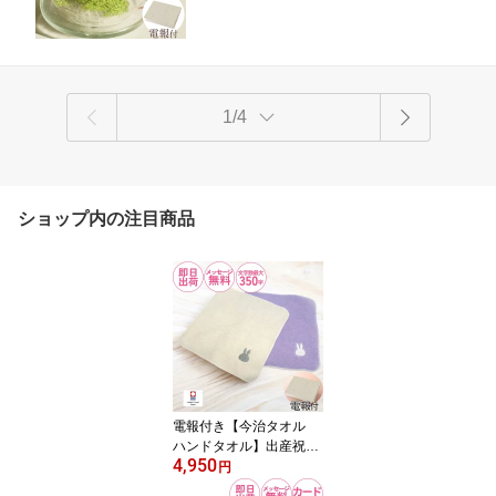
レンジドームプリザ 茜】
ーム 和風
1/4
ショップ内の注目商品
電報付き【今治タオル
ハンドタオル】出産祝い
4,950
おしゃれ 祝電 誕生日 お
円
祝い電報 記念日 赤ちゃ