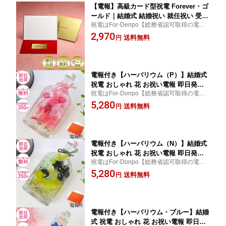
【電報】高級カード型祝電 Forever・ゴ
ールド｜結婚式 結婚祝い 就任祝い 受章
祝電はFor-Denpo【総務省認可取得の電報
祝い 昇進祝い 誕生日 お祝い電報 フォ
サービス】 【送料無料】高級カード型祝電
2,970
ーマル
送料無料
円
結婚式 就任祝い 受章祝い 昇進祝い 誕生日
に 即日配送対応
電報付き【ハーバリウム（P）】結婚式
祝電 おしゃれ 花 お祝い電報 即日発送
祝電はFor-Donpo【総務省認可取得の電報
誕生日 記念日 卒業 入学祝い 還暦祝い
サービス】【送料無料】ハーバリウム 結婚
5,280
受章 退職 昇進 就任 開店祝い
送料無料
円
式 電報 おしゃれ 定番 花 プリザーブドフラ
ワー ギフト プレゼント 誕生日 記念日 結婚
祝い
電報付き【ハーバリウム（N）】結婚式
祝電 おしゃれ 花 お祝い電報 即日発送
祝電はFor-Donpo【総務省認可取得の電報
誕生日 記念日 卒業 入学祝い 還暦祝い
サービス】【送料無料】ハーバリウム 結婚
5,280
受章 退職 昇進 就任 開店祝い
送料無料
円
式 電報 おしゃれ 定番 花 プリザーブドフラ
ワー ギフト プレゼント 誕生日 記念日 結婚
祝い
電報付き【ハーバリウム・ブルー】結婚
式 祝電 おしゃれ 花 お祝い電報 即日発