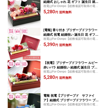
結婚式 おしゃれ 花 ギフト 誕生日 就任
祝電はFor-Donpo【総務省認可取得の電報
昇進 還暦祝い 受章 開店祝い お祝い電
サービス】【送料無料】結婚式 電報 おしゃ
5,280
報 即日発送 あす楽【プリザーブド ロ
送料無料
円
れ 定番 花 プリザーブドフラワー ギフト プ
ーザ】
レゼント 誕生日 記念日 結婚祝い お祝い電
報
[電報] 香り付き プリザーブドフラワー
結婚式 祝電 結婚祝い 誕生日 花 ギフト
祝電はFor-Donpo【総務省認可取得の電報
おしゃれ 就任 受章 昇進 お祝い電報
サービス】【送料無料】結婚式 電報 おしゃ
5,390
【プリザーブド ローズの香】
送料無料
円
れ 定番 花 プリザーブドフラワー ギフト プ
レゼント 誕生日 記念日 結婚祝い ローズ 赤
レッド
【祝電】プリザーブドフラワー ルビー
赤いバラ 結婚祝い 結婚式 誕生日 プレ
祝電はFor-Denpo【総務省認可取得の電報
ゼント お祝い電報 記念日 フラワーギフ
サービス】赤いバラが華やかに想いを伝え
5,280
ト 即日発送【プリザーブド ルビー】
送料無料
円
るプリザーブドフラワー付き祝電ギフト
電報 祝電【プリザーブド サファイ
ア】結婚式 プリザーブドフラワー ブル
祝電はFor-Donpo【総務省認可取得の電報
ー 花 おしゃれ お祝い電報 ウエディン