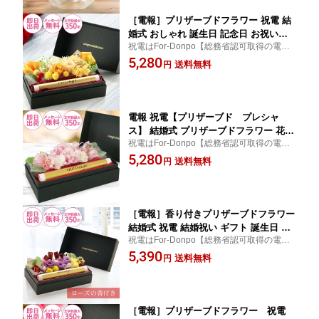
［電報］プリザーブドフラワー 祝電 結
婚式 おしゃれ 誕生日 記念日 お祝い電
祝電はFor-Donpo【総務省認可取得の電報
報 ウエディング ギフト プレゼント イ
サービス】【送料無料】結婚式 電報 おしゃ
5,280
エロー オレンジ 花 即日発送 あす楽
送料無料
円
れ 定番 花 プリザーブドフラワー ギフト プ
【プリザーブド ジュネ】
レゼント 誕生日 記念日 結婚祝い お祝い電
報
電報 祝電【プリザーブド プレシャ
ス】 結婚式 プリザーブドフラワー 花
祝電はFor-Donpo【総務省認可取得の電報
おしゃれ お祝い電報 誕生日 かわいい
サービス】【送料無料】結婚式 電報 おしゃ
5,280
ギフト プレゼント 即日発送 あす楽
送料無料
円
れ 定番 花 プリザーブドフラワー ギフト プ
レゼント 誕生日 記念日 結婚祝い お祝い
電報
［電報］香り付きプリザーブドフラワー
結婚式 祝電 結婚祝い ギフト 誕生日 お
祝電はFor-Donpo【総務省認可取得の電報
祝い電報 花 就任 昇進 受章【プリザー
サービス】【送料無料】結婚式 電報 おしゃ
5,390
ブド ローズの香 紫】
送料無料
円
れ 定番 花 プリザーブドフラワー ギフト プ
レゼント 誕生日 記念日 結婚祝い ローズ 紫
パープル
［電報］プリザーブドフラワー 祝電