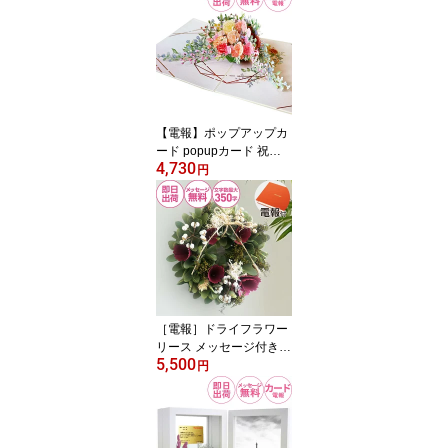
ん ベビー ギフト プレゼ
ント 新築祝い 人気
【電報】ポップアップカ
ード popupカード 祝電
4,730
結婚式 おしゃれ ウエデ
円
ィングカード メッセージ
カード グリーティングカ
ード 結婚祝い ブライダ
ル プレゼント かわいい
誕生日 お祝い電報【ポッ
プアップカード flowe
r】
［電報］ドライフラワー
リース メッセージ付き
5,500
ナチュラル おしゃれ 祝
円
電 結婚式 誕生日 新築祝
い 結婚祝い お祝い電報
玄関 インテリア ギフト
【ドライフラワーリー