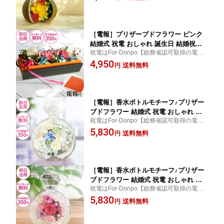
れ 定番 花 プリザーブドフラワー ギフト プ
を呼ぶ幸福の実 ブッタナッツY】
レゼント 誕生日 記念日 結婚祝い ブッタナ
ッツ
［電報］プリザーブドフラワー ピンク
結婚式 祝電 おしゃれ 誕生日 結婚祝い
祝電はFor-Donpo【総務省認可取得の電報
ギフト 花 お祝い電報 誕生日 就任 昇進
サービス】【送料無料】結婚式 電報 おしゃ
4,950
受章 卒業 入学【プリザーブドフラワー
送料無料
円
れ 定番 花 プリザーブドフラワー ギフト プ
BOX】
レゼント 誕生日 記念日 結婚祝い
［電報］香水ボトルモチーフ♪プリザー
ブドフラワー 結婚式 祝電 おしゃれ 誕
祝電はFor-Donpo【総務省認可取得の電報
生日 結婚祝い ギフト 花 お祝い電報 誕
サービス】【送料無料】結婚式 電報 おしゃ
5,830
生日 就任 昇進 受章 卒業【プリザーブ
送料無料
円
れ 定番 花 プリザーブドフラワー ギフト プ
ド・パフューム(F)】
レゼント 誕生日 記念日 結婚祝い お祝い電
報
［電報］香水ボトルモチーフ♪プリザー
ブドフラワー 結婚式 祝電 おしゃれ 誕
祝電はFor-Donpo【総務省認可取得の電報
生日 結婚祝い ギフト 花 お祝い電報 誕
サービス】【送料無料】結婚式 電報 おしゃ
5,830
生日 就任 昇進 受章 卒業【プリザーブ
送料無料
円
れ 定番 花 プリザーブドフラワー ギフト プ
ド・パフューム(P)】
レゼント 誕生日 記念日 結婚祝い お祝い電
報