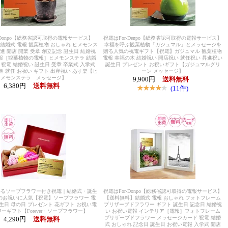
-Donpo【総務省認可取得の電報サービス】
祝電はFor-Denpo【総務省認可取得の電報サービス】
結婚式 電報 観葉植物 おしゃれ ヒメモンス
幸福を呼ぶ観葉植物「ガジュマル」とメッセージを
昇進 開店 開業 受章 創立記念 誕生日 結婚祝
贈る人気の祝電ギフト【祝電】ガジュマル 観葉植物
報［観葉植物の電報］ヒメモンステラ 結婚
電報 幸福の木 結婚祝い 開店祝い 就任祝い 昇進祝い
 祝電 結婚祝い 誕生日 受章 卒業式 入学式
誕生日 プレゼント お祝いギフト【ガジュマルグリ
進 就任 お祝い ギフト 出産祝い あす楽【ヒ
ーン メッセージ】
メモンステラ メッセージ】
9,900円
送料無料
6,380円
送料無料
(11件)
めるソープフラワー付き祝電｜結婚式・誕生
祝電はFor-Donpo【総務省認可取得の電報サービス】
のお祝いに人気【祝電】ソープフラワー 電
【送料無料】結婚式 電報 おしゃれ フォトフレーム
誕生日 母の日 プレゼント 花ギフト お祝い電
プリザーブドフラワー ギフト 誕生日 記念日 結婚祝
ワーギフト【Forever・ソープフラワー】
い お祝い電報 インテリア［電報］フォトフレーム
プリザーブドフラワー メッセージカード 祝電 結婚
4,290円
送料無料
式 おしゃれ 記念日 誕生日 お祝い電報 入学式 開店