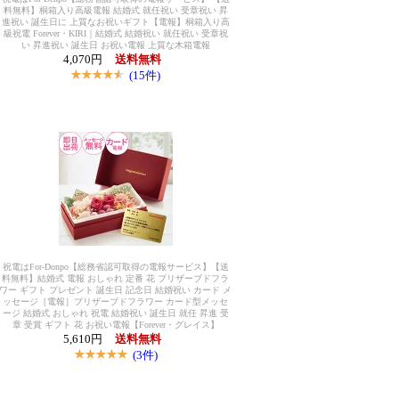
料無料】桐箱入り高級電報 結婚式 就任祝い 受章祝い 昇
進祝い 誕生日に 上質なお祝いギフト【電報】桐箱入り高
級祝電 Forever・KIRI｜結婚式 結婚祝い 就任祝い 受章祝
い 昇進祝い 誕生日 お祝い電報 上質な木箱電報
4,070円
送料無料
(15件)
祝電はFor-Donpo【総務省認可取得の電報サービス】【送
料無料】結婚式 電報 おしゃれ 定番 花 プリザーブドフラ
ワー ギフト プレゼント 誕生日 記念日 結婚祝い カード メ
ッセージ［電報］プリザーブドフラワー カード型メッセ
ージ 結婚式 おしゃれ 祝電 結婚祝い 誕生日 就任 昇進 受
章 受賞 ギフト 花 お祝い電報【Forever・グレイス】
5,610円
送料無料
(3件)