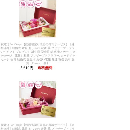
祝電はFor-Donpo【総務省認可取得の電報サービス】【送
料無料】結婚式 電報 おしゃれ 定番 花 プリザーブドフラ
ワー ギフト プレゼント 誕生日 記念日 結婚祝い カード メ
ッセージ［電報］和風 プリザーブドフラワー♪カードメッ
セージ 祝電 結婚式 誕生日 お祝い電報 昇進 就任 受章 受
賞【Forever・奏】
5,610円
送料無料
祝電はFor-Donpo【総務省認可取得の電報サービス】【送
料無料】結婚式 電報 おしゃれ 定番 花 プリザーブドフラ