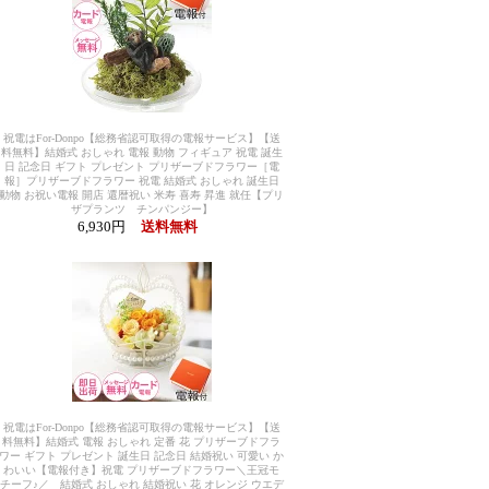
祝電はFor-Donpo【総務省認可取得の電報サービス】【送
料無料】結婚式 おしゃれ 電報 動物 フィギュア 祝電 誕生
日 記念日 ギフト プレゼント プリザーブドフラワー［電
報］プリザーブドフラワー 祝電 結婚式 おしゃれ 誕生日
動物 お祝い電報 開店 還暦祝い 米寿 喜寿 昇進 就任【プリ
ザプランツ チンパンジー】
6,930円
送料無料
祝電はFor-Donpo【総務省認可取得の電報サービス】【送
料無料】結婚式 電報 おしゃれ 定番 花 プリザーブドフラ
ワー ギフト プレゼント 誕生日 記念日 結婚祝い 可愛い か
わいい【電報付き】祝電 プリザーブドフラワー＼王冠モ
チーフ♪／ 結婚式 おしゃれ 結婚祝い 花 オレンジ ウエデ