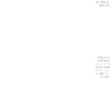
祝い電報 花 
還暦 記
祝電はFor
【送料無料】
ピンク プリ
記念日 結婚
チーフ ピン
ル 花嫁 プレ
日 お祝