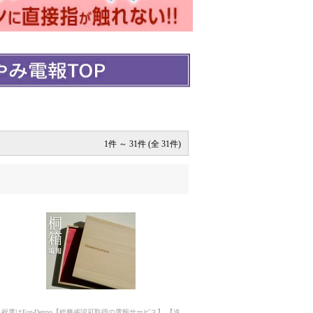
1件 ～ 31件 (全 31件)
祝電はFor-Denpo【総務省認可取得の電報サービス】 【送