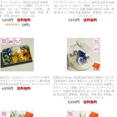
 ギフト プレゼント 誕生日 記念日 結婚祝
ブドフラワー ギフト プレゼント 誕生日 記念日 結婚
電報［カードメッセージ電報］プリザーブド
祝い カード メッセージ［電報］カードメッセージ
結婚式 おしゃれ 卒業祝い 入学祝い 誕
プリザーブドフラワー 祝電 結婚式 誕生日 お祝い電
祝い お祝い電報 祝電 就任 昇進 受
報 花 ギフト 就任 昇進 還暦祝い 受章祝い【Foreve
賞 受章【Forever・ソレイユ】
r・シャルマン】
5,610円
送料無料
5,610円
送料無料
(4件)
や誕生日に｜ひまわりソープフラワーの華や
祝電はFor-Donpo【総務省認可取得の電報サービス】
報付き】ソープフラワーひまわり｜夏の結婚
【送料無料】結婚式 電報 おしゃれ 定番 花 プリザー
贈る華やか祝電【Forever・サンフラワー】
ブドフラワー ブルー ギフト 誕生日 記念日 結婚祝い
ガラスドーム［電報］ガラスドーム プリザーブドフ
4,950円
送料無料
ラワー 結婚式 祝電 誕生日 おしゃれ 入学 お祝い電
報 花 記念日 還暦祝い 開店祝い 昇進 就任 卒業祝い
【アレンジドームプリザ ブルー】
6,930円
送料無料