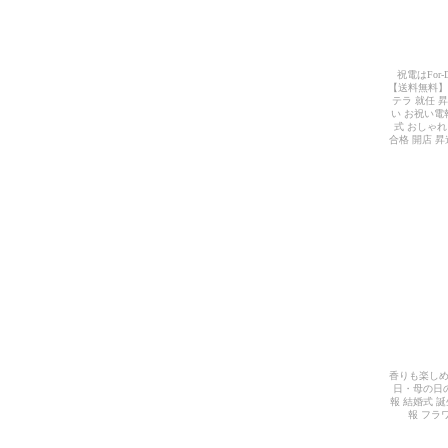
祝電はFor
【送料無料】
テラ 就任 
い お祝い電
式 おしゃれ
合格 開店 昇
香りも楽し
日・母の日
報 結婚式 
報 フラ