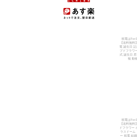
祝電はFor
【送料無料】
電 誕生日 
ブドフラワー
式 誕生日 昇
報 動
祝電はFor
【送料無料】
ドフラワー 
ラスドーム
ー 祝電 結