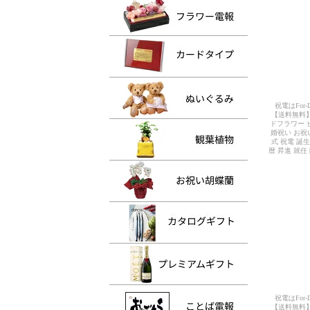
祝電はFor
【送料無料】
ドフラワー 
婚祝い お祝
式 祝電 誕
暦 昇進 就
祝電はFor
【送料無料】