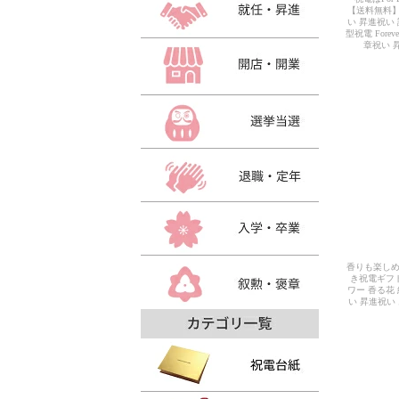
【送料無料】
い 昇進祝い
型祝電 For
章祝い 
香りも楽し
き祝電ギフ
ワー 香る花
い 昇進祝い