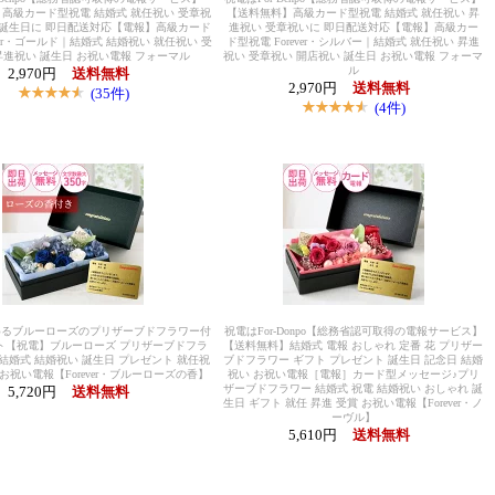
高級カード型祝電 結婚式 就任祝い 受章祝
【送料無料】高級カード型祝電 結婚式 就任祝い 昇
 誕生日に 即日配送対応【電報】高級カード
進祝い 受章祝いに 即日配送対応【電報】高級カー
ever・ゴールド｜結婚式 結婚祝い 就任祝い 受
ド型祝電 Forever・シルバー｜結婚式 就任祝い 昇進
昇進祝い 誕生日 お祝い電報 フォーマル
祝い 受章祝い 開店祝い 誕生日 お祝い電報 フォーマ
ル
2,970円
送料無料
2,970円
送料無料
(35件)
(4件)
めるブルーローズのプリザーブドフラワー付
祝電はFor-Donpo【総務省認可取得の電報サービス】
ト【祝電】ブルーローズ プリザーブドフラ
【送料無料】結婚式 電報 おしゃれ 定番 花 プリザー
 結婚式 結婚祝い 誕生日 プレゼント 就任祝
ブドフラワー ギフト プレゼント 誕生日 記念日 結婚
 お祝い電報【Forever・ブルーローズの香】
祝い お祝い電報［電報］カード型メッセージ♪プリ
ザーブドフラワー 結婚式 祝電 結婚祝い おしゃれ 誕
5,720円
送料無料
生日 ギフト 就任 昇進 受賞 お祝い電報【Forever・ノ
ーヴル】
5,610円
送料無料