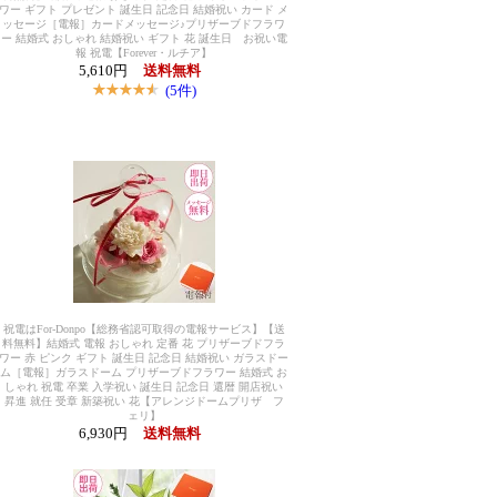
ワー ギフト プレゼント 誕生日 記念日 結婚祝い カード メ
ッセージ［電報］カードメッセージ♪プリザーブドフラワ
ー 結婚式 おしゃれ 結婚祝い ギフト 花 誕生日 お祝い電
報 祝電【Forever・ルチア】
5,610円
送料無料
(5件)
祝電はFor-Donpo【総務省認可取得の電報サービス】【送
料無料】結婚式 電報 おしゃれ 定番 花 プリザーブドフラ
ワー 赤 ピンク ギフト 誕生日 記念日 結婚祝い ガラスドー
ム［電報］ガラスドーム プリザーブドフラワー 結婚式 お
しゃれ 祝電 卒業 入学祝い 誕生日 記念日 還暦 開店祝い
昇進 就任 受章 新築祝い 花【アレンジドームプリザ フ
ェリ】
6,930円
送料無料