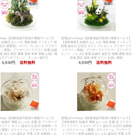
-Donpo【総務省認可取得の電報サービス】
祝電はFor-Donpo【総務省認可取得の電報サービス】
結婚式 おしゃれ 電報 動物 フィギュア 祝
【送料無料】結婚式 おしゃれ 電報 動物 フィギュア
記念日 還暦祝い ギフト プレゼント プリザー
祝電 誕生日 記念日 ギフト プレゼント プリザーブド
［電報］プリザーブドフラワー 祝電 結婚
フラワー［電報］プリザーブドフラワー【プリザプ
進 就任 開店 還暦 喜寿 米寿 退職 お祝い電
ランツ パンダ】祝電 結婚式 誕生日 退職 還暦 就任
物【プリザプランツ モンキー親子】
昇進 開店 喜寿 米寿 ギフト お祝い電報
6,930円
送料無料
6,930円
送料無料
-Donpo【総務省認可取得の電報サービス】
祝電はFor-Donpo【総務省認可取得の電報サービス】
結婚式 電報 おしゃれ 定番 花 プリザーブ
【送料無料】結婚式 電報 おしゃれ 定番 花 プリザー
ホワイト ギフト 誕生日 記念日 結婚祝い ガ
ブドフラワー イエロー ギフト 誕生日 記念日 結婚祝
［電報］ガラスドーム プリザーブドフラワ
い ガラスドーム［電報］ガラスドーム プリザーブ
婚式 おしゃれ 誕生日 卒業 入学 合格祝い お
ドフラワー 祝電 結婚式 おしゃれ 誕生日 卒業 入学