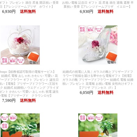
ギフト プレゼント 就任 昇進 開店祝い 受章
お祝い電報 記念日 ギフト 花 昇進 就任 退職 還暦 卒
念日【アレンジドームプリザ ホワイト】
業祝い 受章【アレンジドームプリザ イエロー】
6,930円
送料無料
6,930円
送料無料
-Donpo【総務省認可取得の電報サービス】
結婚式の祝電に人気｜ガラスの靴とプリザーブドフ
結婚式 電報 おしゃれ かわいい 可愛い 花
ラワーで祝福を届ける華やかな電報ギフト【祝電】
ザーブドフラワー ギフト プレゼント 誕生日
ガラスの靴 プリザーブドフラワー 結婚式 電報 結婚
祝い【電報】プリザーブドフラワー♪王冠モ
祝い プレゼント 花電報 お祝い電報 女性向けギフト
ク 結婚式 結婚祝い ウエディング ブライダ
【プリザ プリンセス（F）】
ゼント かわいい 可愛い おしゃれ 祝電 誕生
6,050円
送料無料
い電報【プリザーブド クラウンロゼ】
7,590円
送料無料