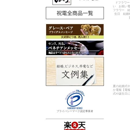
ドフラワー
い お祝い
フラワー 
生日 結婚
夏の結婚式
か電報【電
式や誕生日に
プライバシーマーク認定事業者