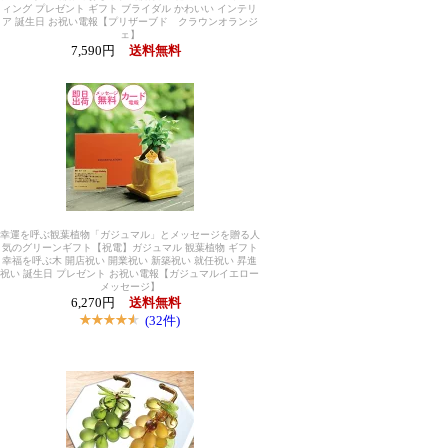
ィング プレゼント ギフト ブライダル かわいい インテリ
ア 誕生日 お祝い電報【プリザーブド クラウンオランジ
ェ】
7,590円
送料無料
幸運を呼ぶ観葉植物「ガジュマル」とメッセージを贈る人
気のグリーンギフト【祝電】ガジュマル 観葉植物 ギフト
幸福を呼ぶ木 開店祝い 開業祝い 新築祝い 就任祝い 昇進
祝い 誕生日 プレゼント お祝い電報【ガジュマルイエロー
メッセージ】
6,270円
送料無料
(32件)