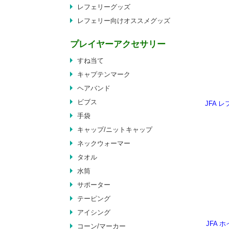
レフェリーグッズ
レフェリー向けオススメグッズ
プレイヤーアクセサリー
すね当て
キャプテンマーク
ヘアバンド
ビブス
JFA 
手袋
キャップ/ニットキャップ
ネックウォーマー
タオル
水筒
サポーター
テーピング
アイシング
JFA 
コーン/マーカー