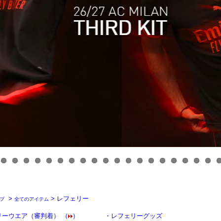
>
> レフェリー
プ
全てのアイテム
リーウエア（審判着） （
）
・
レフェリーグッズ