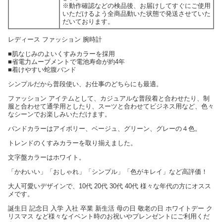
※動作確認などの検品後、お届けしてすぐにご使用
いただけるよう全商品動いた状態で発送させていた
だいております。
レディース ファッション 腕時計
■肌なじみのよいくすみカラーを採用
■省電力ムーブメントで電池寿命が約4年
■着けやすい蛇腹バンド
シンプルだから普段使い、お仕事のどちらにも最適。
ファッション アイテムとして、カジュアルな普段着と合わせたり、制
服と合わせて通学用としたり、スーツと合わせてビジネス用など、色々
なシーンでお楽しみいただけます。
バンドカラーはアイボリー、ベージュ、グリーン、グレーの４色。
トレンドのくすみカラーを取り揃えました。
文字盤カラーはホワイト。
「かわいい」「おしゃれ」「シンプル」「色がキレイ」など高評価！
大人可愛いデザインで、10代 20代 30代 40代 様々な年代の方にオスス
メです。
誕生日 記念日 入学 入社 卒業 新生活 母の日 敬老の日 ホワイトデー ク
リスマス など様々なイベント時のお祝いやプレンゼントにご利用くだ