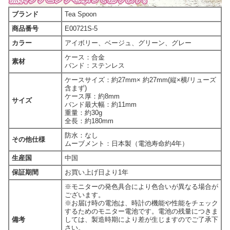
ブランド
Tea Spoon
商品番号
E00721S-5
カラー
アイボリー、ベージュ、グリーン、グレー
ケース：合金
素材
バンド：ステンレス
ケースサイズ：約27mm× 約27mm(縦×横/リューズ
含まず)
ケース厚：約8mm
サイズ
バンド最大幅：約11mm
重量：約30g
全長：約180mm
防水：なし
その他仕様
ムーブメント：日本製（電池寿命約4年）
生産国
中国
保証期間
お買い上げ日より1年
※モニターの発色具合により色合いが異なる場合が
ございます。
※お届け時の電池は、時計の機能や性能をチェック
するためのモニター電池です。電池の残量につきま
備考
しては、製造時期により差が生じますのでご了承下
さい。