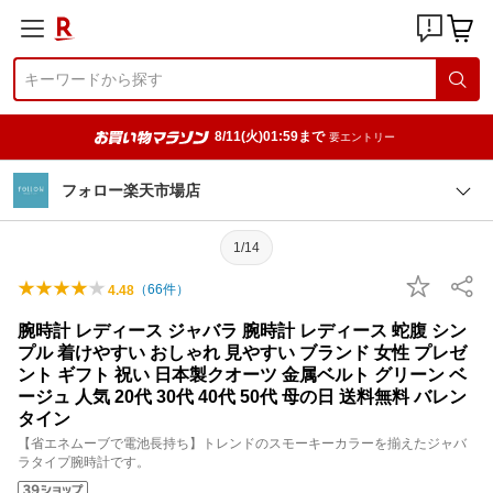
8/11(火)01:59まで
要エントリー
フォロー楽天市場店
1/14
（
66
件）
4.48
腕時計 レディース ジャバラ 腕時計 レディース 蛇腹 シン
プル 着けやすい おしゃれ 見やすい ブランド 女性 プレゼ
ント ギフト 祝い 日本製クオーツ 金属ベルト グリーン ベ
ージュ 人気 20代 30代 40代 50代 母の日 送料無料 バレン
タイン
【省エネムーブで電池長持ち】トレンドのスモーキーカラーを揃えたジャバ
ラタイプ腕時計です。