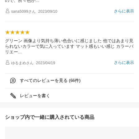
ので、所々色
が
さらに表示
sana5099
さん
2023/09/10
グリーン 画像より気持ち薄い色合いに感じました 他ではあまり見
られないカラーで気に入っています マット感もいい感じ カラーバ
リエ
ー
さらに表示
ゆるまめ
さん
2023/04/19
すべてのレビューを見る (
件)
66
レビューを書く
ショップ内で一緒に購入されている商品