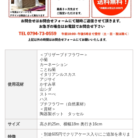
＜プリザーブドフラワー＞
小菊
カーネーション
ことね菊
イタリアンルスカス
アジサイ
使用花材
かすみ草
山シダ
ストーべ
ハス
プチフラワー（自然素材）
＜資材＞
陶器製ポット タッセル
サイズ
高さ約25m、横幅18m 奥行き16cm
・別途605円でクリアケース入りにご追加を承りま
特徴