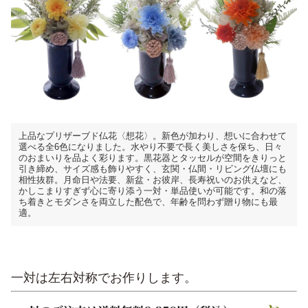
上品なプリザーブド仏花〈想花〉。新色が加わり、想いに合わせて
選べる全6色になりました。水やり不要で長く美しさを保ち、日々
のおまいりを品よく彩ります。黒花器とタッセルが空間をきりっと
引き締め、サイズ感も飾りやすく、玄関・仏間・リビング仏壇にも
相性抜群。月命日や法要、新盆・お彼岸、長寿祝いのお供えなど、
かしこまりすぎず心に寄り添う一対・単品使いが可能です。和の落
ち着きとモダンさを両立した配色で、年齢を問わず贈り物にも最
適。
一対は左右対称でお作りします。