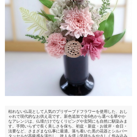
枯れない仏花として人気のプリザーブドフラワーを使用した、おし
ゃれで現代的なお供え花です。新色追加で全6色から選べる華やか
なアレンジは、仏壇だけでなくリビングや玄関にも自然に馴染みま
す。手間いらずで長く美しさを保ち、初盆・新盆・お彼岸・命日・
法要など、さまざまな仏事に最適。落ち着いた黒の花器とシルバー
タッセルが高級感を演出し、故人を偲ぶ気持ちをやさしく包み込み