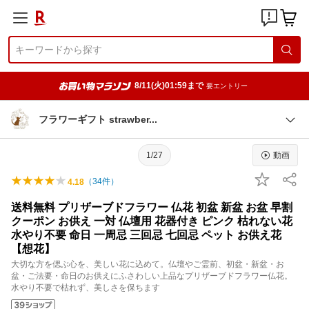
8/11(火)01:59まで
要エントリー
フラワーギフト strawbe
r
1/27
動画
（
34
件）
4.18
送料無料 プリザーブドフラワー 仏花 初盆 新盆 お盆 早割
クーポン お供え 一対 仏壇用 花器付き ピンク 枯れない花
水やり不要 命日 一周忌 三回忌 七回忌 ペット お供え花
【想花】
大切な方を偲ぶ心を、美しい花に込めて。仏壇やご霊前、初盆・新盆・お
盆・ご法要・命日のお供えにふさわしい上品なプリザーブドフラワー仏花。
水やり不要で枯れず、美しさを保ちます