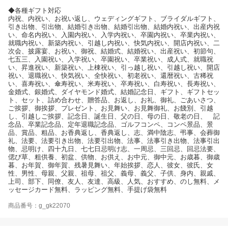
◆各種ギフト対応
内祝、内祝い、お祝い返し、ウェディングギフト、ブライダルギフト、
引き出物、引出物、結婚引き出物、結婚引出物、結婚内祝い、出産内祝
い、命名内祝い、入園内祝い、入学内祝い、卒園内祝い、卒業内祝い、
就職内祝い、新築内祝い、引越し内祝い、快気内祝い、開店内祝い、二
次会、披露宴、お祝い、御祝、結婚式、結婚祝い、出産祝い、初節句、
七五三、入園祝い、入学祝い、卒園祝い、卒業祝い、成人式、就職祝
い、昇進祝い、新築祝い、上棟祝い、引っ越し祝い、引越し祝い、開店
祝い、退職祝い、快気祝い、全快祝い、初老祝い、還暦祝い、古稀祝
い、喜寿祝い、傘寿祝い、米寿祝い、卒寿祝い、白寿祝い、長寿祝い、
金婚式、銀婚式、ダイヤモンド婚式、結婚記念日、ギフト、ギフトセッ
ト、セット、詰め合わせ、贈答品、お返し、お礼、御礼、ごあいさつ、
ご挨拶、御挨拶、プレゼント、お見舞い、お見舞御礼、お餞別、引越
し、引越しご挨拶、記念日、誕生日、父の日、母の日、敬老の日、 記
念品、卒業記念品、定年退職記念品、ゴルフコンペ、コンペ景品、景
品、賞品、粗品、お香典返し、香典返し、志、満中陰志、弔事、会葬御
礼、法要、法要引き出物、法要引出物、法事、法事引き出物、法事引出
物、忌明け、四十九日、七七日忌明け志、一周忌、三回忌、回忌法要、
偲び草、粗供養、初盆、供物、お供え、お中元、御中元、お歳暮、御歳
暮、お年賀、御年賀、残暑見舞い、年始挨拶、恋人、彼女、彼氏、女
性、男性、母親、父親、祖母、祖父、義母、義父、子供、身内、親戚、
上司、部下、同僚、友人、友達、高級、人気、おすすめ、のし無料、メ
ッセージカード無料、ラッピング無料、手提げ袋無料
商品番号：g_gk22070