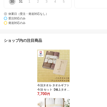
30
31
1
2
3
4
5
休業日（受注・発送対応なし）
受注対応のみ
発送対応のみ
ショップ内の注目商品
今治タオル タオルギフト
今治 セット【極上タオ
7,700
ル】バスタオル 1枚 フェ
円
イスタオル 1枚 セット
【木箱入り】タオル 今治
綿100 ギフトセット 今治