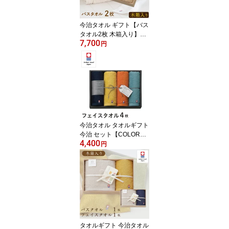
今治タオル ギフト【バス
タオル2枚 木箱入り】バ
7,700
スタオル ギフト 今治謹
円
製 至福タオル ギフトセ
ット 結婚祝い 出産祝い
お祝い お礼 挨拶 内祝い
お返し 香典返し お歳暮
お中元 プレゼント ギフ
ト 贈り物 贈答品 送料無
料
今治タオル タオルギフト
今治 セット【COLORFU
4,400
L DAYS カラフルデイ
円
ズ】フェイスタオル 4枚
セット【ギフトボックス
入り】タオル 今治 ギフ
トセット 日本製 オレン
ジ ネイビー イエロー ブ
ルー プレゼント ギフト
出産祝い 結婚祝い 内祝
い 引き出物 お歳暮 贈答
タオルギフト 今治タオル
品