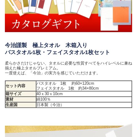
今治謹製 極上タオル 木箱入り
バスタオル1枚・フェイスタオル1枚セット
柔らかさだけじゃない、タオルに必要な性質すべてをハイレベルに兼ね
揃えた極上タオルプレミアム。
一度使えば、「今治」の実力を感じていただけます。
バスタオル 1枚 約60×120cm
セット内容
フェイスタオル 1枚 約34×80cm
箱サイズ
40ｘ30ｘ10cm
素材
綿100％
生産国
日本製（今治）