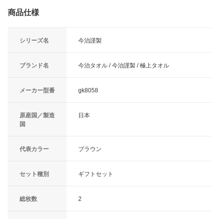
商品仕様
シリーズ名
今治謹製
ブランド名
今治タオル / 今治謹製 / 極上タオル
メーカー型番
gk8058
原産国／製造
日本
国
代表カラー
ブラウン
セット種別
ギフトセット
総枚数
2