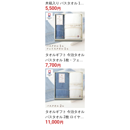
木箱入り バスタオル 1枚
5,500
フェイスタオル 1枚 セッ
円
ト 今治謹製 古色ゆかり
いろ ギフトセット 2カラ
ー 結婚祝い 出産祝い お
祝い お礼 挨拶 内祝い お
返し 香典返し お歳暮 お
中元 プレゼント ギフト
贈り物 贈答品 送料無料
タオルギフト 今治タオル
バスタオル 1枚・フェイ
7,700
スタオル 1枚 セット ロイ
円
ヤルリッチ スイートルー
ムタイプ 結婚祝い 出産
祝い お祝い お礼 挨拶 内
祝い お返し 香典返し お
歳暮 お中元 プレゼント
ギフト 贈り物 送料無料
大人 高級 上質 送料無料
タオルギフト 今治タオル
バスタオル 2枚 ロイヤル
11,000
リッチ スイートルームタ
円
イプ 結婚祝い 出産祝い