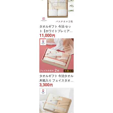
謹製 極上タオル 綿 日本
製 シンプル 高級 御祝 プ
レゼント ギフト 誕生日
出産祝い 結婚祝い 内祝
い 引き出物 お歳暮 贈答
タオルギフト 今治 セッ
品
ト【ホワイトプレミア
11,000
ム】バスタオル 2枚セッ
円
ト【木箱入り】タオル 今
治 綿100 ギフトセット
今治謹製 極上タオル 綿
日本製 シンプル 高級 御
祝 プレゼント ギフト 誕
生日 出産祝い 結婚祝い
内祝い 引き出物 お歳暮
贈答品
タオルギフト 今治タオル
木箱入り フェイスタオル
3,300
2枚 セット 今治謹製 至福
円
タオル 梅染め ギフトセ
ット 結婚祝い 出産祝い
お祝い お礼 挨拶 内祝い
お返し 紅白 お歳暮 お中
元 プレゼント ギフト 贈
り物 贈答品 送料無料