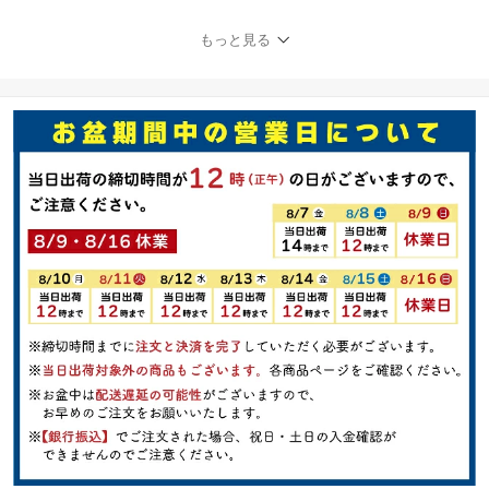
お祝い お礼 挨拶 内祝い
お返し 香典返し お歳暮
もっと見る
お中元 プレゼント ギフ
ト 贈り物 贈答品 送料無
料 大人 高級 上質 送料無
料