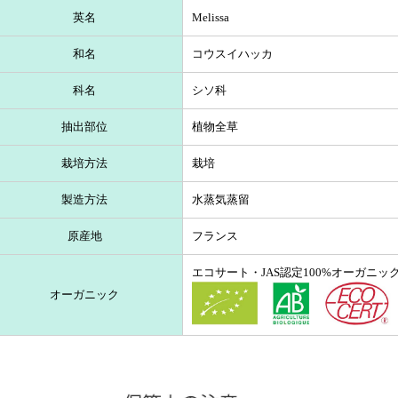
英名
Melissa
和名
コウスイハッカ
科名
シソ科
抽出部位
植物全草
栽培方法
栽培
製造方法
水蒸気蒸留
原産地
フランス
エコサート・JAS認定100%オーガニッ
オーガニック