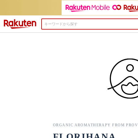
楽天市場
ORGANIC AROMATHERAPY FROM PRO
FLORIHANA