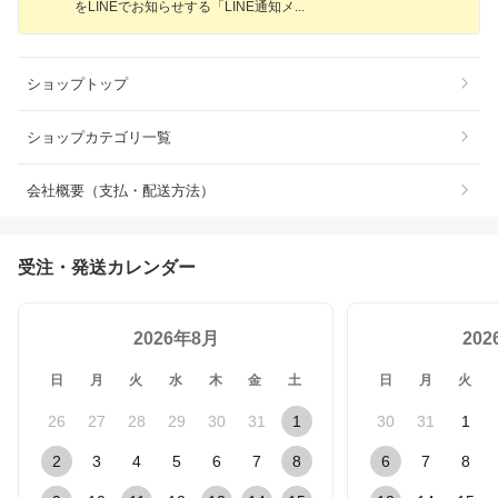
をLINEでお知らせする「LINE通知
メ
ショップトップ
ショップカテゴリ一覧
会社概要（支払・配送方法）
受注・発送カレンダー
2026年8月
20
日
月
火
水
木
金
土
日
月
火
26
27
28
29
30
31
1
30
31
1
2
3
4
5
6
7
8
6
7
8