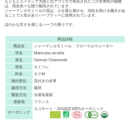
もともとユーラシア大陸と北アフリカで発見されたこの芳香性の植物
は、現在色々な国で栽培されています。
ジャーマンカモミールの花は、心を落ち着かせ、消化を助ける働きがあ
ることで人気がありハーブティーに使用されています。
ほのかな甘さを感じるハーブの香りです。
商品詳細
商品名
ジャーマンカモミール・フローラルウォーター
学名
Matricaria recutita
英名
German Chamomile
和名
カミツレ
科名
キク科
抽出部位
花付きの全草
栽培方法
栽培
製造方法
水蒸気蒸留
原産地
フランス
エコサート・JAS認定100%オーガニック
オーガニック