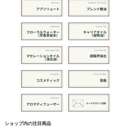
ショップ内の注目商品