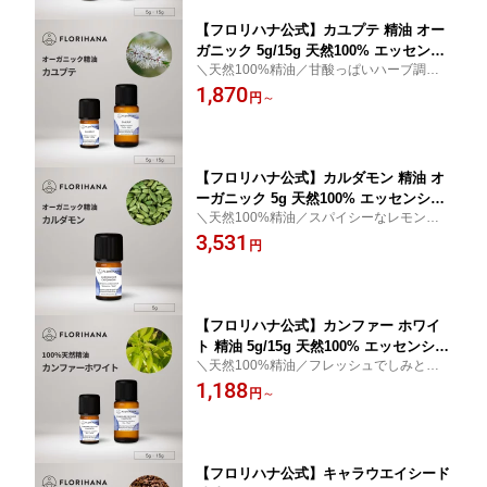
【フロリハナ公式】カユプテ 精油 オー
ガニック 5g/15g 天然100% エッセンシ
＼天然100%精油／甘酸っぱいハーブ調の香
ャルオイル アロマ アロマオイル 香り A
り
1,870
EAJ表示基準適合認定精油
円
～
【フロリハナ公式】カルダモン 精油 オ
ーガニック 5g 天然100% エッセンシャ
＼天然100%精油／スパイシーなレモンのよ
ルオイル アロマ アロマオイル 香り AE
うな香り
3,531
AJ表示基準適合認定精油
円
【フロリハナ公式】カンファー ホワイ
ト 精油 5g/15g 天然100% エッセンシャ
＼天然100%精油／フレッシュでしみとおる
ルオイル アロマ アロマオイル 香り AE
ような香り
1,188
AJ表示基準適合認定精油
円
～
【フロリハナ公式】キャラウエイシード