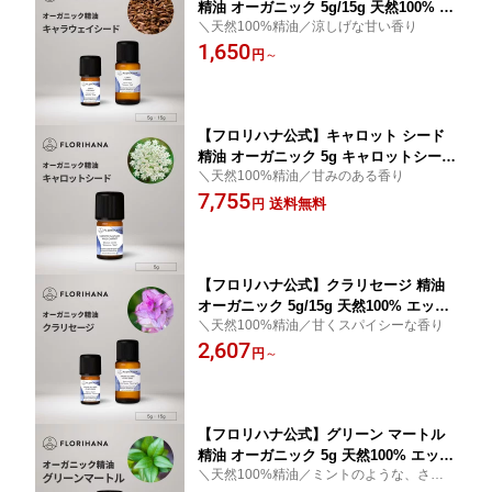
精油 オーガニック 5g/15g 天然100% エ
＼天然100%精油／涼しげな甘い香り
ッセンシャルオイル アロマ アロマオイ
1,650
ル 香り AEAJ表示基準適合認定精油
円
～
【フロリハナ公式】キャロット シード
精油 オーガニック 5g キャロットシード
＼天然100%精油／甘みのある香り
天然100% エッセンシャルオイル アロマ
7,755
アロマオイル 香り AEAJ表示基準適合
送料無料
円
認定精油
【フロリハナ公式】クラリセージ 精油
オーガニック 5g/15g 天然100% エッセ
＼天然100%精油／甘くスパイシーな香り
ンシャルオイル アロマ アロマオイル 香
2,607
り AEAJ表示基準適合認定精油
円
～
【フロリハナ公式】グリーン マートル
精油 オーガニック 5g 天然100% エッセ
＼天然100%精油／ミントのような、さわや
ンシャルオイル アロマ アロマオイル 香