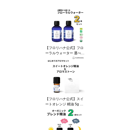
【フロリハナ公式】フロ
ーラルウォーター 選べる
2本セット 200ml×2本 送
料無料 オーガニック 10
0％天然 ローズウォータ
ー
【フロリハナ公式】スイ
ートオレンジ 精油 5g ＆
アロマストーン セット
送料無料 オーガニック 1
00%天然 エッセンシャル
オイル 芳香浴 はじめて