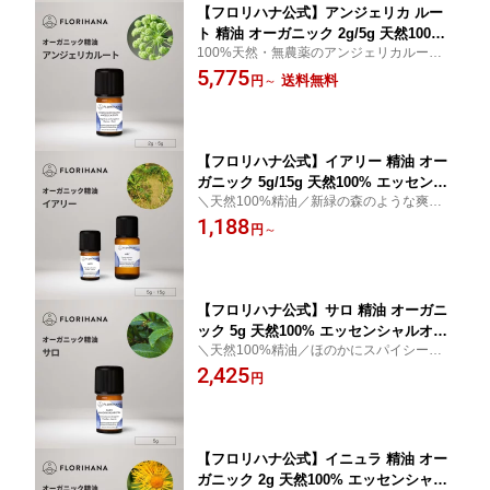
【フロリハナ公式】アンジェリカ ルー
ト 精油 オーガニック 2g/5g 天然100%
100%天然・無農薬のアンジェリカルート精
エッセンシャルオイル アロマ アロマオ
油。漢方のようなスパイシーさと力強さを
5,775
イル 香り AEAJ表示基準適合認定精油
送料無料
円
～
併せ持つ香りです。
【フロリハナ公式】イアリー 精油 オー
ガニック 5g/15g 天然100% エッセンシ
＼天然100%精油／新緑の森のような爽やか
ャルオイル アロマ アロマオイル 香り A
な香り
1,188
EAJ表示基準適合認定精油
円
～
【フロリハナ公式】サロ 精油 オーガニ
ック 5g 天然100% エッセンシャルオイ
＼天然100%精油／ほのかにスパイシーなス
ル アロマ アロマオイル 香り AEAJ表示
ッキリした爽やかな香り
2,425
基準適合認定精油
円
【フロリハナ公式】イニュラ 精油 オー
ガニック 2g 天然100% エッセンシャル