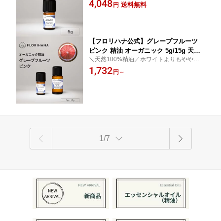
かなしみとおる香り
4,048
り AEAJ表示基準適合認定精油
送料無料
円
【フロリハナ公式】グレープフルーツ
ピンク 精油 オーガニック 5g/15g 天然1
＼天然100%精油／ホワイトよりもやや甘く
00% エッセンシャルオイル アロマ アロ
フルーティーな香り立ち
1,732
マオイル 香り AEAJ表示基準適合認定
円
～
精油
1/7