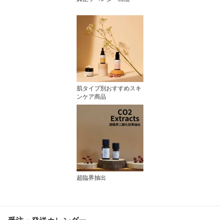
肌タイプ別おすすめスキ
ンケア商品
超臨界抽出