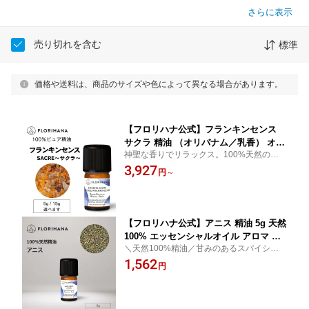
さらに表示
売り切れを含む
標準
価格や送料は、商品のサイズや色によって異なる場合があります。
【フロリハナ公式】フランキンセンス
サクラ 精油 （オリバナム／乳香） オマ
神聖な香りでリラックス。100%天然のフラ
ーン産 5g/15g 天然100% エッセンシャ
ンキンセンス精油で、心身を整える贅沢な
3,927
ルオイル アロマ アロマオイル 香り AE
円
～
ひとときを。
AJ表示基準適合認定精油
【フロリハナ公式】アニス 精油 5g 天然
100% エッセンシャルオイル アロマ ア
＼天然100%精油／甘みのあるスパイシーな
ロマオイル 香り AEAJ表示基準適合認
香り
1,562
定精油
円