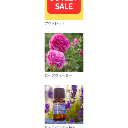
アウトレット
ローズウォーター
真正ラベンダー精油