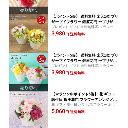
ション バラ
【ポイント5倍】 送料無料 楽天1位 プリ
ザーブドフラワー 銀座花門 〜プリザ銀
プレゼント ギフト 送料無料 花 フラワー ア
座〜『クレール』 2色からご選択 プレゼ
レンジ プリザ プリザーブド 開店祝い お見
3,980
ント 花 お花 フラワー ギフト フラワー
送料無料
円
舞い 記念日 プレゼント お祝い 結婚祝い 出
ギフト かわいい バラ アジサイ プリザ
産祝い 女性 送別 送別会 発表会 お供え 電報
ーブド 選べる花色 誕生日 お祝い 退職
祝い 結婚記念日 おしゃれ花
【ポイント5倍】 送料無料 楽天1位 プリ
ザーブドフラワー 銀座花門 〜プリザ銀
プレゼント ギフト 送料無料 花 フラワー ア
座〜『デセール』 2色からご選択 プレゼ
レンジ プリザ プリザーブド 開店祝い お見
3,980
ント 花 お花 フラワー ギフト フラワー
送料無料
円
舞い 記念日 プレゼント お祝い 結婚祝い 出
ギフト かわいい バラ アジサイ プリザ
産祝い 女性 送別 送別会 発表会 お供え 電報
ーブド 選べる花色 誕生日 お祝い 退職
祝い 結婚記念日 おしゃれ花
【マラソン中ポイント5倍】 花 ギフト
誕生日 銀座花門 フラワーアレンジメン
花 ギフト 誕生日 バラ お花 フラワー あす楽
ト Sサイズ（4色から選択） 《日曜・祝
フラワーアレンジメント アレンジメントフ
5,060
日を除き12時まで 当日配達 ご注文受
送料無料
円
ラワー 開店祝い お見舞い 記念日 プレゼン
付》 あす楽 花屋 アレンジメントフラワ
ト お祝い 結婚祝い 出産祝い 女性
ー お花 フラワー プレゼント フラワー
ギフト 開店祝い 記念日 10%OFF