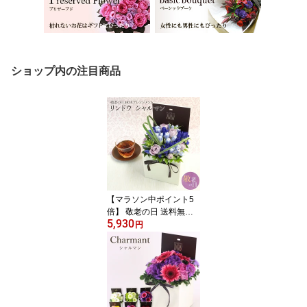
ショップ内の注目商品
【マラソン中ポイント5
倍】 敬老の日 送料無料
5,930
楽天1位 フロレアル りん
円
どう リンドウ 生花 シャ
ルマン 敬老の日ギフト
フラワーボックス プレゼ
ント 花 フラワー ギフト
アレンジメント