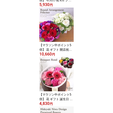
倍】 今月の 花 8月 クル
5,930
クマ ギフト 誕生日 フラ
円
ワーボックス フロレアル
マンスリーリコメンド シ
ャルマン ボックスフラワ
ー フラワーギフト 楽天1
位 あす楽 送料無料 お花
フラワーアレンジメント
お祝い 開店祝い
【マラソン中ポイント5
倍】 花 ギフト 開店祝い
10,660
フロレアル フェリシテ
円
（ラウンドアレンジ） A
タイプ（器2種・花6色〜
選択） 楽天1位 あす楽 送
料無料 誕生日 お花 バラ
プレゼント フラワーアレ
ンジメント アレンジメン
トフラワー フラワーギフ
ト お祝い お見舞い 移転
【マラソン中ポイント5
祝い
倍】 花 ギフト 誕生日 フ
4,830
ロレアル ブーケロン Sサ
円
イズ パリスタイルの花束
（6色から選択） あす楽