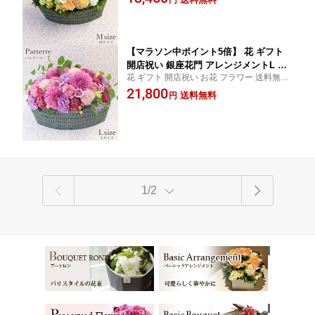
円
ントフラワー 楽屋花 誕生日 記念日 プレゼ
ラワー プレゼント フラワーアレンジメ
ント お祝い 移転祝い 出産祝い 結婚祝い バ
ント アレンジメントフラワー フラワー
ラ
ギフト 誕生日 お祝い 記念日 移転祝い
【マラソン中ポイント5倍】 花 ギフト
開店祝い 銀座花門 アレンジメントL オ
花 ギフト 開店祝い お花 フラワー 送料無料
リジナルバスケット「パルテール」 （4
あす楽 フラワーアレンジメント アレンジメ
21,800
色から選択） あす楽 送料無料 お花 フ
送料無料
円
ントフラワー 楽屋花 誕生日 記念日 プレゼ
ラワー プレゼント フラワーアレンジメ
ント お祝い 移転祝い 出産祝い 結婚祝い バ
ント アレンジメントフラワー フラワー
ラ
ギフト 誕生日 お祝い 記念日 移転祝い
1/2