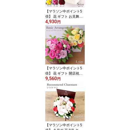
【マラソン中ポイント5
倍】 花 ギフト お見舞い
4,930
フラワーボックス フロレ
円
アル シャルマンS 6色選
択 ボックスフラワー 長
持ち 生花 お花 楽天1位
あす楽 送料無料 誕生日
バラ プレゼント フラワ
ーアレンジメント アレン
ジメントフラワー フラワ
ーギフト お祝い 開店祝
【マラソン中ポイント5
い
倍】 花 ギフト 開店祝い
9,560
フロレアル ベーシックア
円
レンジメント Lサイズ
（器2種・花6色〜ご選
択） 楽天1位 あす楽 送料
無料 誕生日 お花 バラ プ
レゼント フラワーアレン
ジメント アレンジメント
フラワー フラワーギフト
お祝い 出産祝い お見舞
【マラソン中ポイント5
い