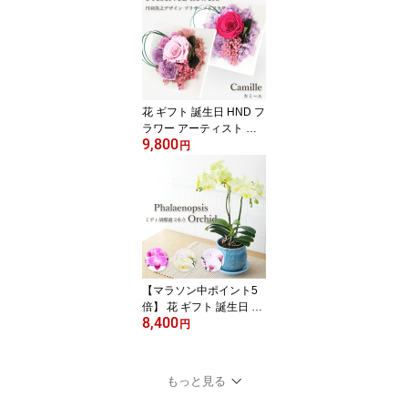
送料無料 花束 ブーケ バ
ラ お花 フラワー プレゼ
ント フラワーギフト お
祝い 発表会 お見舞い 送
別会 送別 退職祝い メッ
セージカード 女性 男性
花 ギフト 誕生日 HND フ
ラワー アーティスト 丹
9,800
羽英之デザイン プリザー
円
ブドフラワー アレンジ
『カミーユ』(2色から選
べます！） 送料無料 開
店祝い お花 バラ プレゼ
ント フラワーギフト お
祝い 記念日 お見舞い 移
転祝い 就任祝いss
【マラソン中ポイント5
倍】 花 ギフト 誕生日 敬
8,400
老の日 無料 産地直送 お
円
花 胡蝶蘭 蘭 コチョウラ
ン ミニ胡蝶蘭 開店祝い
就任祝い 移転祝い お祝
もっと見る
い