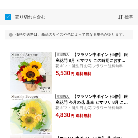
売り切れを含む
標準
価格や送料は、商品のサイズや色によって異なる場合があります。
【マラソン中ポイント5倍】 銀
座花門 8月 ヒマワリ この時期におすす
花 ギフト 誕生日 お花 フラワー 送料無料 あ
め 花 お花 ギフト 誕生日 記念日 結婚記
す楽 フラワーアレンジメント アレンジメン
5,530
念日 アレンジメント プレゼント フラワ
送料無料
円
トフラワー フラワーギフト 開店祝い お見
ーアレンジメント アレンジメントフラ
舞い 記念日 プレゼント お祝い 結婚祝い 女
ワー あす楽 お祝い 開店祝い 結婚祝い
性
お見舞い 女性 メッセージカード
【マラソン中ポイント5倍】 銀
座花門 今月の花 花束 ヒマワリ 8月 この
花 ギフト 誕生日 お花 フラワー 送料無料 あ
時期におすすめ 花 お花 ギフト 誕生日
す楽 ブーケ 花束 フラワーギフト 開店祝い
4,830
記念日 結婚記念日 プレゼント あす楽
送料無料
円
お見舞い 記念日 プレゼント お祝い 結婚祝
お祝い 開店祝い 結婚祝い お見舞い 女
い 女性
性 メッセージカード