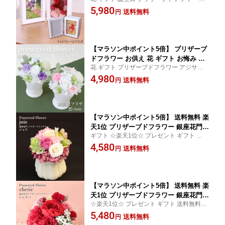
ラ お花 フラワー プリザ 送料無料 開店祝い
5,980
リザ 』 2色〜選択 送料無料 バラ お花
送料無料
円
お見舞い 記念日 プレゼント お祝い 結婚祝
フラワー プレゼント フラワーギフト ブ
い 出産祝い 女性 送別 送別会 お供え 電報
リザード お祝い 退職祝い 結婚記念日
メッセージカード 女性 送別会 送別
【マラソン中ポイント5倍】 プリザーブ
ドフラワー お供え 花 ギフト お悔み 仏
花 ギフト プリザーブドフラワー アジサイ
壇用 法事 お盆 新盆 お彼岸 銀座花門 プ
カスミソウ お花 フラワー 送料無料 お悔や
4,980
リザーブド 〜 プリザ 銀座 〜『想-sou
送料無料
円
み お悔み お供え 供花 仏花 お供え花 仏事
-』 プレゼント フラワーギフト ブリザ
法事 命日 一周忌 法要 お盆 新盆
ード マム お花 メッセージカード 女性
おしゃれ花 送料無料
【マラソン中ポイント5倍】 送料無料 楽
天1位 プリザーブドフラワー 銀座花門
ギフト ☆楽天1位☆ プレゼント ギフト 送料
〜プリザ 銀座 〜『ジョワ』 ギフト プ
無料 花 フラワー アレンジ プリザ プリザー
4,580
レゼント 花 お花 フラワー ギフト ポイ
送料無料
円
ブド 銀座 ピンク カーネーション バラ
ント フラワーギフト 高級 おしゃれ カ
ーネーション バラ アジサイ
【マラソン中ポイント5倍】 送料無料 楽
天1位 プリザーブドフラワー 銀座花門
☆楽天1位☆ プレゼント ギフト 送料無料 花
〜プリザ 銀座 〜『シェリー』 プレゼン
フラワー アレンジ プリザ プリザーブド 銀
5,480
ト 花 お花 フラワー フラワーギフト ポ
送料無料
円
座 ピンク バラ
イント ギフト 高級 おしゃれ カーネー