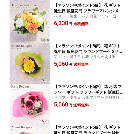
【マラソン中ポイント5倍】 花 ギフト
誕生日 銀座花門 フラワーアレンジメン
花 ギフト 誕生日 バラ お花 フラワー 送料無
ト Mサイズ（4色から選択） 《日曜・祝
料 あす楽 フラワーアレンジメント アレン
6,330
日を除き12時まで 当日配達 ご注文受
送料無料
円
ジメントフラワー 開店祝い お見舞い 記念
付》 あす楽 送料無料 アレンジメントフ
日 プレゼント お祝い 結婚祝い 出産祝い 女
ラワー お花 フラワー プレゼント フラ
性
ワーギフト 開店祝い 10%OFF
【マラソン中ポイント5倍】 花 ギフト
誕生日 銀座花門 ラウンドブーケ Sサイ
花 ギフト 誕生日 お花 フラワー あす楽 当日
ズ（4色から選べます！） 《日曜・祝日
配達 花束 ブーケ 開店祝い お見舞い 記念日
5,060
を除き12時まで 当日配達 ご注文受付》
送料無料
円
プレゼント お祝い 結婚祝い 出産祝い 発表
あす楽 花屋 花束 ブーケ バラ お花 フラ
会 送別 送別会 退職祝い
ワー プレゼント フラワーギフト お祝い
発表会 送別 10%OFF
【マラソン中ポイント5倍】 花 お花 フ
ラワー ギフト フラワーギフト 誕生日
花 ギフト 誕生日 お花 フラワー 送料無料 あ
プレゼント 銀座花門 ベーシックブーケ
す楽 当日配達 花束 ブーケ 開店祝い お見舞
5,060
Sサイズ 花束 ブーケ あす楽 花屋 バラ
送料無料
円
い 記念日 プレゼント お祝い 結婚祝い 出産
お祝い 発表会 送別 送別会 退職祝い 結
祝い 発表会 送別 送別会 退職祝い
婚祝い 出産祝い お見舞い 記念日 10%O
FF
【マラソン中ポイント5倍】 花 ギフト
誕生日 銀座花門 ラウンドブーケ Mサイ