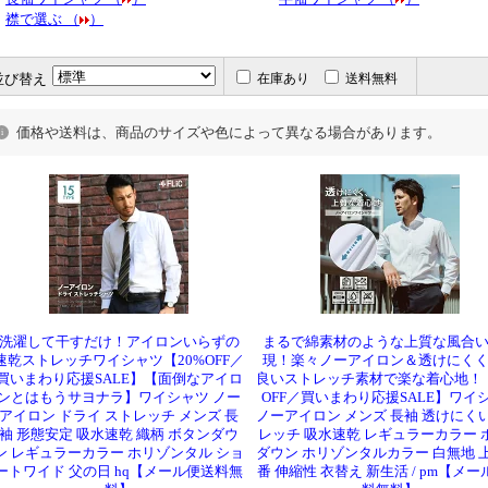
・
襟で選ぶ （
）
並び替え
在庫あり
送料無料
価格や送料は、商品のサイズや色によって異なる場合があります。
洗濯して干すだけ！アイロンいらずの
まるで綿素材のような上質な風合
速乾ストレッチワイシャツ【20%OFF／
現！楽々ノーアイロン＆透けにく
買いまわり応援SALE】【面倒なアイロ
良いストレッチ素材で楽な着心地！【
ンとはもうサヨナラ】ワイシャツ ノー
OFF／買いまわり応援SALE】ワイ
アイロン ドライ ストレッチ メンズ 長
ノーアイロン メンズ 長袖 透けにくい
袖 形態安定 吸水速乾 織柄 ボタンダウ
レッチ 吸水速乾 レギュラーカラー 
ン レギュラーカラー ホリゾンタル ショ
ダウン ホリゾンタルカラー 白無地 上
ートワイド 父の日 hq【メール便送料無
番 伸縮性 衣替え 新生活 / pm【メ