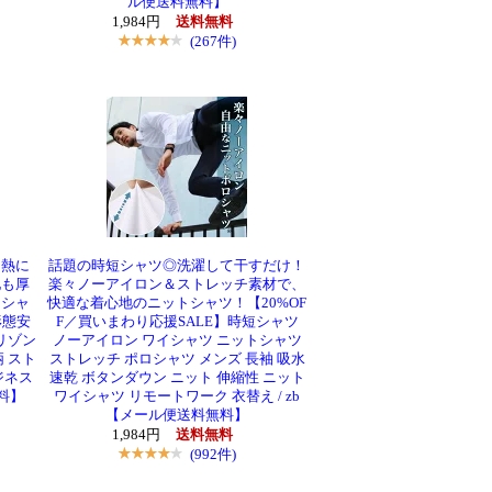
ル便送料無料】
1,984円
送料無料
(267件)
、熱に
話題の時短シャツ◎洗濯して干すだけ！
地も厚
楽々ノーアイロン＆ストレッチ素材で、
イシャ
快適な着心地のニットシャツ！【20%OF
形態安
F／買いまわり応援SALE】時短シャツ
リゾン
ノーアイロン ワイシャツ ニットシャツ
 スト
ストレッチ ポロシャツ メンズ 長袖 吸水
ジネス
速乾 ボタンダウン ニット 伸縮性 ニット
無料】
ワイシャツ リモートワーク 衣替え / zb
【メール便送料無料】
1,984円
送料無料
(992件)