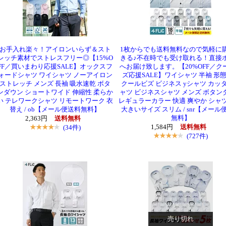
お手入れ楽々！アイロンいらず＆スト
1枚からでも送料無料なので気軽に
レッチ素材でストレスフリー◎【15%O
きる♪不在時でも受け取れる！直接
FF／買いまわり応援SALE】オックスフ
へお届け致します。【20%OFF／ク
ォードシャツ ワイシャツ ノーアイロン
ズ応援SALE】ワイシャツ 半袖 形
ストレッチ メンズ 長袖 吸水速乾 ボタ
クールビズ ビジネス yシャツ カッ
ンダウン ショートワイド 伸縮性 柔らか
ャツ ビジネスシャツ メンズ ボタン
い テレワークシャツ リモートワーク 衣
レギュラーカラー 快適 爽やか シャツ
替え / ob【メール便送料無料】
大きいサイズ スリム / snr【メール
無料】
2,363円
送料無料
(34件)
1,584円
送料無料
(727件)
売り切れ