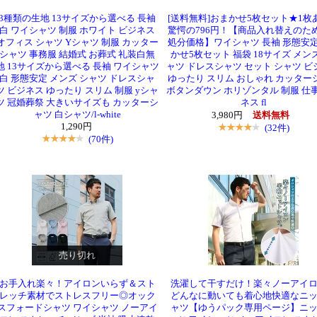
3種類の生地 13サイズから選べる 長袖
[送料無料]おまかせ5枚セット★1枚
白 ワイシャツ 制服 ホワイト ビジネス
驚愕の796円！【商品入れ替えのた
オフィス シャツ Yシャツ 制服 カッター
処分価格】ワイシャツ 長袖 形態安定
シャツ 事務服 結婚式 お葬式 礼装白無
かせ5枚セット 福袋 18サイズ メンズ
地 13サイズから選べる 長袖 ワイシャツ
ャツ ドレスシャツ セット シャツ ビ
白 形態安定 メンズ シャツ ドレスシャ
ゆったり スリム おしゃれ カッター
ツ ビジネス ゆったり スリム 制服 yシャ
ボタンダウン ホリゾンタル 制服 仕事
ツ 冠婚葬祭 大きいサイズも カッターシ
ネス fl
ャツ 白シャツ/l-white
3,980円
送料無料
1,290円
(32件)
(70件)
売り切れ
お手入れ楽々！アイロンいらず＆スト
洗濯して干すだけ！楽々ノーアイ
レッチ素材でストレスフリー◎オック
どんなに動いても着心地快適なニ
スフォードシャツ ワイシャツ ノーアイ
ャツ【ゆうパック専用ページ】ニ