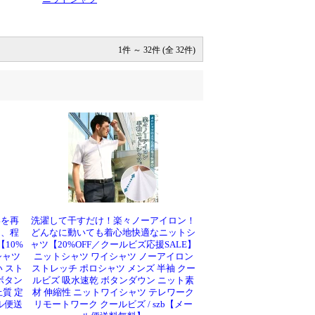
1件 ～ 32件 (全 32件)
いを再
洗濯して干すだけ！楽々ノーアイロン！
く、程
どんなに動いても着心地快適なニットシ
10%
ャツ【20%OFF／クールビズ応援SALE】
シャツ
ニットシャツ ワイシャツ ノーアイロン
 スト
ストレッチ ポロシャツ メンズ 半袖 クー
ボタン
ルビズ 吸水速乾 ボタンダウン ニット素
質 定
材 伸縮性 ニットワイシャツ テレワーク
ール便送
リモートワーク クールビズ / szb【メー