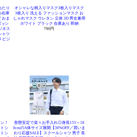
あたり
オシャレな柄入りマスク3枚入りマスク
め在庫
3枚入り 洗える ファッションマスク お
 おま
しゃれマスク ウレタン 立体 3D 男女兼用
 yシ
ホワイト ブラック 在庫あり 即納
ジネス
790円
シャツ
 ビジ
ロン！
形態安定で楽々お手入れ◎身長155～18
ットシ
0cmのA体サイズ展開【30%OFF／買いま
ットシ
わり応援SALE】スクールシャツ 男子 長