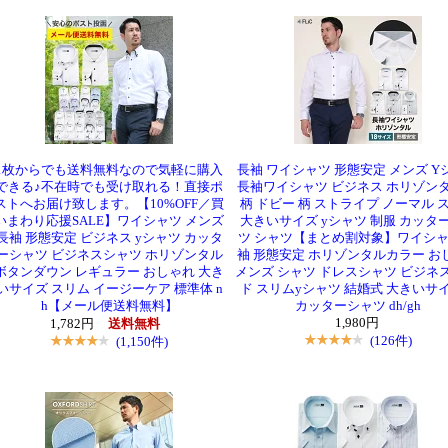
1枚からでも送料無料なので気軽に購入
長袖 ワイシャツ 形態安定 メンズ Y
できる♪不在時でも受け取れる！直接ポ
長袖ワイシャツ ビジネス ホリゾンタ
ストへお届け致します。【10%OFF／買
柄 ドビー 柄 ストライプ ノーマル 
いまわり応援SALE】ワイシャツ メンズ
大きいサイズ yシャツ 制服 カッタ
長袖 形態安定 ビジネス yシャツ カッタ
ツ シャツ【まとめ割対象】ワイシャ
ーシャツ ビジネスシャツ ホリゾンタル
袖 形態安定 ホリゾンタルカラー お
ボタンダウン レギュラー おしゃれ 大き
メンズ シャツ ドレスシャツ ビジネス
いサイズ スリム イージーケア 標準体 n
ド スリムyシャツ 結婚式 大きいサ
h【メール便送料無料】
カッターシャツ dh/gh
1,980円
1,782円
送料無料
(126件)
(1,150件)