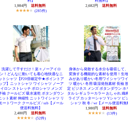
料】
料無料】
1,984円
送料無料
2,682円
送料無料
(285件)
洗濯して干すだけ！楽々ノーアイロ
身体から発散する水分を吸収して
ン！どんなに動いても着心地快適なニ
変換する機能的な素材を使用！生
ットシャツ【P20倍確定中★ポイントア
みがあり暖かい冬用ワイシャツワ
ップ】ニットシャツ ワイシャツ ノーア
ツ 暖かい 冬用 吸湿発熱素材 長袖 
イロン ストレッチ ポロシャツ メンズ
定 ビジネス メンズ ボタンダウン ホ
半袖 クールビズ 吸水速乾 ボタンダウン
タル レギュラーカラー おしゃれ 織柄
ニット素材 伸縮性 ニットワイシャツ リ
ライプ カッターシャツ Yシャツ ビ
モートワーク クールビズ / szb【メール
シャツ 秋 冬 / wr【メール便送料
便送料無料】
1,980円
送料無料
2,480円
送料無料
(13件)
(52件)