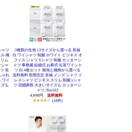
シャツ
3種類の生地 13サイズから選べる 長袖
ル 織
白 ワイシャツ 制服 ホワイト ビジネス オ
スリム
フィス シャツ Yシャツ 制服 カッターシ
ーシャ
ャツ 事務服 結婚式 お葬式 礼装ワイシャ
ツ 長
ツ 白 4枚セット 無地と織柄から選べる
しゃれ
送料無料 形態安定 長袖 メンズ シャツ ド
 ワイ
レスシャツ ビジネス スリム 制服 yシャ
イズも
ツ 冠婚葬祭 大きいサイズも カッターシ
ャツ /flm-l02
4,999円
送料無料
(18件)