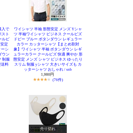
購入で
ワイシャツ 半袖 形態安定 メンズ Yシャ
ポスト
ツ 半袖ワイシャツ ビジネス クールビズ
ールビ
ドビー ブルー ボタンダウン レギュラー
態安定
カラー カッターシャツ【まとめ割対
ターシ
象】ワイシャツ 半袖 ボタンダウン レギ
ダウン
ュラーカラー クールビズ 快適 爽やか 形
 制服
態安定 メンズ シャツ ビジネス ゆったり
便送料
スリム 制服 yシャツ 大きいサイズも カ
ッターシャツ おしゃれ / snb
1,980円
(76件)
売り切れ