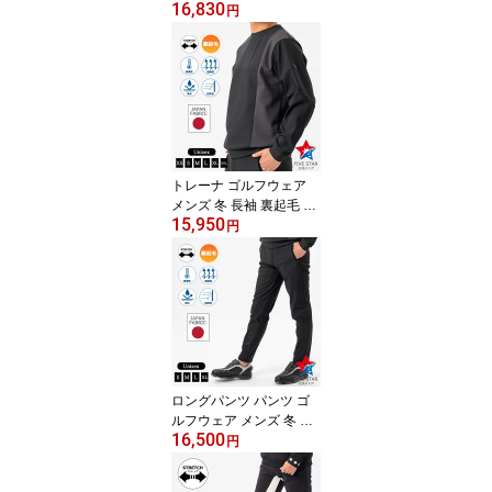
16,830
フーディー ゴルフトレー
円
ナ ストレッチ 防寒 厚手
ブラック 黒 ファイブス
ター おしゃれ シンプル 4
0代 50代 ダンボールニッ
ト ロゴ
トレーナ ゴルフウェア
メンズ 冬 長袖 裏起毛 ス
15,950
トレッチ ゴルフトレーナ
円
防寒 撥水 ナイロン ブラ
ック 黒 ファイブスター
おしゃれ シンプル 40代
50代 切替
ロングパンツ パンツ ゴ
ルフウェア メンズ 冬 ゴ
16,500
ルフパンツ 裏起毛 防寒
円
厚手 撥水 ナイロン ブラ
ック 黒 ファイブスター