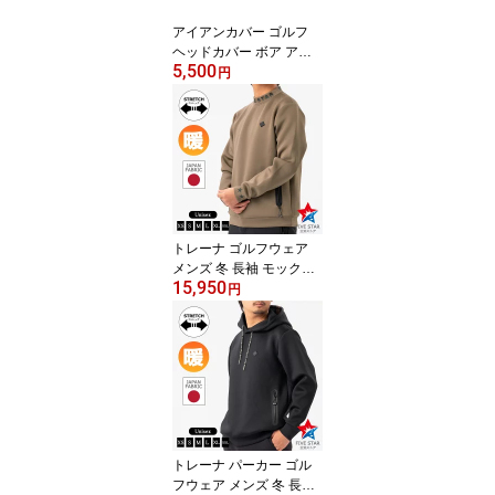
アイアンカバー ゴルフ
ヘッドカバー ボア アイ
5,500
アン用 ブラック 黒 ファ
円
イブスター おしゃれ シ
ンプル スター ロゴ ホロ
グラム
トレーナ ゴルフウェア
メンズ 冬 長袖 モックネ
15,950
ック ストレッチ ゴルフ
円
トレーナ 厚手 防寒 グレ
ージュ ファイブスター
おしゃれ シンプル 40代
50代 ダンボールニット
ロゴ
トレーナ パーカー ゴル
フウェア メンズ 冬 長袖