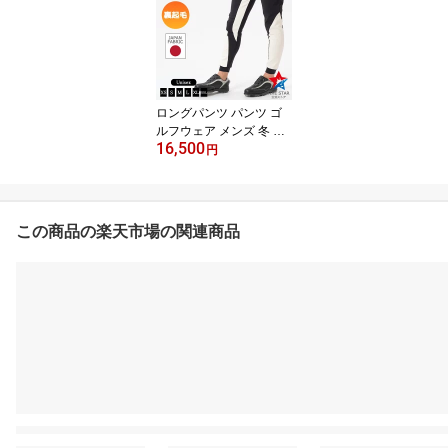
おしゃれ シンプル 40代
50代
ロングパンツ パンツ ゴ
ルフウェア メンズ 冬 ジ
16,500
ョガーパンツ ゴルフパン
円
ツ 裏起毛 防寒 ストレッ
チ エンボス 切替 ブラッ
ク ホワイト 黒 白 ファイ
ブスター おしゃれ シン
この商品の楽天市場の関連商品
プル 40代 50代