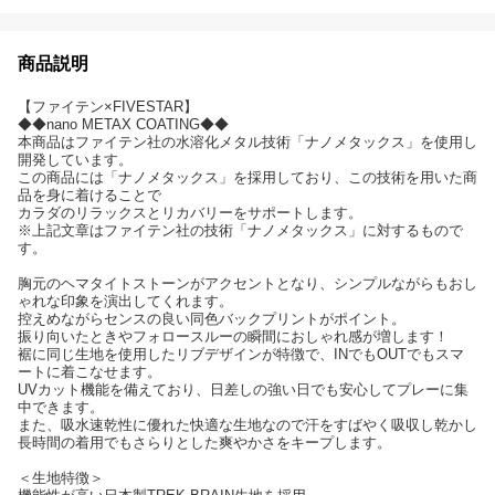
商品説明
【ファイテン×FIVESTAR】
◆◆nano METAX COATING◆◆
本商品はファイテン社の水溶化メタル技術「ナノメタックス」を使用し
開発しています。
この商品には「ナノメタックス」を採用しており、この技術を用いた商
品を身に着けることで
カラダのリラックスとリカバリーをサポートします。
※上記文章はファイテン社の技術「ナノメタックス」に対するもので
す。
胸元のヘマタイトストーンがアクセントとなり、シンプルながらもおし
ゃれな印象を演出してくれます。
控えめながらセンスの良い同色バックプリントがポイント。
振り向いたときやフォロースルーの瞬間におしゃれ感が増します！
裾に同じ生地を使用したリブデザインが特徴で、INでもOUTでもスマ
ートに着こなせます。
UVカット機能を備えており、日差しの強い日でも安心してプレーに集
中できます。
また、吸水速乾性に優れた快適な生地なので汗をすばやく吸収し乾かし
長時間の着用でもさらりとした爽やかさをキープします。
＜生地特徴＞