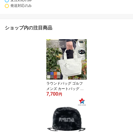
受注対応のみ
発送対応のみ
ショップ内の注目商品
ラウンドバッグ ゴルフ
メンズ カートバッグ バ
7,700
ッグ エンボス 総柄 星柄
円
多収納 おしゃれ シンプ
ル ファイブスター