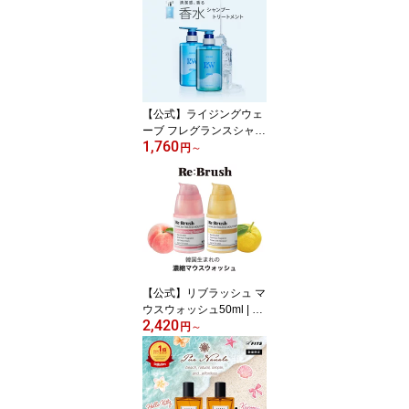
【公式】ライジングウェ
ーブ フレグランスシャン
1,760
プー フリー ライトブル
円
～
ー|男性用 香水 シャンプ
ー トリートメント フレ
グランス メンズ ギフト
プレゼント 父の日 ホワ
イトデー クリスマス 単
品 20代 30代 石鹸 清潔感
サラサラ
【公式】リブラッシュ マ
ウスウォッシュ50ml | テ
2,420
ィーツリー クローブ モ
円
～
モ ユズ 口内清浄 ハーブ
ミント フィトンチッド
アルコールフリー 低刺激
韓国 機内持ち込み可能
コンパクト キャップ付き