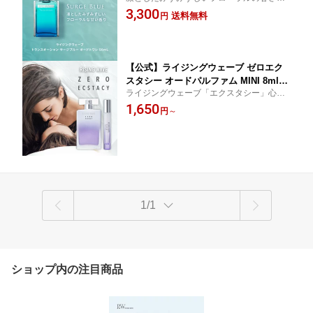
強い香り
3,300
アトマイザー メンズ 30代 ミニボトル
送料無料
円
お試しセット 石鹸の香り
【公式】ライジングウェーブ ゼロエク
スタシー オードパルファム MINI 8ml｜
ライジングウェーブ「エクスタシー」心ま
香水 メンズ ギフト 誕生日 プレゼント
で虜にする香り ミニ携帯サイズ香水
1,650
フェロモン 恋愛 婚活 出会い
円
～
1/1
ショップ内の注目商品