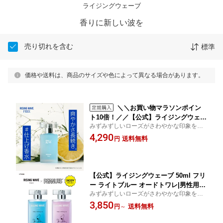
ライジングウェーブ
香りに新しい波を
売り切れを含む
標準
価格や送料は、商品のサイズや色によって異なる場合があります。
＼＼お買い物マラソンポイン
ト10倍！／／【公式】ライジングウェー
みずみずしいローズがさわやかな印象を与
ブ 50mL フリー ライトブルー オードト
えるフローラルの香り
4,290
ワレ | 男性用 香水 フレグランス メンズ
送料無料
円
ギフト プレゼント 父の日 ホワイトデー
クリスマス 単品 アトマイザー 30代 ミ
ニボトル お試しセット 石鹸 サンプル
【公式】ライジングウェーブ 50ml フリ
ー ライトブルー オードトワレ|男性用
みずみずしいローズがさわやかな印象を与
香水 フレグランス メンズ ギフト プレ
えるフローラルの香り
3,850
ゼント 父の日 ホワイトデー クリスマス
送料無料
円
～
単品 アトマイザー 30代 ミニボトル お
試しセット 石鹸 サンプル