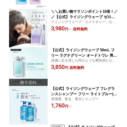
＼＼お買い物マラソンポイント10倍！／
／【公式】ライジングウェーブ ゼロエ
ライジングウェーブ「エクスタシー」心ま
クスタシー オードパルファム 100mL｜
で虜にする香り
3,980
香水 メンズ ギフト 誕生日 プレゼント
送料無料
円
～
フェロモン 恋愛 婚活 出会い ナンパ 街
コン
【公式】ライジングウェーブ 50mL フ
リー ラグナグリーン オードトワレ 男性
浅瀬に足を浸した時のような爽快感と心地
用 香水 フレグランス 単品 アトマイザ
の良いフレッシュシトラスフローラルの香
3,850
ー メンズ 30代 ミニボトル お試し 石鹸
送料無料
円
り
の香り
【公式】ライジングウェーブ フレグラ
ンスシャンプー フリー ライトブルー|男
清潔感、香る、香水シャンプー
性用 香水 シャンプー トリートメント
1,760
フレグランス メンズ ギフト プレゼント
円
～
父の日 ホワイトデー クリスマス 単品 2
0代 30代 石鹸 清潔感 サラサラ