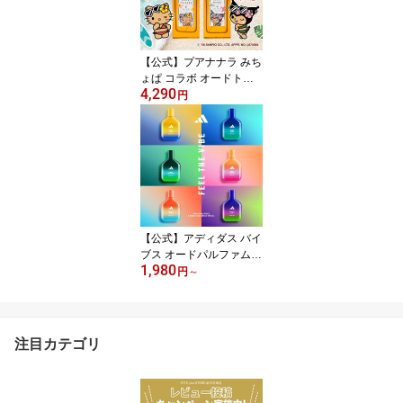
【公式】プアナナラ みち
ょぱ コラボ オードトワ
4,290
レ 50mL/8mLサニーモア
円
ニ モーニングピカケ メ
ティルアナ シアープカナ
レディース香水 ギフト
プレゼント フレグランス
誕生日 クリスマスプレゼ
ント おしゃれ
【公式】アディダス バイ
ブス オードパルファム 3
1,980
0mL adidas Vibes ユニ
円
～
セックス スポーツ 香水
注目カテゴリ