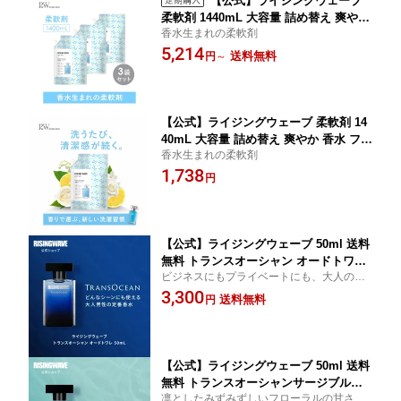
【公式】ライジングウェーブ
柔軟剤 1440mL 大容量 詰め替え 爽やか
香水生まれの柔軟剤
香水 フレグランス メンズ レディース 2
5,214
種から選べる 香り マイクロプラスチッ
送料無料
円
～
クフリー 部屋干し 香水生まれ ライトブ
ルー サンセットピンク
【公式】ライジングウェーブ 柔軟剤 14
40mL 大容量 詰め替え 爽やか 香水 フレ
香水生まれの柔軟剤
グランス メンズ レディース 2種から選
1,738
べる 香り マイクロプラスチックフリー
円
部屋干し 香水生まれ ライトブルー サン
セットピンク
【公式】ライジングウェーブ 50ml 送料
無料 トランスオーシャン オードトワレ
ビジネスにもプライベートにも、大人の男
男性用 香水 フレグランス アトマイザー
性の定番香水
3,300
メンズ 30代 ミニボトル お試しセット
送料無料
円
石鹸の香り
【公式】ライジングウェーブ 50ml 送料
無料 トランスオーシャンサージブルー
凛としたみずみずしいフローラルの甘さの
オードトワレ 男性用 香水 フレグランス