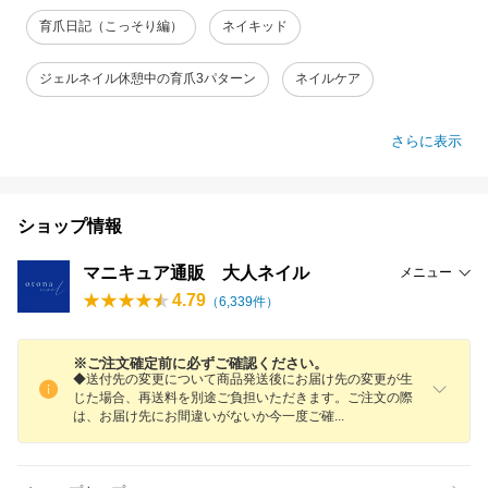
育爪日記（こっそり編）
ネイキッド
ジェルネイル休憩中の育爪3パターン
ネイルケア
さらに表示
ショップ情報
マニキュア通販 大人ネイル
メニュー
4.79
（
6,339
件）
※ご注文確定前に必ずご確認ください。
◆送付先の変更について商品発送後にお届け先の変更が生
じた場合、再送料を別途ご負担いただきます。ご注文の際
は、お届け先にお間違いがないか今一度ご
確