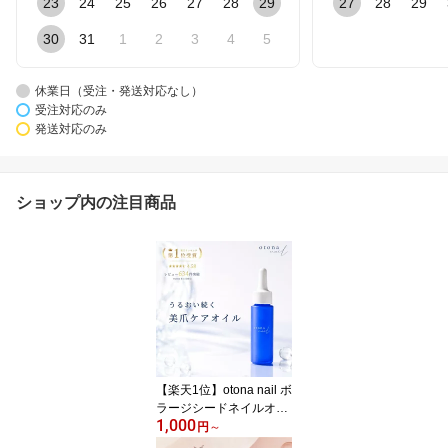
23
24
25
26
27
28
29
27
28
29
30
31
1
2
3
4
5
休業日（受注・発送対応なし）
受注対応のみ
発送対応のみ
ショップ内の注目商品
【楽天1位】otona nail ボ
ラージシードネイルオイ
1,000
ル （植物性 キューティ
円
～
クルオイル ネイルケア）