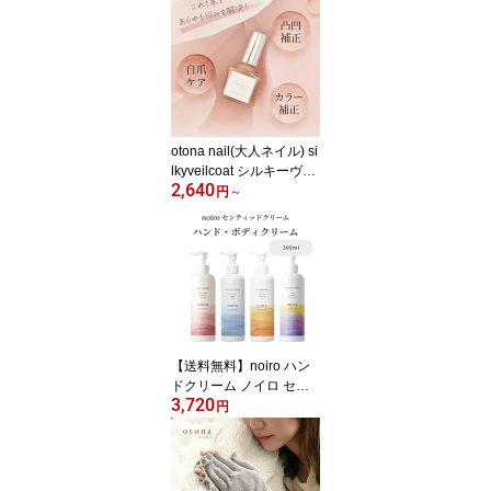
【乾燥】【保湿】【うる
おい】【フットケア】
otona nail(大人ネイル) si
lkyveilcoat シルキーヴェ
2,640
ールコート 爪保護 速乾
円
～
爪強化剤 育爪 美爪 二枚
爪 爪割れ 薄い 爪トラブ
ル ベースコート シルキ
ーベールコート
【送料無料】noiro ハン
ドクリーム ノイロ セン
3,720
ティッドクリーム 300ml
円
ボディクリーム うるおい
香り 大容量【宅】【乾
燥】【保湿】【うるお
い】【ハンドケア】