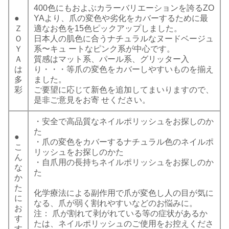
400色にもおよぶカラーバリエーションを誇るZO
●
YAより、爪の変色や劣化をカバーするために最
Ｚ
適なお色を15色ピックアップしました。
Ｏ
日本人の肌色に合うナチュラルなヌードベージュ
Ｙ
系〜キュ ートなピンク系が中心です。
Ａ
質感はマット系、パール系、グリッター入
は
り・・・等爪の変色をカバーしやすいものを揃え
多
ました。
彩
ご要望に応じて新色を追加してまいりますので、
是非ご意見をお寄 せください。
・安全で高品質なネイルポリッシュをお探しのか
た
●
・爪の変色をカバーするナチュラル色のネイルポ
こ
リッシュをお探しのかた
ん
・自爪用の長持ちネイルポリッシュをお探しのか
な
た
か
た
化学療法による副作用で爪が変色し人の目が気に
に
なる、爪が弱く割れやすいなどのお悩みに。
お
注： 爪が割れて剥がれている等の症状があるか
す
たは、ネイルポリッシュのご使用をお控えくださ
す