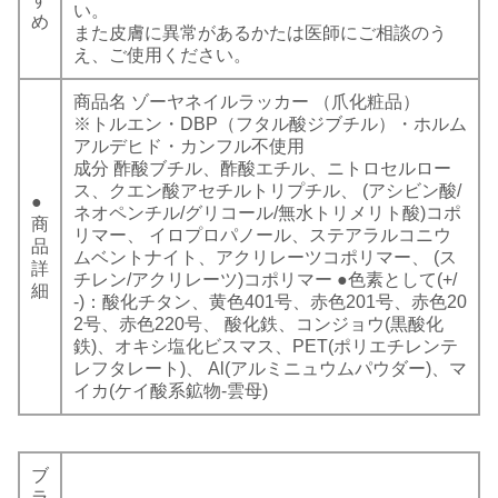
い。
め
また皮膚に異常があるかたは医師にご相談のう
え、ご使用ください。
商品名 ゾーヤネイルラッカー （爪化粧品）
※トルエン・DBP（フタル酸ジブチル）・ホルム
アルデヒド・カンフル不使用
成分 酢酸ブチル、酢酸エチル、ニトロセルロー
ス、クエン酸アセチルトリプチル、 (アシビン酸/
●
ネオペンチル/グリコール/無水トリメリト酸)コポ
商
リマー、 イロプロパノール、ステアラルコニウ
品
ムベントナイト、アクリレーツコポリマー、 (ス
詳
チレン/アクリレーツ)コポリマー ●色素として(+/
細
-)：酸化チタン、黄色401号、赤色201号、赤色20
2号、赤色220号、 酸化鉄、コンジョウ(黒酸化
鉄)、オキシ塩化ビスマス、PET(ポリエチレンテ
レフタレート)、 Al(アルミニュウムパウダー)、マ
イカ(ケイ酸系鉱物-雲母)
ブ
ラ