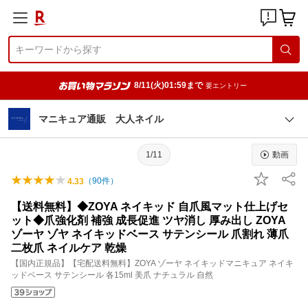
8/11(火)01:59まで
要エントリー
マニキュア通販 大人ネイル
1/11
動画
（
90
件）
4.33
【送料無料】◆ZOYA ネイキッド 自爪風マット仕上げセ
ット◆爪強化剤 補強 成長促進 ツヤ消し 厚み出し ZOYA
ゾーヤ ゾヤ ネイキッドベース サテンシール 爪割れ 薄爪
二枚爪 ネイルケア 乾燥
【国内正規品】【宅配送料無料】ZOYA ゾーヤ ネイキッドマニキュア ネイキ
ッドベース サテンシール 各15ml 美爪 ナチュラル 自然