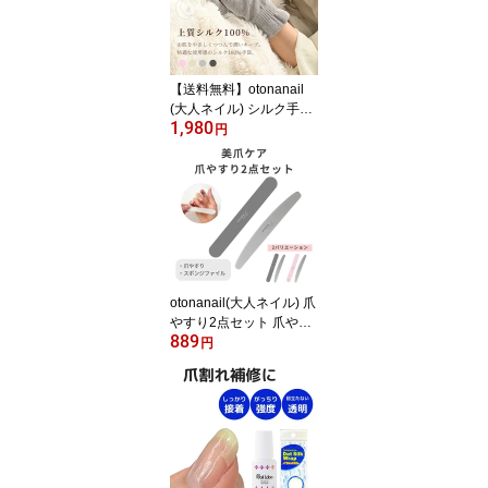
【送料無料】otonanail
(大人ネイル) シルク手袋
1,980
ネイルケア グローブ ハ
円
ンドケア ナイト手袋 UV
ケア 日焼け防止 シルク1
00% おやすみ手袋 スマ
ホ操作可能 国産 手荒れ
乾燥 冷え性 防寒 おしゃ
れ かわいい 【UV】【乾
燥】【保湿】【うるお
い】
otonanail(大人ネイル) 爪
やすり2点セット 爪やす
889
り スポンジ ファイル nai
円
l file 美爪 ネイル用品 ネ
イルケア おすすめ 二枚
爪 予防【爪補修】【フッ
トケア】