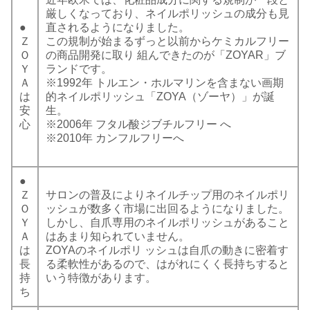
厳しくなっており、ネイルポリッシュの成分も見
●
直されるようになりました。
Ｚ
この規制が始まるずっと以前からケミカルフリー
Ｏ
の商品開発に取り 組んできたのが「ZOYAR」ブ
Ｙ
ランドです。
Ａ
※1992年 トルエン・ホルマリンを含まない画期
は
的ネイルポリッシュ「ZOYA（ゾーヤ）」が誕
安
生。
心
※2006年 フタル酸ジブチルフリー へ
※2010年 カンフルフリーへ
●
Ｚ
サロンの普及によりネイルチップ用のネイルポリ
Ｏ
ッシュが数多く市場に出回るようになりました。
Ｙ
しかし、自爪専用のネイルポリッシュがあること
Ａ
はあまり知られていません。
は
ZOYAのネイルポリ ッシュは自爪の動きに密着す
長
る柔軟性があるので、はがれにくく長持ちすると
持
いう特徴があります。
ち