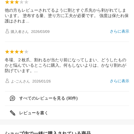
他の方もレビューされてるように割とすぐ爪先から剥がれてしま
います。 塗布する量、塗り方に工夫が必要です。 強度は保たれ保
護はされ
ま
さらに表示
購入者
さん
2026/03/09
冬場、２枚爪、割れるが当たり前になってしまい、どうしたもの
かと悩んでいるところに購入。何もしないよりは、かなり割れが
防げています
。
さらに表示
よ-ごん
さん
2026/01/26
すべてのレビューを見る (
件)
90
レビューを書く
ショップ内で一緒に購入されている商品