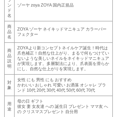
ン
ゾーヤ zoya ZOYA 国内正規品
ド
名
商
ZOYA ゾーヤ ネイキッドマニキュア カラーパー
品
フェクター
名
ZOYAより新コンセプトネイルケア誕生！時代は
商
爪色補正！自然な仕上がり、まるで何もつけてい
品
ないような美しいネイルをネイキッドマニキュア
説
が実現します。多層製法により、爪表面を滑らか
明
にし、自然な仕上がりを実現します。
女性 にも 男性 にも おすすめ
対
かわいい おしゃれ 可愛い お洒落 オシャレ ブラ
象
ンド 10代 20代 30代 40代 50代 60代 70代
母の日 ギフト
用
彼女 妻 女友達 への 誕生日 プレゼント ママ友 へ
途
の クリスマスプレゼント 自分用