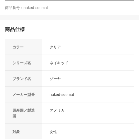
商品番号：naked-set-mat
商品仕様
カラー
クリア
シリーズ名
ネイキッド
ブランド名
ゾーヤ
メーカー型番
naked-set-mat
原産国／製造
アメリカ
国
対象
女性