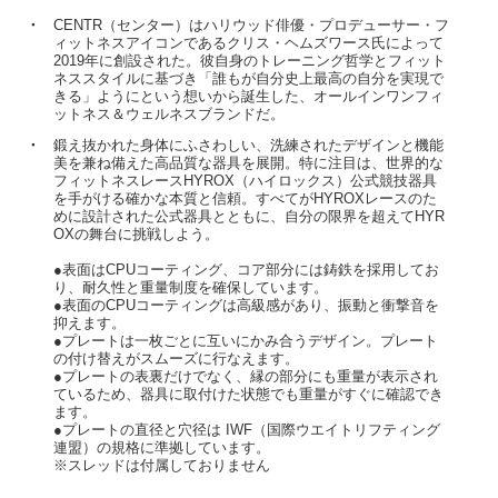
・
CENTR（センター）はハリウッド俳優・プロデューサー・フ
ィットネスアイコンであるクリス・ヘムズワース氏によって
2019年に創設された。彼自身のトレーニング哲学とフィット
ネススタイルに基づき「誰もが自分史上最高の自分を実現で
きる」ようにという想いから誕生した、オールインワンフィ
ットネス＆ウェルネスブランドだ。
・
鍛え抜かれた身体にふさわしい、洗練されたデザインと機能
美を兼ね備えた高品質な器具を展開。特に注目は、世界的な
フィットネスレースHYROX（ハイロックス）公式競技器具
を手がける確かな本質と信頼。すべてがHYROXレースのた
めに設計された公式器具とともに、自分の限界を超えてHYR
OXの舞台に挑戦しよう。
●表面はCPUコーティング、コア部分には鋳鉄を採用してお
り、耐久性と重量制度を確保しています。
●表面のCPUコーティングは高級感があり、振動と衝撃音を
抑えます。
●プレートは一枚ごとに互いにかみ合うデザイン。プレート
の付け替えがスムーズに行なえます。
●プレートの表裏だけでなく、縁の部分にも重量が表示され
ているため、器具に取付けた状態でも重量がすぐに確認でき
ます。
●プレートの直径と穴径は IWF（国際ウエイトリフティング
連盟）の規格に準拠しています。
※スレッドは付属しておりません