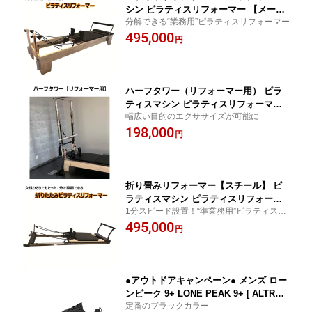
シン ピラティスリフォーマー 【メーカ
分解できる“業務用”ピラティスリフォーマー
ー直送・送料別途見積】[alpsアルプス]
495,000
トレーニングマシン 呼吸 インナーマッ
円
スル ヨガ ホームフィットネス 器具 自
宅
ハーフタワー（リフォーマー用） ピラ
ティスマシン ピラティスリフォーマー
幅広い目的のエクササイズが可能に
【メーカー直送・送料別途見積】[alps
198,000
アルプス] トレーニングマシン 呼吸 イ
円
ンナーマッスル ヨガ ザオバ ホームフィ
ットネス 器具 自宅
折り畳みリフォーマー【スチール】 ピ
ラティスマシン ピラティスリフォーマ
1分スピード設置！“準業務用”ピラティスリ
ー 【メーカー直送・送料別途見積】[alp
フォーマー
495,000
sアルプス] トレーニングマシン 呼吸 イ
円
ンナーマッスル ヨガ ホームフィットネ
ス 器具 自宅
●アウトドアキャンペーン● メンズ ロー
ンピーク 9+ LONE PEAK 9+ [ ALTRA
定番のブラックカラー
アルトラ ] トレイルランニングシューズ