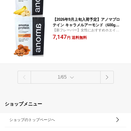
使用
【2026年9月上旬入荷予定】アノマプロ
テイン キャラメルアーモンド（600g）
【新フレーバー】女性におすすめホエイ、
[ANOMA] えんどう豆ピープロテイン ヴ
カゼイン、ソイに次ぐ第4のプロテイン
7,147
ィーガン ベジタリアン ロイシン グルテ
送料無料
円
ンフリー 人工甘味料不使用
1/65
ショップメニュー
ショップのトップページへ