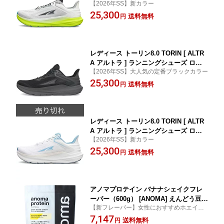
【2026年SS】新カラー
マラソン ロング走 トレイルラン トレラ
25,300
ン ランナー ロード ジョギング スタン
送料無料
円
ダード
レディース トーリン8.0 TORIN [ ALTR
A アルトラ ] ランニングシューズ ロー
【2026年SS】大人気の定番ブラックカラー
ド トレイル ウルトラマラソン ランニン
25,300
グ ロング トレラン 登山
送料無料
円
レディース トーリン8.0 TORIN [ ALTR
A アルトラ ] ランニングシューズ ロー
【2026年SS】新カラー
ド トレイル ウルトラマラソン ランニン
25,300
グ ロング トレラン 登山
送料無料
円
アノマプロテイン バナナシェイクフレ
ーバー（600g） [ANOMA] えんどう豆ピ
【新フレーバー】女性におすすめホエイ、
ープロテイン ヴィーガン ベジタリアン
カゼイン、ソイに次ぐ第4のプロテイン
7,147
ロイシン グルテンフリー 人工甘味料不
送料無料
円