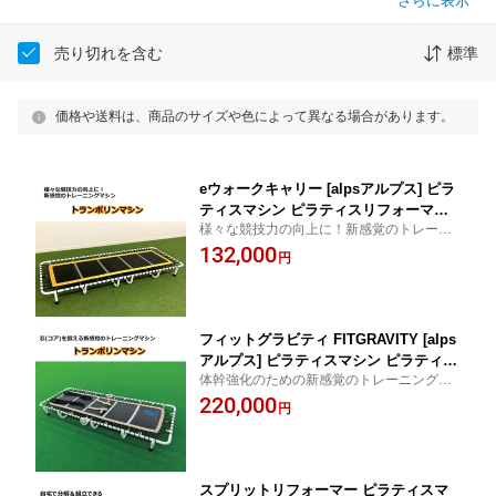
さらに表示
売り切れを含む
標準
価格や送料は、商品のサイズや色によって異なる場合があります。
eウォークキャリー [alpsアルプス] ピラ
ティスマシン ピラティスリフォーマー
様々な競技力の向上に！新感覚のトレーニ
トランポリン 【メーカー直送・送料別
ングマシン
132,000
途見積】トレーニングマシン 呼吸 イン
円
ナーマッスル ヨガ ホームフィットネス
筋トレ 器具 自宅
フィットグラビティ FITGRAVITY [alps
アルプス] ピラティスマシン ピラティス
体幹強化のための新感覚のトレーニングマ
リフォーマー トランポリン 【メーカー
シン
220,000
直送・送料別途見積】トレーニングマシ
円
ン 呼吸 インナーマッスル ホームフィッ
トネス ヨガ 筋トレ 器具 自宅
スプリットリフォーマー ピラティスマ