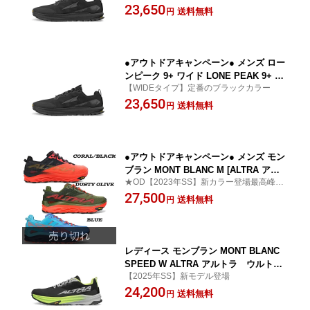
23,650
トレラン ハイキング ハイカー 登山 ア
送料無料
円
ウトドア
●アウトドアキャンペーン● メンズ ロー
ンピーク 9+ ワイド LONE PEAK 9+ WI
【WIDEタイプ】定番のブラックカラー
DE [ ALTRA アルトラ ] トレイルランニ
23,650
ングシューズ トレラン ハイキング ハイ
送料無料
円
カー 登山 アウトドア
●アウトドアキャンペーン● メンズ モン
ブラン MONT BLANC M [ALTRA アル
★OD【2023年SS】新カラー登場最高峰の
トラ] トレイルランニングシューズ 返
山からインスピレーションを受けた究極の
27,500
品・交換不可 セール商品
送料無料
円
トレイルシューズ
レディース モンブラン MONT BLANC
SPEED W ALTRA アルトラ ウルトラ
【2025年SS】新モデル登場
トレイルレース トレイルランニングシ
24,200
ューズ トレラン 軽量 ハイクッション※
送料無料
円
返品・交換不可セール商品