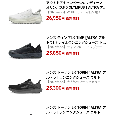
アウトドアキャンペーン● レディース
オリンパス6.0 OLYMPUS [ ALTRA アル
【2026年SS】WHITEカラーが新登場！
トラ ] トレイルランニングシューズ ト
26,950
レラン 長距離 長時間 ロングトレイル
送料無料
円
マウンテンランナー 登山 ハイキング ハ
イカー 山岳 安定 フィット
メンズ ティンプ6.0 TIMP [ALTRA アル
トラ] トレイルランニングシューズ トレ
【2026年SS】ティンプ6.0にアップデー
ラン 林道 ロード クッション フィット
ト。全てが高次元なトレイルシューズ
25,850
快適 長距離 強いグリップ ハイキング
送料無料
円
ハイカー
メンズ トーリン 8.0 TORIN [ ALTRA ア
ルトラ ] ランニングシューズ ウルトラ
【2026年SS】大人気のブラックカラー
マラソン ロング走 トレイルラン トレラ
25,300
ン ランナー ロード ジョギング スタン
送料無料
円
ダード
メンズ トーリン 8.0 TORIN [ ALTRA ア
ルトラ ] ランニングシューズ ウルトラ