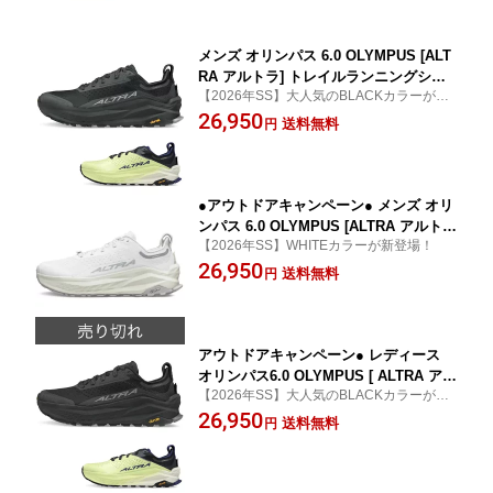
メンズ オリンパス 6.0 OLYMPUS [ALT
RA アルトラ] トレイルランニングシュ
【2026年SS】大人気のBLACKカラーが再
ーズ トレラン 長距離 長時間 ロングト
入荷
26,950
レイル マウンテンランナー 登山 ハイキ
送料無料
円
ング ハイカー 山岳 安定 フィット
●アウトドアキャンペーン● メンズ オリ
ンパス 6.0 OLYMPUS [ALTRA アルト
【2026年SS】WHITEカラーが新登場！
ラ] トレイルランニングシューズ トレラ
26,950
ン 長距離 長時間 ロングトレイル マウ
送料無料
円
ンテンランナー 登山 ハイキング ハイカ
ー 山岳 安定 フィット
アウトドアキャンペーン● レディース
オリンパス6.0 OLYMPUS [ ALTRA アル
【2026年SS】大人気のBLACKカラーが再
トラ ] トレイルランニングシューズ ト
入荷
26,950
レラン 長距離 長時間 ロングトレイル
送料無料
円
マウンテンランナー 登山 ハイキング ハ
イカー 山岳 安定 フィット