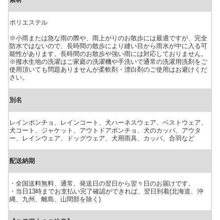
ポリエステル
※小雨または急な雨の際や、雨上がりのお散歩には最適ですが、完全
防水ではないので、長時間の散歩により縫い目から雨水が中に入る可
能性があります。長時間のお散歩や強い雨には対応しておりません。
※撥水生地の洗濯はご家庭の洗濯機や手洗いで通常の洗濯用洗剤をご
使用頂いても問題ありませんが柔軟剤・漂白剤のご使用はお避けくだ
さい。
別名
レインポンチョ、レインコート、犬ハーネスウェア、ベストウェア、
犬コート、ジャケット、アウトドアポンチョ、犬のカッパ、アウタ
ー、レインウェア、ドッグウェア、犬用雨具、カッパ、合羽など
配送納期
・全国送料無料、通常、発送日の翌日から翌々日のお届けです。
・当日13時までお支払い完了確認ができれば、翌日到着(北海道、沖
縄、九州、離島、山間部を除く)