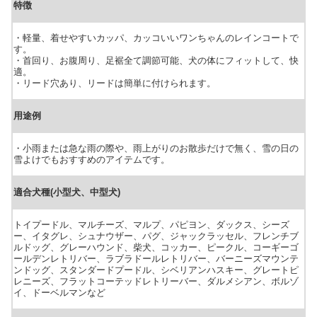
特徴
・軽量、着せやすいカッパ、カッコいいワンちゃんのレインコートで
す。
・首回り、お腹周り、足裾全て調節可能、犬の体にフィットして、快
適。
・リード穴あり、リードは簡単に付けられます。
用途例
・小雨または急な雨の際や、雨上がりのお散歩だけで無く、雪の日の
雪よけでもおすすめのアイテムです。
適合犬種(小型犬、中型犬)
トイプードル、マルチーズ、マルプ、パピヨン、ダックス、シーズ
ー、イタグレ、シュナウザー、パグ、ジャックラッセル、フレンチブ
ルドッグ、グレーハウンド、柴犬、コッカー、ピークル、コーギーゴ
ールデンレトリバー、ラブラドールレトリバー、バーニーズマウンテ
ンドッグ、スタンダードプードル、シベリアンハスキー、グレートピ
レニーズ、フラットコーテッドレトリーバー、ダルメシアン、ボルゾ
イ、ドーベルマンなど