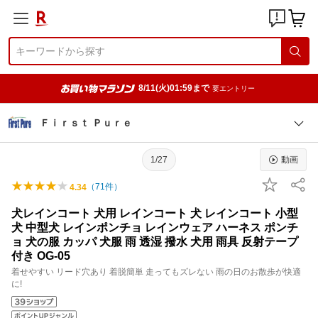
8/11(火)01:59まで
要エントリー
Ｆｉｒｓｔ Ｐｕｒｅ
1/27
動画
（
71
件）
4.34
犬レインコート 犬用 レインコート 犬 レインコート 小型
犬 中型犬 レインポンチョ レインウェア ハーネス ポンチ
ョ 犬の服 カッパ 犬服 雨 透湿 撥水 犬用 雨具 反射テープ
付き OG-05
着せやすい リード穴あり 着脱簡単 走ってもズレない 雨の日のお散歩が快適
に!