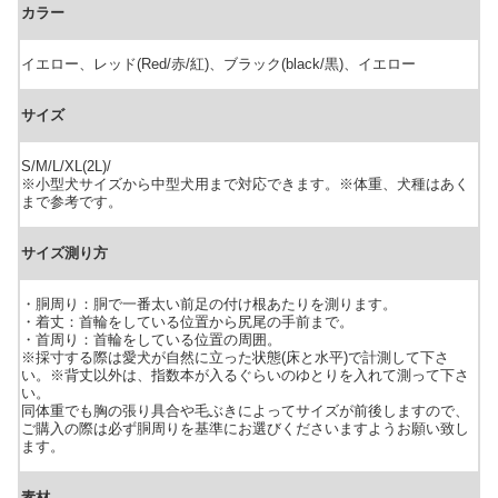
カラー
イエロー、レッド(Red/赤/紅)、ブラック(black/黒)、イエロー
サイズ
S/M/L/XL(2L)/
※小型犬サイズから中型犬用まで対応できます。※体重、犬種はあく
まで参考です。
サイズ測り方
・胴周り：胴で一番太い前足の付け根あたりを測ります。
・着丈：首輪をしている位置から尻尾の手前まで。
・首周り：首輪をしている位置の周囲。
※採寸する際は愛犬が自然に立った状態(床と水平)で計測して下さ
い。※背丈以外は、指数本が入るぐらいのゆとりを入れて測って下さ
い。
同体重でも胸の張り具合や毛ぶきによってサイズが前後しますので、
ご購入の際は必ず胴周りを基準にお選びくださいますようお願い致し
ます。
素材