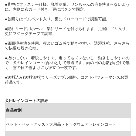
●背中にファスナー仕様、脱着簡単。ワンちゃんの毛を挟まらないよう
に、内側に布ガード付き、更にボタンで固定。
●首回りはゴムバンド入り、更にドローコードで調整可能。
●隠れリード用ホール、楽にリードを付けられます。足裾にゴム入り、
更にマジックテープで調節。
●四面弾生地を使用、程よいゴム感で動きやすい、透湿速乾、さらさら
で快適な履き心地。
●抜けにくい、着脱しやすく、走ってもズレないし、動きもしやすいの
で、犬のレインコート(合羽)として最適です。雨の日のお散歩だけで無
く、雪の日の雪よけにも役立つ一枚です。
●送料込み(送料無料)でリーズナブル価格、コストパフォーマンスお買
得品です。
犬用レインコートの詳細
商品種別
ペット・ペットグッズ＞犬用品＞ドッグウェア＞レインコート