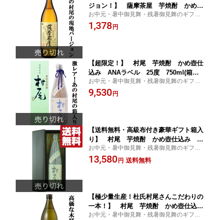
ジョン！】 薩摩茶屋 芋焼酎 かめ壺
お中元・暑中御見舞・残暑御見舞のギフト
仕込み 25度 900ml
受付中！
1,378
円
【超限定！】 村尾 芋焼酎 かめ壺仕
込み ANAラベル 25度 750ml(箱付
お中元・暑中御見舞・残暑御見舞のギフト
き)
受付中！
9,530
円
【送料無料・高級布付き豪華ギフト箱入
り】 村尾 芋焼酎 かめ壺仕込み 25
お中元・暑中御見舞・残暑御見舞のギフト
度 1800ml(北海道・沖縄は送料+990
受付中！
13,580
円)
送料無料
円
【極少量生産！杜氏村尾さんこだわりの
一本！】 村尾 芋焼酎 かめ壺仕込
お中元・暑中御見舞・残暑御見舞のギフト
み 25度 900ml(五合瓶)