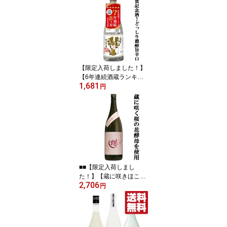
25度 1800ml(s)(a)
【限定入荷しました！】
【6年連続酒蔵ランキン
1,681
グ五つ星記念！どっしり
円
とした濃醇な旨辛口！】
蓬莱 蔵元の隠し酒
プレミアム 吟醸原酒
720ml
■■【限定入荷しまし
た！】【蔵に咲きほこる
2,706
さくらの花びらから採取
円
した「櫻さくら酵母」を
使用！】 櫻の郷 櫻
月 さくらづき 芋焼
酎 25度 1800ml