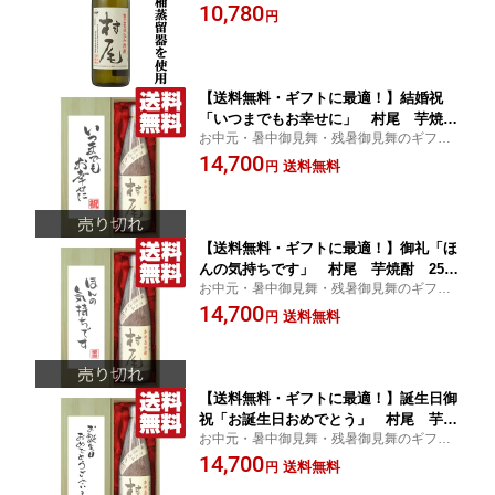
受付中！
10,780
円
【送料無料・ギフトに最適！】結婚祝
「いつまでもお幸せに」 村尾 芋焼
お中元・暑中御見舞・残暑御見舞のギフト
酎 25度 1800ml「豪華桐箱入り」(北
受付中！
14,700
海道・沖縄は送料+990円)
送料無料
円
【送料無料・ギフトに最適！】御礼「ほ
んの気持ちです」 村尾 芋焼酎 25
お中元・暑中御見舞・残暑御見舞のギフト
度 1800ml「豪華桐箱入り」(北海道・
受付中！
14,700
沖縄は送料+990円)
送料無料
円
【送料無料・ギフトに最適！】誕生日御
祝「お誕生日おめでとう」 村尾 芋焼
お中元・暑中御見舞・残暑御見舞のギフト
酎 25度 1800ml「豪華桐箱入り」(北
受付中！
14,700
海道・沖縄は送料+990円)
送料無料
円