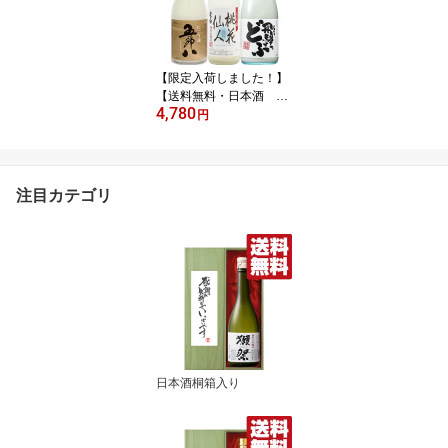
【限定入荷しました！】
【送料無料・日本酒 飲
4,780
み比べセット】菊水の五
円
郎八入り！甘口＆サラリ
辛口のにごり酒 720ml
×3本セット(北海道・沖
縄は送料+990円)
注目カテゴリ
日本酒桐箱入り