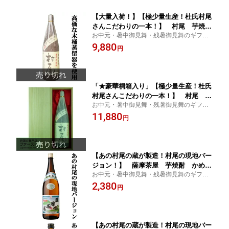
【大量入荷！】【極少量生産！杜氏村尾
さんこだわりの一本！】 村尾 芋焼
お中元・暑中御見舞・残暑御見舞のギフト
酎 かめ壺仕込み 25度 1800ml
受付中！
9,880
円
「★豪華桐箱入り」【極少量生産！杜氏
村尾さんこだわりの一本！】 村尾 芋
お中元・暑中御見舞・残暑御見舞のギフト
焼酎 かめ壺仕込み 25度 1800ml
受付中！
11,880
円
【あの村尾の蔵が製造！村尾の現地バー
ジョン！】 薩摩茶屋 芋焼酎 かめ壺
お中元・暑中御見舞・残暑御見舞のギフト
仕込み 25度 1800ml
受付中！
2,380
円
【あの村尾の蔵が製造！村尾の現地バー