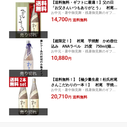
【送料無料・ギフトに最適！】父の日
「お父さんいつもありがとう」 村尾
お中元・暑中御見舞・残暑御見舞のギフト
芋焼酎 25度 1800ml「豪華桐箱入
受付中！
14,700
り」(北海道・沖縄は送料+990円)
送料無料
円
【超限定！】 村尾 芋焼酎 かめ壺仕
込み ANAラベル 25度 750ml(箱な
お中元・暑中御見舞・残暑御見舞のギフト
し)
受付中！
10,880
円
【送料無料！】【極少量生産！杜氏村尾
さんこだわりの一本！】 村尾 芋焼
お中元・暑中御見舞・残暑御見舞のギフト
酎 かめ壺仕込み 25度 1800ml×2本
受付中！
20,710
セット(北海道・沖縄は送料+990円)
送料無料
円