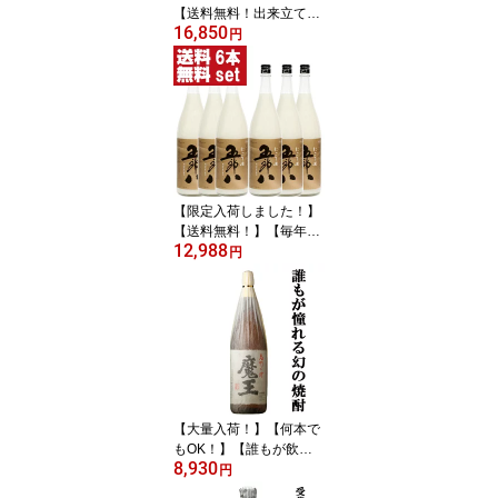
【送料無料！出来立ての
16,850
フレッシュなお酒！】菊
円
水 しぼりたて 生原
酒 1800ml×6本(北海
道・沖縄は送料+990円)
【限定入荷しました！】
【送料無料！】【毎年注
12,988
文殺到！大人気！秋冬季
円
限定！】菊水 五郎八
にごり酒 1800ml×6本
セット(北海道・沖縄は送
料+990円)
【大量入荷！】【何本で
もOK！】【誰もが飲ん
8,930
でみたい大人気芋焼
円
酎！】 魔王 芋焼酎