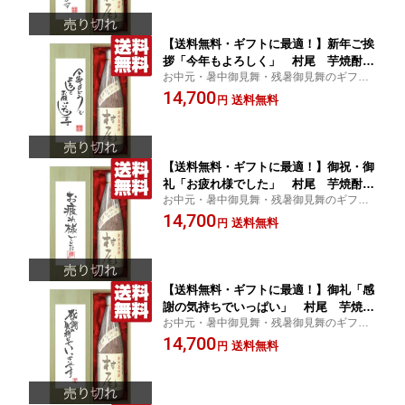
【送料無料・ギフトに最適！】新年ご挨
拶「今年もよろしく」 村尾 芋焼酎
お中元・暑中御見舞・残暑御見舞のギフト
25度 1800ml「豪華桐箱入り」(北海
受付中！
14,700
道・沖縄は送料+990円)
送料無料
円
【送料無料・ギフトに最適！】御祝・御
礼「お疲れ様でした」 村尾 芋焼酎
お中元・暑中御見舞・残暑御見舞のギフト
25度 1800ml「豪華桐箱入り」(北海
受付中！
14,700
道・沖縄は送料+990円)
送料無料
円
【送料無料・ギフトに最適！】御礼「感
謝の気持ちでいっぱい」 村尾 芋焼
お中元・暑中御見舞・残暑御見舞のギフト
酎 25度 1800ml「豪華桐箱入り」(北
受付中！
14,700
海道・沖縄は送料+990円)
送料無料
円