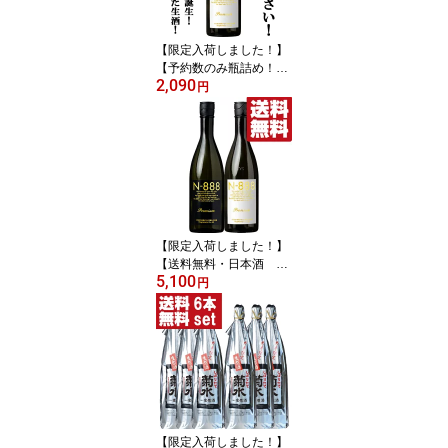
【限定入荷しました！】
【予約数のみ瓶詰め！先
2,090
行発売で爆発的に売れた
円
生酒！】 N-888 プレ
ミアム 生原酒 純米大
吟醸 720ml(クール便配
送推奨)
【限定入荷しました！】
【送料無料・日本酒 飲
5,100
み比べセット】 バカ売
円
れN-888の生酒入り！
720ml×2本(北海道・沖縄
は送料+990円)(クール便
推奨)
【限定入荷しました！】