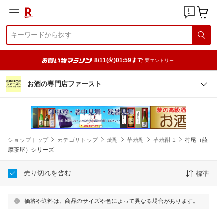
8/11(火)01:59まで
要エントリー
お酒の専門店ファースト
ショップトップ
カテゴリトップ
焼酎
芋焼酎
芋焼酎-1
村尾（薩
摩茶屋）シリーズ
売り切れを含む
標準
価格や送料は、商品のサイズや色によって異なる場合があります。