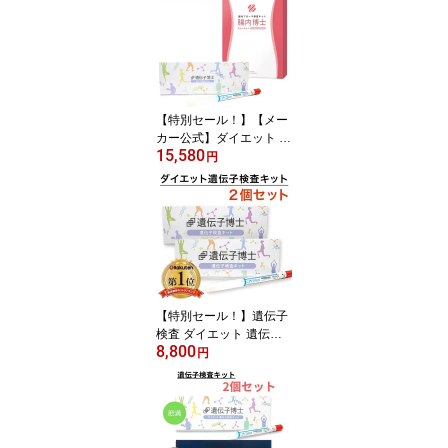
【特別セール！】【メー
カー公式】ダイエット 遺
15,580
伝子検査キット「遺伝子
円
博士」＋腸内フローラ検
査キット「腸内博士」セ
ット 遺伝子検査 遺伝子
エクオール検査キット 腸
内フローラ エクオール
【特別セール！】遺伝子
検査 ダイエット 遺伝子
8,800
検査キット『遺伝子博
円
士』 2個セット 肥満遺
伝子検査キット