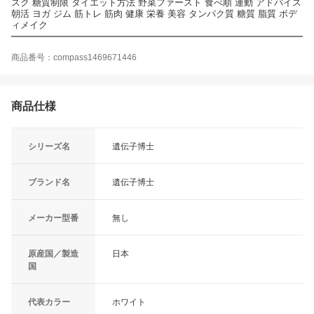
スク 糖質制限 ダイエット方法 野菜ファースト 食べ順 運動 アドバイス
朝活 ヨガ ジム 筋トレ 筋肉 健康 栄養 美容 タンパク質 糖質 脂質 ボデ
ィメイク
商品番号：compass1469671446
商品仕様
シリーズ名
遺伝子博士
ブランド名
遺伝子博士
メーカー型番
無し
原産国／製造
日本
国
代表カラー
ホワイト