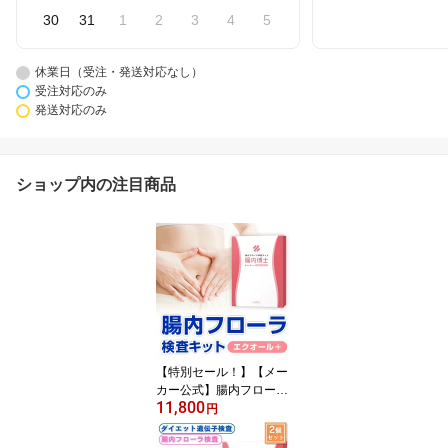
30
31
1
2
3
4
5
休業日（受注・発送対応なし）
受注対応のみ
発送対応のみ
ショップ内の注目商品
【特別セール！】【メー
カー公式】腸内フローラ
11,800
検査キット 「腸内博士」
円
エクオール検査 腸内細菌
腸内環境 腸活 便検査