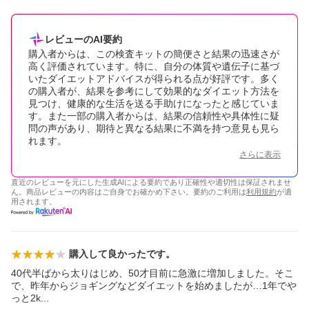
レビューのAI要約
購入者からは、この検査キットの簡便さと結果の迅速さが
高く評価されています。特に、自分の体質や遺伝子に基づ
いたダイエットアドバイスが得られる点が好評です。多く
の購入者が、結果を参考にして効果的なダイエット方法を
見つけ、健康的な生活を送る手助けになったと感じていま
す。また一部の購入者からは、結果の信頼性や具体性に疑
問の声があり、期待と異なる結果に不満を持つ意見も見ら
れます。
さらに表示
直近のレビューを元にした生成AIによる要約であり正確性や適切性は保証されませ
ん。商品レビューの内容はご自身でお確かめ下さい。要約のご利用は
利用規約
が適
用されます。
購入して良かったです。
40代半ばから太りはじめ、50才目前に急激に増加しました。そこ
で、昨年からジョギングなどダイエットを始めましたが…1年でや
っと2
k