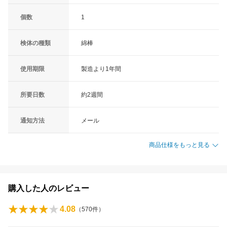
個数
1
検体の種類
綿棒
使用期限
製造より1年間
所要日数
約2週間
通知方法
メール
商品仕様をもっと見る
購入した人のレビュー
4.08
（
570
件）