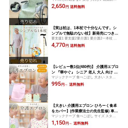
加工 車いすにも車のシートにも使える！ 家
2,650
ム付 4ヶ所ヒモ付き スナップボタン 滑
送料無料
円
庭用乾燥機対応！ 表面は肌ざわり柔らかな
り止め加工 電気毛布OK 抗菌防臭 洗え
パイル生地 敬老の日 贈り物 プレゼント
る やわらか タオル地 ペット ベビー 赤
ちゃん 車イス いす 敷きパッド
【実は杖は、1本杖で十分なんです。シ
ンプルで無駄のない杖】新発売につき利
要支援1 要支援2要介護1 要介護2一本杖 ス
益なしでSALE中です。 杖 伸縮 シニア
ティック 杖 つえ高齢者 老人 障害者 杖介護
4,770
1本杖 片手杖 介護 シンプル 軽量 おしゃ
送料無料
円
送料無料
れ 病院 入院 施設 送料無料
【レビュー数1位(480件)】 介護用エプロ
ン 『華やぐ』 シニア 老人 大人 向け 食
マジックテープ 食べこぼし 大きい スタイ
事用 介助エプロン 食事受け ビブ リハ
老人 障がい者 食事エプロン カトラリー 安
995
ビリ 嚥下 ポケット付き 防水 撥水 乾燥
送料無料
円
～
心 大人用 介護エプロン メンズ 子供 老人ホ
機 介護 エプロン ケープ 前掛け 自助食
ーム 施設 よだれかけ 便利グッズ 健康 ギフ
器 おしゃれ 高齢者 小中高生 介護用品
ト 敬老の日
プレゼント 送料無料 母の日
【大きい 介護用エプロン ひろーく食卓
をカバー】(作業療法士の先生監修) 車い
マジックテープ 食べこぼし サイズ スタイ
す ベッド 仙骨座りでもOK 老人 大人 食
障がい者 食事エプロン カトラリー 安心 大
1,150
事用 介助 食事受け ビブ リハビリ 嚥下
送料無料
円
～
人用 おしゃれ メンズ 子供 老人ホーム シニ
防水 撥水 安心 介護 健康 エプロン ケー