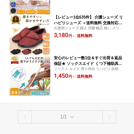
ア 施設 よだれかけ 便利グッズ ギフト 母の
プ 前掛け 高齢者 小中高生 病院 S M L
日 敬老の日
フリー ワイド 送料無料
【レビュー1位635件】 介護シューズ リ
ハビリシューズ ＜送料無料 交換対応OK
介護用シューズ 婦人 浮腫 幅広 軽い スリッ
＞ シニア ケア シューズ コンフォート
ポン 室内履き 転倒防止 外履き 介護靴 老人
3,180
シューズ むくみ 4E 軽量 外反母趾 ゆっ
送料無料
円
～
障害 女性 施設 スニーカー 介護 リハビリ靴
たり 履きやすい 甲高 面ファスナー お
マジックテープ 室内用 入院 かかと 踵 靴 夏
しゃれ 転倒 防止 予防 防滑 ルームシュ
23.0
ーズ レディース 病院 室内 室外 母の日
安心のレビュー数1位＆すぐ出荷＆返品
保証★ ソックスエイド くつ下補助具
ソックス エイド 滑り停め リハビリ 自助具
「すっとソックス」（介護福祉士ご推
人工股関節 変形 股関節 股関節症 パーキン
1,450
薦）★使い方説明書付き★ ソックスス
送料無料
円
～
ソン 大腿骨骨折 靴下 妊娠 靴下履き補助具
ライダー 靴下エイド 介護 妊婦 高齢者
腰痛 膝痛 母の日 敬老の日 便利グッズ
シニア 補助具 腰椎圧迫骨折 かがんで靴
下を履けない人用サポート Sock Aid 送
料無料
1/1