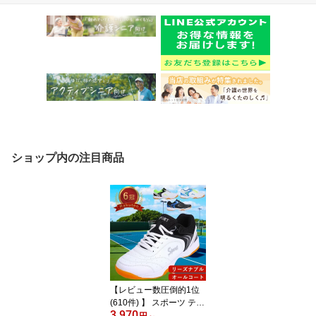
ショップ内の注目商品
【レビュー数圧倒的1位
(610件) 】 スポーツ テニ
3,970
スシューズ オールコート
円
～