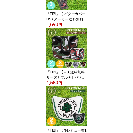
生 病院 S M L フリー ワ
イド 送料無料
「FiBi」【 パターカバー
USAアーミー 送料無料
1,690
】 マレットタイプ ( マグ
円
ネット ) ピンタイプ メン
ズ レディース ユニセッ
クス かわいい おしゃれ
小 パター カバー パター
用 ホルダー ( オデッセイ
) ヘッドカバー ゴルフ
【送料無料】
「FiBi」【☆★送料無料
リーズナブル★】パター
1,580
カバー アーミー マレッ
円
トタイプ (マグネット式)
ネオマレット メンズ レ
ディース かわいい おし
ゃれ 小 パター カバー パ
ター用 ホルダー (オデッ
セイ) ヘッドカバー ゴル
フ
「FiBi」【多レビュー数1