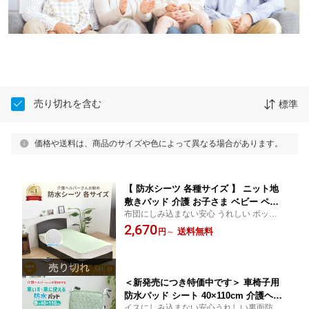
売り切れを含む
標準
価格や送料は、商品のサイズや色によって異なる場合があります。
【 防水シーツ 各種サイズ 】 ニット地
敷きパッド 介護 お子さま ベビー ペッ
布団にしみ込まない安心 うれしい ボックス
ト ワイドタイプ 電気毛布 OK 抗菌 防臭
裏面 防水 シート 加工 家庭用 乾燥機 対応
2,670
洗える おねしょ おねしょシーツ 失禁
送料無料
円
～
ニット 生地 やわらか 犬 猫 チャイルドシー
乾燥機対応 側面防水 シングル ダブル
ト 介護用 乾燥機ok 介護用防水シーツ 介護
セミダブル 部分用 送料無料 敬老の日
防水シーツ
プレゼント 贈り物
＜新発売につき特価中です＞ 車椅子用
防水パッド シート 40×110cm 介護ヘル
イスにしみ込まない安心うれしい裏面防水
パーさんお勧め パイル地 介護用 強化ゴ