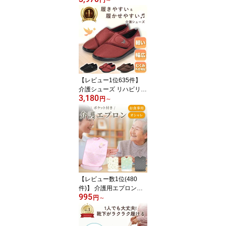
レディース メンズ オム
ニ クレー カーペット オ
ムニクレー 硬式 軟式 屋
外 部活 人気 オールシー
ズン 送料無料 （他のス
ポーツでも バドミントン
シューズ バレーボールシ
ューズ ソフトテニスシュ
【レビュー1位635件】
ーズ
介護シューズ リハビリシ
3,180
ューズ ＜送料無料 交換
円
～
対応OK＞ シニア ケア シ
ューズ コンフォートシュ
ーズ むくみ 4E 軽量 外反
母趾 ゆったり 履きやす
い 甲高 面ファスナー お
しゃれ 転倒 防止 予防 防
滑 ルームシューズ レデ
ィース 病院 室内 室外 母
【レビュー数1位(480
の日
件)】 介護用エプロン
995
『華やぐ』 シニア 老人
円
～
大人 向け 食事用 介助エ
プロン 食事受け ビブ リ
ハビリ 嚥下 ポケット付