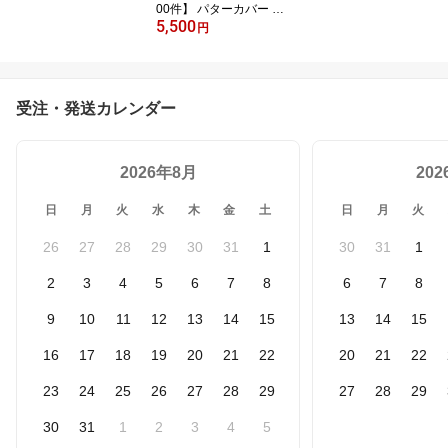
00件】 パターカバー ク
5,500
ローバー マレットタイプ
円
(マグネット) メンズ レデ
ィース ユニセックス か
わいい おしゃれ 小 パタ
ー カバー パター用 (オデ
受注・発送カレンダー
ッセイ) ヘッドカバー ゴ
ルフ
2026年8月
20
日
月
火
水
木
金
土
日
月
火
26
27
28
29
30
31
1
30
31
1
2
3
4
5
6
7
8
6
7
8
9
10
11
12
13
14
15
13
14
15
16
17
18
19
20
21
22
20
21
22
23
24
25
26
27
28
29
27
28
29
30
31
1
2
3
4
5