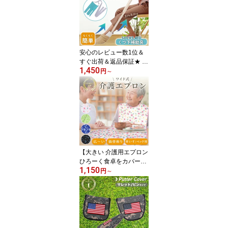
き 防水 撥水 乾燥機 介護
エプロン ケープ 前掛け
自助食器 おしゃれ 高齢
者 小中高生 介護用品 プ
レゼント 送料無料 母の
安心のレビュー数1位＆
日
すぐ出荷＆返品保証★ ソ
1,450
ックスエイド くつ下補助
円
～
具 「すっとソックス」
（介護福祉士ご推薦）★
使い方説明書付き★ ソッ
クススライダー 靴下エイ
ド 介護 妊婦 高齢者 シニ
ア 補助具 腰椎圧迫骨折
かがんで靴下を履けない
人用サポート Sock Aid
【大きい 介護用エプロン
送料無料
ひろーく食卓をカバー】
1,150
(作業療法士の先生監修)
円
～
車いす ベッド 仙骨座り
でもOK 老人 大人 食事用
介助 食事受け ビブ リハ
ビリ 嚥下 防水 撥水 安心
介護 健康 エプロン ケー
プ 前掛け 高齢者 小中高