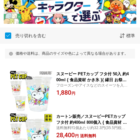
売り切れを含む
標準
価格や送料は、商品のサイズや色によって異なる場合があります。
スヌーピー PETカップ フタ付 50入 約4
00ml { 食品資材 かき氷 }{ 縁日 お祭り
フローズンやアイスなどのスイーツを入れ
イベント プラカップ プラコップ プラス
てもカワイイ♪
1,880
チック カップ コップ かき氷 紙コップ
円
紙カップ 氷カップ SNOOPY PEANUTS
タピオカ }[26D08]
カートン販売／スヌーピーPETカップ
フタ付 約400ml 800個入 { 食品資材 か
送料無料!!1個あたり約32.3円(35.5円税込)x
き氷 }{ 縁日 お祭り イベント プラカッ
800個入=25818円(28400円税込)フローズ
28,400
プ プラコップ プラスチック カップ コ
送料無料
円
ンやアイスなどのスイーツを入れてもカワ