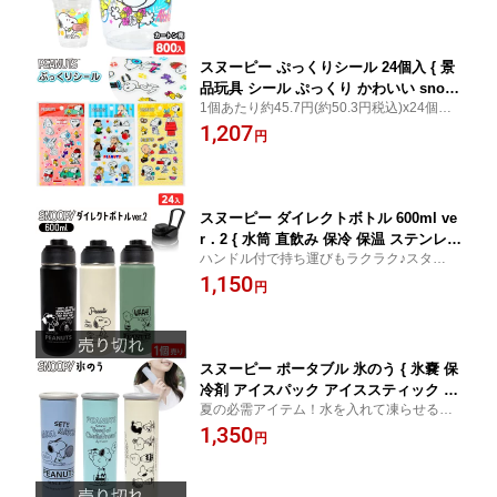
ップ かき氷 紙コップ 紙カップ 氷カッ
イイ♪
プ }[26D08] 送料無料(※沖縄県は送料要)
スヌーピー ぷっくりシール 24個入 { 景
品玩具 シール ぷっくり かわいい snoo
1個あたり約45.7円(約50.3円税込)x24個入=
py 人気 キャラクター }{ 景品 おもちゃ
1097円(1207円税込)ぷっくり厚みがある人
1,207
玩具 子供 会 お祭り くじ引き 縁日 屋台
円
気のシール
お子様ランチ イベント プレゼント 配布
販促 }258[26E23]
スヌーピー ダイレクトボトル 600ml ve
r．2 { 水筒 直飲み 保冷 保温 ステンレス
ハンドル付で持ち運びもラクラク♪スタイリ
ボトル マイボトル 通勤 通学 snoopy ス
ッシュな直飲みボトル
1,150
ヌーピー グッズ peanuts かわいい おし
円
ゃれ シンプル }{ キャラクター 雑貨 プ
レゼント }[26F24]
スヌーピー ポータブル 氷のう { 氷嚢 保
冷剤 アイスパック アイススティック ア
夏の必需アイテム！水を入れて凍らせるだ
イシングパック ひんやり スポーツ 冷温
け！携帯できる保冷氷のう
1,350
冷感 アウトドア 熱中症対策 snoopy ス
円
ヌーピー グッズ }{ キャラクター プレゼ
ント }[26C09]