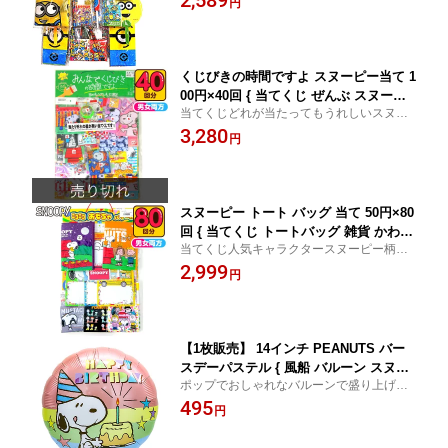
2,589
円
お子様ランチ 夏祭り パーティー イベン
ト }[24H22]
くじびきの時間ですよ スヌーピー当て 1
00円×40回 { 当てくじ ぜんぶ スヌーピ
当てくじどれが当たってもうれしいスヌー
ー グッズ 雑貨 人気 キャラクター 女の
ピーグッズ！
3,280
子 男の子 }{ お祭り まつり 子供会 くじ
円
引き 縁日 あてくじ くじ 景品 }[25K12]
スヌーピー トート バッグ 当て 50円×80
回 { 当てくじ トートバッグ 雑貨 かわい
当てくじ人気キャラクタースヌーピー柄の
い グッズ 人気 キャラクター 男の子 女
おもちゃや雑貨入り
2,999
の子 子供 }{ くじ クジ 当てくじ くじ引
円
き おもちゃ 景品 子供会 縁日 お祭り 問
屋 パーティー イベント }
【1枚販売】 14インチ PEANUTS バー
スデーパステル { 風船 バルーン スヌー
ポップでおしゃれなバルーンで盛り上げる
ピー snoopy かわいい 人気 キャラクタ
空間ディスプレイ
495
ー }{ 風船 バルーン イベント パーティ
円
ー 装飾 飾り デコレーション メッセー
ジ お祝い 誕生日 バースデー SNS映え }