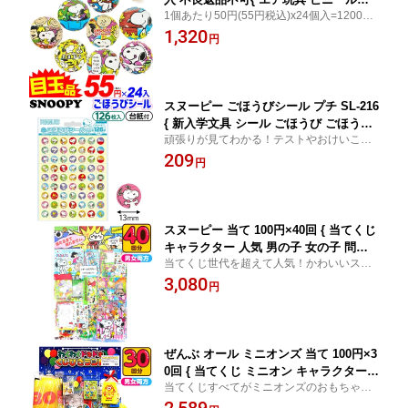
1個あたり50円(55円税込)x24個入=1200円
具 ビニールおもちゃ 腕輪 うでわ 人気
(1320円税込)
1,320
キャラクター }{ 景品 人気 子供 縁日 お
円
祭り 夏祭り 空気 ビニール おもちゃ }[2
5G17]
スヌーピー ごほうびシール プチ SL-216
{ 新入学文具 シール ごほうび ごほうび
頑張りが見てわかる！テストやおけいこ、
シール 保育園 幼稚園 習い事 おけいこ
宿題などのごほうびに
209
こども 子供 }{ 学用品 新入学 入園 入学
円
準備 新学期 文具 文房具 人気 キャラク
ター }
スヌーピー 当て 100円×40回 { 当てくじ
キャラクター 人気 男の子 女の子 問屋 }
当てくじ世代を超えて人気！かわいいスヌ
{ くじ クジ 当てくじ くじ引き おもちゃ
ーピーグッズ当て
3,080
景品 子供会 縁日 お子様ランチ 文房具
円
ビンゴ お祭り 保育園 幼稚園 子供 }
ぜんぶ オール ミニオンズ 当て 100円×3
0回 { 当てくじ ミニオン キャラクター
当てくじすべてがミニオンズのおもちゃや
文具 文房具 }{ 景品 おもちゃ 玩具 子供
雑貨の当てくじ
会 お祭り くじ引き くじ 縁日 屋台 問屋