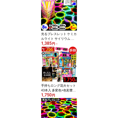
—18時間 ぺンライト 光
るおもちゃ 激安 大容量
業務用 SNS 結婚式 コン
サート ライブ 明るい 防
災 { ドレス当て 推し活 フ
ェス アイドル ヲタ芸 }[r
3]{配送区分N}
光るブレスレット ケミカ
ルライト サイリウム ブ
1,385
レスレット 8色 フェステ
円
～
ィバルブレスレット 光る
おもちゃ 縁日 ハロウィ
ン 光る おもちゃ キッズ
業務用 まとめ買い 大容
量 お祭り 明るい 発光体
ライト { SNS 結婚式フェ
ス 文化祭 大量 }[26C12][r
3]{配送区分N}
手持ちロング花火セット
43本入 多変色×色彩豊×
1,750
燃焼時間が長い 贅沢ボリ
円
ューム！ 花火セット 手
持花火 手持ち花火 手持
ち 花火 セット { 花火 }{
スマホレンズ付きはなび