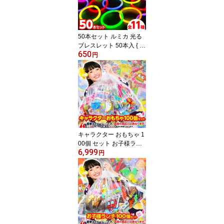
XL }301[26F02][omkAA-
543982omk] 送料無料(※
沖縄・離島発送不可)
50本セット ルミカ 光る
ブレスレット 50本入 { 光
650
るブレスレット サイリウ
円
ム コンサート ケミカル
ライト 光るおもちゃ ペ
ンライト ルミカブレスレ
ット }{ 夏祭り 景品 縁日
光る おもちゃ ルミカラ
イト }[26C12]
キャラクター おもちゃ 1
00個 セット お子様ラン
6,999
チ 景品 詰め合わせ { 景品
円
玩具 縁日 輪投げ 射的 デ
ィズニー }{ 夏祭り 景品
お祭り 屋台 おもちゃ 子
供会 子供 ゲーム 祭り 問
屋 幼稚園 小学生 }[25G3
1] 送料無料(※沖縄県は
送料要)