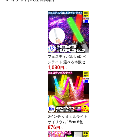
フェスティバル LED ペ
ンライト 選べる本数セッ
1,080
ト 1本・2本・4本・6
円
～
本・100本 15色 カラー
チェンジ メモリー機能付
き { 単4 ライブ コンサー
ト 推し活 応援グッズ }{ L
EDペンライト ペンラ ス
トラップ付き }[26F26]{配
送区分N}
6インチ ケミカルライト
サイリウム 15cm 8色 フ
876
ェスティバルライト 発光
円
～
体ライト 長時間発光 12