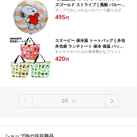
ズゴールド ストライプ { 風船 バルーン
ポップでおしゃれなバルーンで盛り上げる
スヌーピー snoopy かわいい 人気 キャ
空間ディスプレイ
495
ラクター }{ 風船 バルーン イベント パ
円
ーティー 装飾 飾り デコレーション メ
ッセージ お祝い 誕生日 バースデー SN
S映え }[26F27]
スヌーピー 保冷温 トートバッグ { 弁当
弁当袋 ランチトート 保冷 保温 バッグ
キャラクターたちの表情豊かなプリントが
手さげ snoopy }{ キャラクター グッズ
楽しい！
420
かわいい 雑貨 ギフト 誕生日プレゼント
円
プレゼント プチギフト イベント パーテ
ィー }[24J19] {配送区分D}
1/5
ショップ内の注目商品