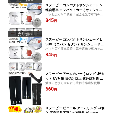
スヌーピー コンパクトサンシェード S
軽自動車 コンパクトカー { サンシェー
パッと広く簡単装着！完全遮光で車内を快
ド 車 折りたたみ アウトドア snoopy ス
適に
845
ヌーピー グッズ peanuts かわいい シン
円
プル おしゃれ }{ カー用品 雑貨 プレゼ
ント }[26C09]
スヌーピー コンパクトサンシェード L
SUV ミニバン セダン { サンシェード 車
パッと広く簡単装着！完全遮光で車内を快
折りたたみ 折り畳み アウトドア snoop
適に
845
y スヌーピー グッズ peanuts かわいい
円
シンプル おしゃれ }{ カー用品 雑貨 プ
レゼント }[26C09]
スヌーピー アームカバー { ロング UVカ
ット UV対策 日焼け防止 紫外線対策 接
触れるとひんやりする接触冷感素材使用。
触冷感 ひんやり 熱中症対策 黒 女性 レ
紫外線カットでUV対策に！
660
ディース snoopy スヌーピー グッズ か
円
わいい おしゃれ シンプル }{ 雑貨 プレ
ゼント }[26C09]
スヌーピー ビニール アームリング 24個
入 不良返品不可{ エア玩具 ビニール玩