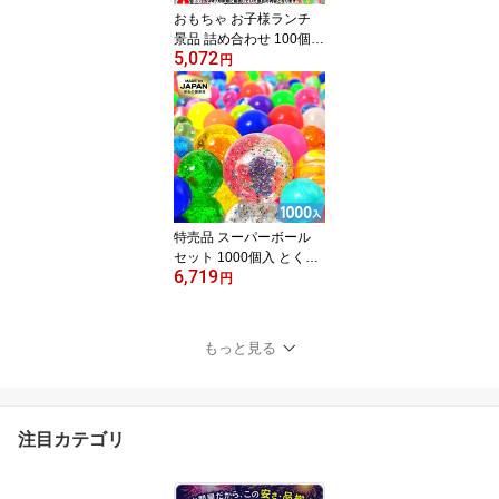
おもちゃ お子様ランチ
景品 詰め合わせ 100個入
5,072
{ 景品玩具 おまけ 販促 }{
円
夏祭り 景品 くじ引き お
もちゃ くじ 男の子 女の
子 プレゼント 子供会 子
供 ビンゴ ゲーム ご褒美
お祭り 縁日 屋台 イベン
ト }[25G31] 送料無料(※
沖縄県は送料要)
特売品 スーパーボール
セット 1000個入 とくと
6,719
くパック { スーパーボー
円
ル すくい スーパーボー
ルすくい すくい 縁日す
くい すくいセット とく
もっと見る
とくスーパーボールセッ
ト 1000個 }{ 夏祭り 縁日
業務用 }[26G02]{配送区
分D}
注目カテゴリ