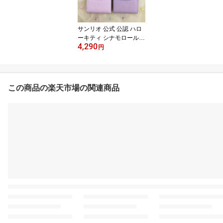
大容量 ギフト 大人かわ
いい おしゃれ メイクポ
ーチ 女性 総柄
サンリオ 公式 公認 ハロ
ーキティ シナモロール
4,290
マイメロディ クロミ シ
円
ナモン マイメロ クロミ
ちゃん キティちゃん キ
ティ がま口 ミニ財布 口
金財布 サンリオキャラク
この商品の楽天市場の関連商品
ター かわいい ラインス
トーン レディース プレ
ゼント 財布 二つ折り 二
つ折り財布 コンパクト