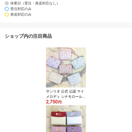
休業日（受注・発送対応なし）
受注対応のみ
発送対応のみ
ショップ内の注目商品
サンリオ 公式 公認 マイ
メロディ シナモロール
2,750
クロミ ハローキティ ポ
円
チャッコ ポムポムプリン
Wポーチ かわいい サン
リオキャラ レディース
グッズ 大人 プレゼント
誕生日 女性 彼女 可愛い