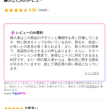
購入した人のレビュー
4.50
（
549
件）
レビューのAI要約
購入者はこの商品のデザインと機能性を高く評価していま
す。特に防水キャップが付いている点や、明るさ、色合い
が良いとの意見が多く見られます。また、取り付けが簡単
で、視認性が向上するとの声もあります。さらに、カラー
バリエーションが豊富で、多様なニーズに対応できる点も
好評です。また一部の購入者からは、耐久性に関する懸念
が示されていますが、総じて満足度の高い商品となってい
ます。
さらに表示
直近のレビューを元にした生成AIによる要約であり正確性や適切性は保証されませ
ん。商品レビューの内容はご自身でお確かめ下さい。要約のご利用は
利用規約
が適
用されます。
大変良い