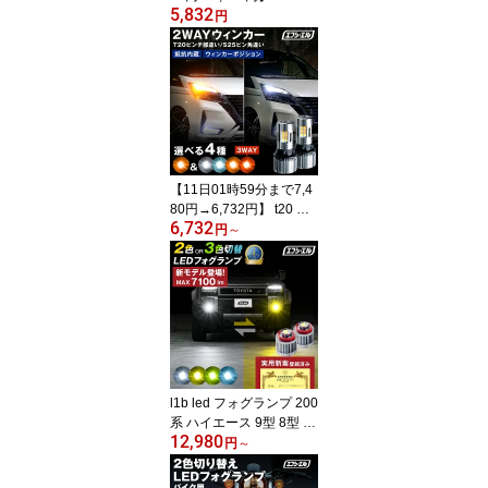
5,832
5 T20ピンチ部違い S25
円
ピン角違い 最大2400lm l
ed ウィンカー バルブ ア
ンバー ウインカー 抵抗
内蔵 ハイフラ防止 デリ
カd5 ハイエース 9型 200
系 メタルステルス ハイ
ルーメン 車検対応 1年保
証 エフシーエル fcl
【11日01時59分まで7,4
80円→6,732円】 t20 ピ
6,732
ンチ部違い led ウインカ
円
～
ー アンバー ウィンカー
抵抗内蔵 ウインカーポジ
ション ウィンカーポジシ
ョンキット セレナ c27
ハイエース 9型 200系 デ
リカd5 ハイフラ防止 車
検対応 1年保証 エフシー
エル fcl
l1b led フォグランプ 200
系 ハイエース 9型 8型 7
12,980
型 80系 ハリアー イエロ
円
～
ー ライムイエロー ホワ
イト 2色切り替え カラー