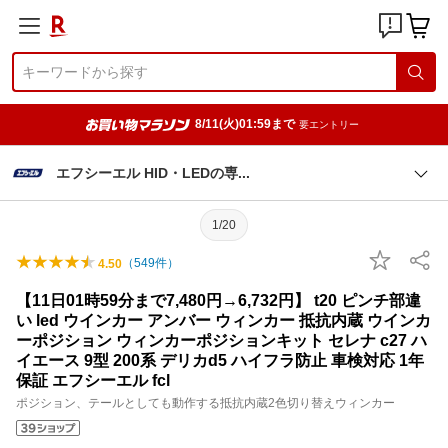
8/11(火)01:59まで
要エントリー
エフシーエル HID・LEDの
専
1/20
（
549
件）
4.50
【11日01時59分まで7,480円→6,732円】 t20 ピンチ部違
い led ウインカー アンバー ウィンカー 抵抗内蔵 ウインカ
ーポジション ウィンカーポジションキット セレナ c27 ハ
イエース 9型 200系 デリカd5 ハイフラ防止 車検対応 1年
保証 エフシーエル fcl
ポジション、テールとしても動作する抵抗内蔵2色切り替えウィンカー