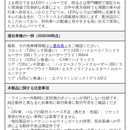
上を両立できるLEDウィンカーです。明るさは専門機関で測定され
た実測値で圧倒的な光量により、日中や悪天候時でも周囲の車や歩
行者へ存在をしっかりとアピール。LEDならではの瞬時に点滅する
キレのある光が、ワンランク上の高級感を演出します。配光設計に
もこだわっており、対向車への配慮と見やすさを高い次元で実現し
たカスタムパーツです。
適合車種の一例（2026/06時点）
最新、その他車種情報は
＞適合表＜
をご確認ください。
フロント（T20ピンチ部違い）：デリカD5 / ハイエース / ランドク
ルーザー 200 / ランドクルーザープラド / RAV4
フロント（S25ピン角違い）：C-HR / ハイラックス
リア（T20ピンチ部違い）：ハイエース / ランドクルーザー 200 / ラ
ンドクルーザープラド / RAV4 / エスティマ / フォレスター / カロー
ラ / アクア
リア（S25ピン角違い）：エブリイ / シビック / デリカD:2
本製品に関する注意事項
・ウインカー作動時に反対側のポジションが消灯しない仕様です。
純正動作と異なるため事前に取付業者に取付可否をご確認くださ
い。
・24V車、バルブの取付スペース不足（奥行き・先端）、ソケット
形状が合わない車両には装着できません。
・他社製品やシーケンシャルウインカーとの併用、安全装備への干
渉による動作不良は保証外です。