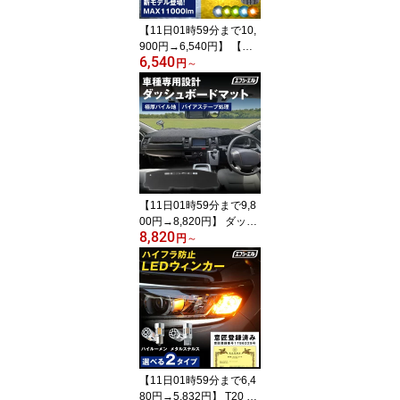
【11日01時59分まで10,
900円→6,540円】 【新
6,540
モデル】h11 h16 h8 hb4
円
～
最大11000lm led フォグ
ランプ フォグ ホワイト
イエロー ライムイエロー
2色切り替え デリカd5 セ
レナc27 rav4 車検対応 1
年保証 エフシーエル fcl
【11日01時59分まで9,8
00円→8,820円】 ダッシ
8,820
ュボードマット ダッシュ
円
～
ボード 滑り止め カバー r
av4 ノア デリカ d5 ハリ
アー ヴォクシー 車種専
用 立体成型 映り込み防
止 反射 視界確保 極厚パ
イル生地 快適温度 エフ
シーエル fcl
【11日01時59分まで6,4
80円→5,832円】 T20 S2