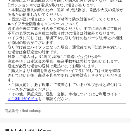
・車種により電源配線の引き回しや防水処理が必要となり、純正LE
Dポジション車では電源が取れない場合があります。
・本製品は抵抗内蔵のため、追加 of 抵抗器は、発熱や火災の危険が
あるため使用しないでください。
・固定が緩い場合はシーリング材等で防水対策を行ってください。
■ハイフラ全額返金キャンペーンについて
必ず適合表にて取付可否をご確認ください。すでに適合表にて取付
不可の表示のある車種にお取り付けの場合は対象外となります。
ハイフラに関しては、環境下やお取り付けの他パーツ/お車との相性
が原因の場合がございます。
取り付け後にハイフラになった場合、通電後でも下記条件を満たし
た場合は全額返金の対象です。
対象：ご購入日より1週間以内にご連絡いただけた場合
注意事項：口座返金の場合、振込手数料は弊社で負担いたします。
返送が必要な場合の送料は元払いにてお願いします。
ご購入日より1週間を過ぎた場合のハイフラに関しては状況を確認
させて頂いた後、商品不具合であれば交換対応とさせていただきま
す。
・ご購入前に、必ず現車にて装着されているバルブ形状と取付けス
ペースをご確認ください。
・その他、保証規定、返品・交換、車検についてはご利用ガイド：
＞ご利用ガイド＜
をご確認ください。
商品番号：fled-colorop