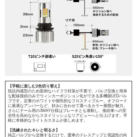
【手軽に楽しむ2色切り替え】
抵抗内蔵型のため面倒なハイフラ対策が不要で、バルブ交換と簡単
な配線接続のみでウィンカーポジション化ができる多機能LEDバル
ブです。定番のホワイトや個性的なフロスティブルー、オフロード
に最適なアンバーなど、好みに合わせて選べるカラー展開が魅力。
さらにテール用の3WAY仕様はブレーキとも連動し、後続車への安
全性を高めながらスタイリッシュなリアビューへと仕上げます。手
軽に本格的なライトカスタムが楽しめます。
【洗練されたキレと明るさ】
純正バルブから交換するだけで、愛車のドレスアップと視認性の向