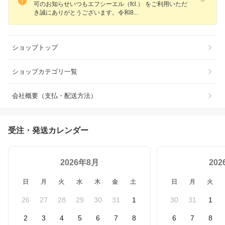
可のお知らせいつもエフシーエル（fcl.） をご利用いただ
き誠にありがとうございます。令和
8
ショップトップ
ショップカテゴリ一覧
会社概要（支払・配送方法）
受注・発送カレンダー
2026年8月
20
日
月
火
水
木
金
土
日
月
火
26
27
28
29
30
31
1
30
31
1
2
3
4
5
6
7
8
6
7
8