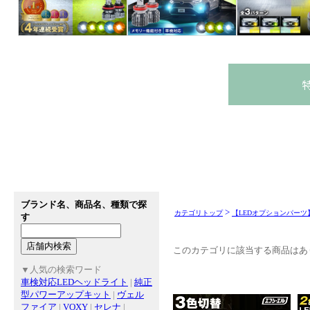
ブランド名、商品名、種類で探
>
カテゴリトップ
【LEDオプションパーツ
す
このカテゴリに該当する商品はあ
▼人気の検索ワード
車検対応LEDヘッドライト
|
純正
型パワーアップキット
|
ヴェル
ファイア
|
VOXY
|
セレナ
|