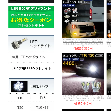
【11日01時59分まで43,700円→39,330円】 ハイエース 200系 7
【11
型 8型 9型 テールランプ led バックランプ 車検対応 1年保証
ウイン
パーツ セット ウィンカー フルled化 カスタム エフシーエル
ン ウ
fcl
デリ
価格
39,330円
【11日01時59分まで6,800円→5,440円】 t16 t20 led バックラン
【11
プ ホワイト エブリイ da17v ジムニー テールランプ 汎用 車検
車検対
対応 1年保証 カスタム 外装 パーツ エフシーエル fcl
価格
5,440円