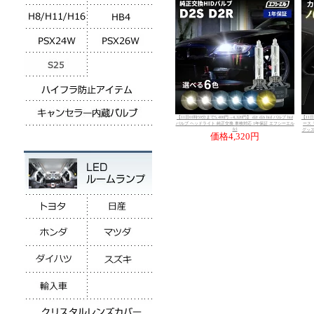
【11日01時59分まで5,400円→4,320円】 d2r d2s hid バルブ hid
【11日
バルブ ヘッドライト 純正交換 車検対応 1年保証 エフシーエル
ース
fcl
グッズ
価格
4,320円