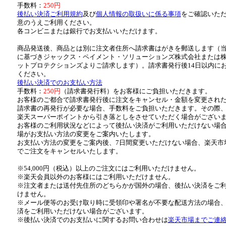
手数料：
250円
後払い決済ご利用規約
及び
個人情報の取扱いに係る事項
をご確認いた
意のうえご利用ください。
各コンビニまたは銀行でお支払いいただけます。
商品発送後、商品とは別に注文者住所へ請求書はがきを郵送します（
に基づきジャックス・ペイメント・ソリューションズ株式会社または
ットプロテクションズよりご請求します）。請求書発行後14日以内に
ください。
後払い決済でのお支払い方法
手数料：
250円
（請求書発行料）をお客様にご負担いただきます。
お客様のご都合で請求書発行後に注文をキャンセル・金額を変更され
請求書の再発行が必要な場合、手数料をご負担いただきます。その際
楽天スーパーポイントから引き落としをさせていただく場合がござい
お客様のご利用状況などによって後払い決済がご利用いただけない場
場がお支払い方法の変更をご案内いたします。
お支払い方法の変更をご案内後、7日間変更いただけない場合、楽天市
でご注文をキャンセルいたします。
※54,000円（税込）以上のご注文にはご利用いただけません。
※楽天会員以外のお客様にはご利用いただけません。
※注文者または送付先住所のどちらかが国外の場合、後払い決済をご
けません。
※メール便等のお受け取り時に受領印や署名が不要な配送方法の場合
済をご利用いただけない場合がございます。
※後払い決済でのお支払いに関するお問い合わせは
楽天市場までご連