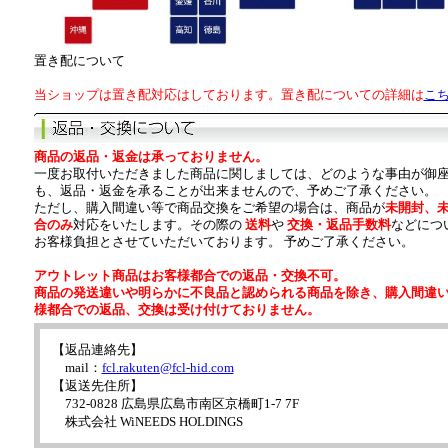
置き配について
当ショップは置き配対応はしております。置き配についての詳細は
こ
商品の返品・返金は承っておりません。
一度お取付いただきました商品に関しましては、どのような事由が御
も、返品・返金を承ることが出来ませんので、予めご了承ください。
ただし、購入間違い等で商品交換をご希望の場合は、商品が
未開封、
合のみ
対応をいたします。その際の
送料
や
交換・返品手数料
などにつ
お客様負担とさせていただいております。 予めご了承ください。
アウトレット商品はお客様都合での返品・交換不可。
商品の発送違いや明らかに不良品と認められる商品を除き、購入間違
様都合での返品、交換は受け付けておりません。
【返品連絡先】
mail：
fcl.rakuten@fcl-hid.com
【返送先住所】
732-0828 広島県広島市南区京橋町1-7 7F
株式会社 WiNEEDS HOLDINGS