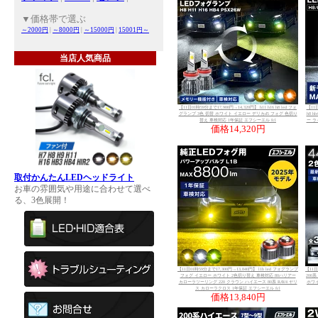
▼価格帯で選ぶ
～2000円
|
～8000円
|
～15000円
|
15001円～
当店人気商品
【11日01時59分まで17,900円→14,320円】 h11 h16 h8 led フォ
【11日
グランプ 3色 切替 ホワイト イエロー デリカd5 フォグ 色切り
h8 
替え 車検対応 1年保証 エフシーエル fcl
ー ラ
価格
14,320円
取付かんたんLEDヘッドライト
お車の雰囲気や用途に合わせて選べ
る、3色展開！
【11日01時59分まで17,300円→13,840円】 l1b led フォグランプ
【11日
フォグ イエロー ホワイト 2色切り替え 車検対応 80ハリアー
200
カローラツーリング 220 クラウン ハイエース 80系 RAV4 ヤリ
ホワイ
ス カローラクロス 1年保証 エフシーエル fcl
価格
13,840円