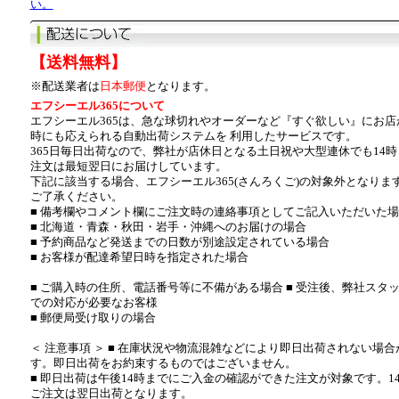
い。
【送料無料】
※配送業者は
日本郵便
となります。
エフシーエル365について
エフシーエル365は、急な球切れやオーダーなど『すぐ欲しい』にお店
時にも応えられる自動出荷システムを 利用したサービスです。
365日毎日出荷なので、弊社が店休日となる土日祝や大型連休でも14
注文は最短翌日にお届けしています。
下記に該当する場合、エフシーエル365(さんろくご)の対象外となりま
ご了承ください。
■ 備考欄やコメント欄にご注文時の連絡事項としてご記入いただいた場
■ 北海道・青森・秋田・岩手・沖縄へのお届けの場合
■ 予約商品など発送までの日数が別途設定されている場合
■ お客様が配達希望日時を指定された場合
■ ご購入時の住所、電話番号等に不備がある場合 ■ 受注後、弊社スタ
での対応が必要なお客様
■ 郵便局受け取りの場合
＜ 注意事項 ＞ ■ 在庫状況や物流混雑などにより即日出荷されない場
す。即日出荷をお約束するものではございません。
■ 即日出荷は午後14時までにご入金の確認ができた注文が対象です。1
ご注文は翌日出荷となります。