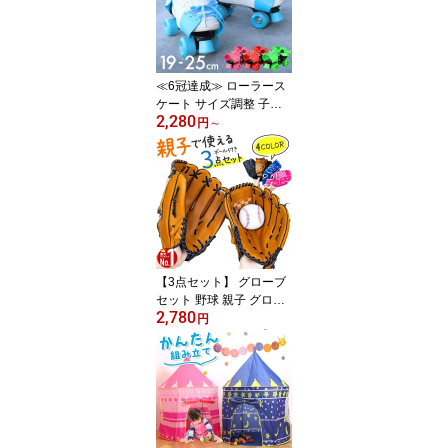
キッズテント室内 ハウス
消防車 パトカー バス ア
イスクリーム プレイハウ
ス 車 小さな家 持ち運び
≪6冠達成≫ ローラース
ケート サイズ調整 子供
2,280
ローラーシューズ 大人
円
～
靴 くつ スニーカー ロー
ラー シューズ 男の子 女
の子 子ども こども 4輪
着脱 サイズ 調節 可能 小
学生 ジュニア ブルー ピ
ンク レッド グリーン 孫
メンズ レディース ユニ
セックス かわいい
【3点セット】 グローブ
セット 野球 親子 グロー
2,780
ブセット キャッチボール
円
セット 野球グローブ セ
ット 少年 子 キッズ 子供
用 大人用 ボール付き キ
ャッチボール ジュニア用
成人用 野球ボールセット
低学年 ソフトボール練習
遊び