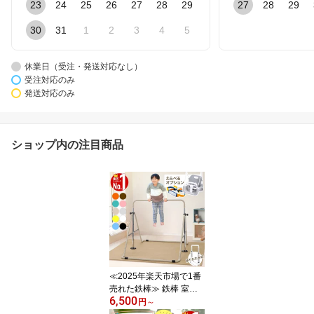
23
24
25
26
27
28
29
27
28
29
30
31
1
2
3
4
5
休業日（受注・発送対応なし）
受注対応のみ
発送対応のみ
ショップ内の注目商品
≪2025年楽天市場で1番
売れた鉄棒≫ 鉄棒 室内
6,500
子供 ブランコ 屋内 屋外
円
～