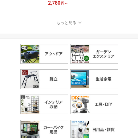
2,780
もちゃ 体幹 トレーニン
円
～
グ 男の子 女の子 子供用
室内遊び 耐荷重 75kg バ
ランス ボード 小学生 遊
もっと見る
具 ダイエット 室内遊び
室内運動 インテリア お
うち時間 水洗い可能誕生
日ギフト プレゼント 運
動 運動神経