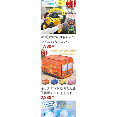
遊具 庭 室内遊具 逆上が
り ぶら下がり キッズ 折
りたたみ 折り畳み 収納
棒 大型遊具 特訓 運動 鉄
棒練習 てつぼう 安全 安
心 こども 幼稚園 子供用
トレーニング室内干し 物
干し コンパクト 安定
≪3冠達成≫ おもちゃハ
ンドル おもちゃ ハンド
1,980
ル カー ハンドルおもち
円
～
ゃ 本格的 車につける 運
転 後部座席 チャイルド
シート ベビーカー 子ど
も 子供 車 後部 座席 ギフ
ト ドライブ 2歳 3歳 4歳
エンジン 玩具 知育玩具
室内 イエロー オレンジ
グリーン ピンク
キッズテント 折りたたみ
子供用テント おしゃれ
2,280
ポップアップ キッズ 女
円
の子 折りたたみ式 キッ
ズ テント ハウス コンパ
クト ベビー 小学生 プレ
ゼント 男の子 秘密基地