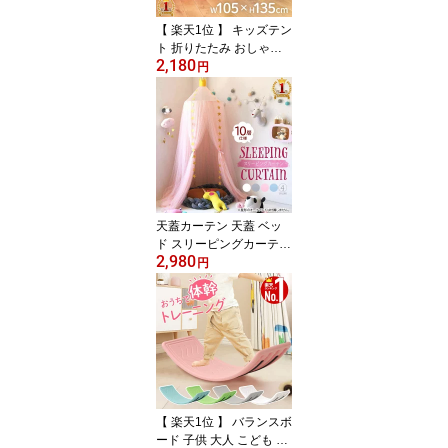
【 楽天1位 】 キッズテン
ト 折りたたみ おしゃれ
2,180
ポップアップ キッズ 女
円
の子 折りたたみ式 キッ
ズ テント ハウス コンパ
クト 秘密基地 お城 テン
トハウス ハウステント
キッズハウス ブルー ピ
ンク かわいい 屋内 室内
ボールハウス 青 ピンク
ブルー お姫様ごっこ
天蓋カーテン 天蓋 ベッ
ド スリーピングカーテン
2,980
カーテン モスキートネッ
円
ト 蚊帳 かや 防蚊 防虫 お
姫様 姫系 ベッドルーム
子供部屋 吊り下げ おし
ゃれ インテリア 子供 簡
単 遮光 通気性 ピンク ホ
ワイト グレー
【 楽天1位 】 バランスボ
ード 子供 大人 こども お