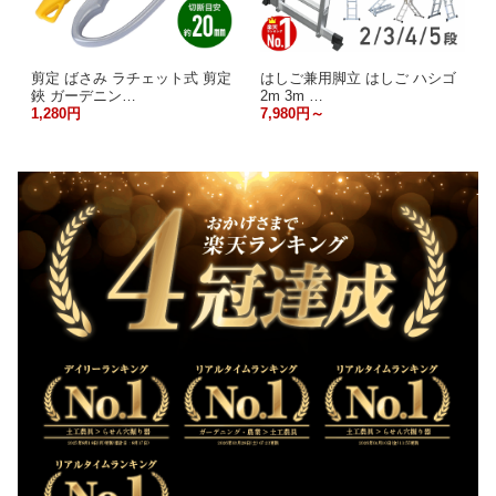
剪定 ばさみ ラチェット式 剪定
はしご兼用脚立 はしご ハシゴ
鋏 ガーデニン…
2m 3m …
1,280円
7,980円～