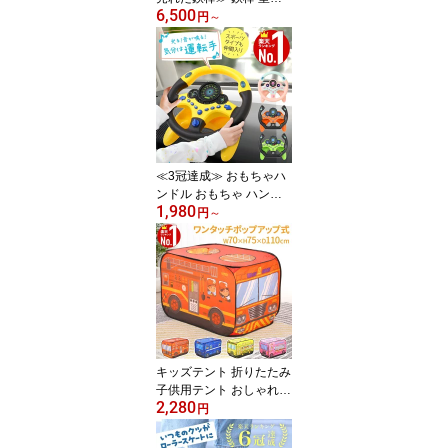
6,500
子供 ブランコ 屋内 屋外
円
～
遊具 庭 室内遊具 逆上が
り ぶら下がり キッズ 折
りたたみ 折り畳み 収納
棒 大型遊具 特訓 運動 鉄
棒練習 てつぼう 安全 安
心 こども 幼稚園 子供用
トレーニング室内干し 物
干し コンパクト 安定
≪3冠達成≫ おもちゃハ
ンドル おもちゃ ハンド
1,980
ル カー ハンドルおもち
円
～
ゃ 本格的 車につける 運
転 後部座席 チャイルド
シート ベビーカー 子ど
も 子供 車 後部 座席 ギフ
ト ドライブ 2歳 3歳 4歳
エンジン 玩具 知育玩具
室内 イエロー オレンジ
グリーン ピンク
キッズテント 折りたたみ
子供用テント おしゃれ
2,280
ポップアップ キッズ 女
円
の子 折りたたみ式 キッ
ズ テント ハウス コンパ