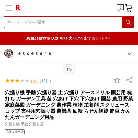
8/11(火)01:59まで
要エントリー
ｅｔｃｅｔｅｒａ
1/5
（
13
件）
3.15
穴掘り機 手動 穴掘り器 土 穴掘り アースドリル 園芸用 杭
打ち ガーデン工具 苗 穴あけ 下穴 下穴あけ 園芸 農用 野菜
家庭菜園 ガーデニング 農作業 植物 栄養剤 スクリュース
コップ 支柱用穴掘り器 農機具 回転 らせん螺旋 簡単 かん
たんガーデニング用品
穴掘り機 手動 穴掘り器