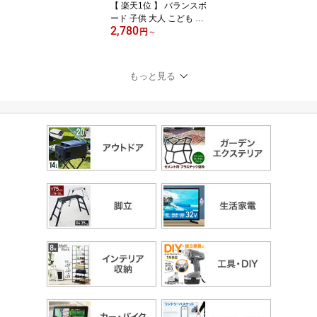
【 楽天1位 】 バランスボ
ード 子供 大人 こども お
2,780
もちゃ 体幹 トレーニン
円
～
グ 男の子 女の子 子供用
室内遊び 耐荷重 75kg バ
ランス ボード 小学生 遊
もっと見る
具 ダイエット 室内遊び
室内運動 インテリア お
うち時間 水洗い可能誕生
日ギフト プレゼント 運
動 運動神経