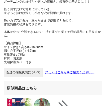
ガーデニングの杭打ちや庭木の苗植え、栄養剤の差込みに！！
軽く回すだけで地面に潜っていき、
すぽっと抜けば深くて小さな穴が簡単に掘れます。
軽い力で穴が掘れ、立ったままで使用できるので、
作業負担の軽減もできます。
本体は4つに分解できるので、持ち運びも楽々で収納場所にも困りませ
ん。
【商品詳細】
サイズ(約)：高さ86×幅30cm
掘り穴直径(約)：4.7cm
重量(約)：778g
材質：炭素鋼
先端保護カバー付き
配送の梱包状態について
詳しくはこちらをご確認ください。
類似商品はこちら