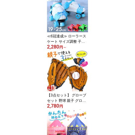
クト ベビー 小学生 プレ
ゼント 男の子 秘密基地
キッズテント室内 ハウス
消防車 パトカー バス ア
イスクリーム プレイハウ
ス 車 小さな家 持ち運び
≪6冠達成≫ ローラース
ケート サイズ調整 子供
2,280
ローラーシューズ 大人
円
～
靴 くつ スニーカー ロー
ラー シューズ 男の子 女
の子 子ども こども 4輪
着脱 サイズ 調節 可能 小
学生 ジュニア ブルー ピ
ンク レッド グリーン 孫
メンズ レディース ユニ
セックス かわいい
【3点セット】 グローブ
セット 野球 親子 グロー
2,780
ブセット キャッチボール
円
セット 野球グローブ セ
ット 少年 子 キッズ 子供
用 大人用 ボール付き キ
ャッチボール ジュニア用
成人用 野球ボールセット