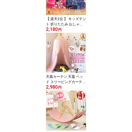
低学年 ソフトボール練習
遊び
【 楽天1位 】 キッズテン
ト 折りたたみ おしゃれ
2,180
ポップアップ キッズ 女
円
の子 折りたたみ式 キッ
ズ テント ハウス コンパ
クト 秘密基地 お城 テン
トハウス ハウステント
キッズハウス ブルー ピ
ンク かわいい 屋内 室内
ボールハウス 青 ピンク
ブルー お姫様ごっこ
天蓋カーテン 天蓋 ベッ
ド スリーピングカーテン
2,980
カーテン モスキートネッ
円
ト 蚊帳 かや 防蚊 防虫 お
姫様 姫系 ベッドルーム
子供部屋 吊り下げ おし
ゃれ インテリア 子供 簡
単 遮光 通気性 ピンク ホ
ワイト グレー