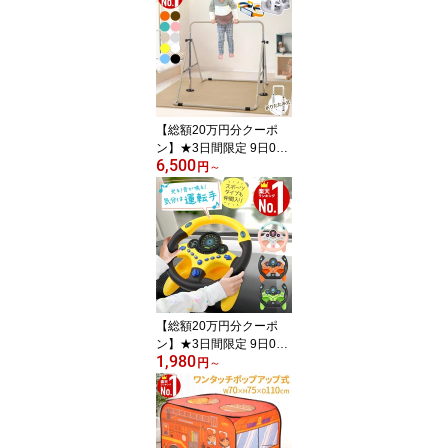
【総額20万円分クーポ
ン】★3日間限定 9日0時
6,500
～ ≪2025年楽天市場で1
円
～
番売れた鉄棒≫ 鉄棒 室
内 子供 ブランコ 屋内 屋
外 遊具 庭 室内遊具 逆上
がり ぶら下がり キッズ
折りたたみ 折り畳み 収
納 棒 大型遊具 特訓 運動
鉄棒練習 てつぼう 安全
安心 こども 幼稚園 子供
【総額20万円分クーポ
用ト
ン】★3日間限定 9日0時
1,980
～ ≪3冠達成≫ おもちゃ
円
～
ハンドル おもちゃ ハン
ドル カー ハンドルおも
ちゃ 本格的 車につける
運転 後部座席 チャイル