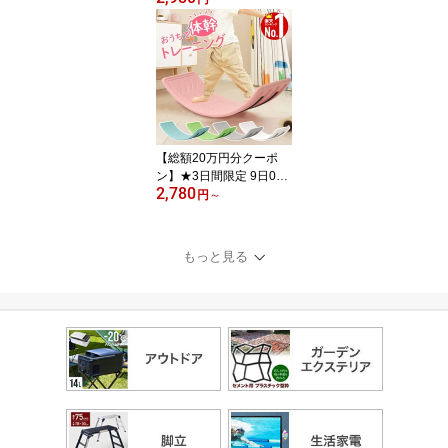
ッド スリーピングカーテ
ン カーテン モスキート
ネット 蚊帳 かや 防蚊 防
虫 お姫様 姫系 ベッドル
ーム 子供部屋 吊り下げ
おしゃれ インテリア 子
供 簡単 遮光 通気性 ピン
ク ホワイト グレー
【総額20万円分クーポ
ン】★3日間限定 9日0時
2,780
～ 【 楽天1位 】 バラン
円
～
スボード 子供 大人 こど
も おもちゃ 体幹 トレー
ニング 男の子 女の子 子
もっと見る
供用 室内遊び 耐荷重 75
kg バランス ボード 小学
生 遊具 ダイエット 室内
遊び 室内運動 インテリ
ア おうち時間 水洗い可
能誕生日