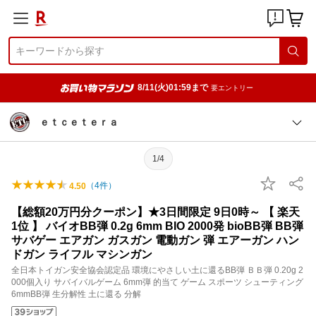
8/11(火)01:59まで
要エントリー
ｅｔｃｅｔｅｒａ
1/4
（
4
件）
4.50
【総額20万円分クーポン】★3日間限定 9日0時～ 【 楽天
1位 】 バイオBB弾 0.2g 6mm BIO 2000発 bioBB弾 BB弾
サバゲー エアガン ガスガン 電動ガン 弾 エアーガン ハン
ドガン ライフル マシンガン
全日本トイガン安全協会認定品 環境にやさしい土に還るBB弾 ＢＢ弾 0.20g 2
000個入り サバイバルゲーム 6mm弾 的当て ゲーム スポーツ シューティング
6mmBB弾 生分解性 土に還る 分解