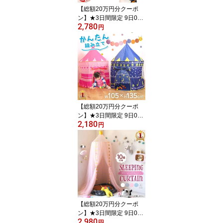
ンク レッド グリーン 孫
【総額20万円分クーポ
メ
ン】★3日間限定 9日0時
2,780
～ 【3点セット】 グロー
円
ブ セット 野球 親子 グロ
ーブセット キャッチボー
ルセット 野球グローブ
セット 少年 子 キッズ 子
供用 大人用 ボール付き
キャッチボール ジュニア
用 成人用 野球ボールセ
ット 低学年 ソフトボー
【総額20万円分クーポ
ル練習
ン】★3日間限定 9日0時
2,180
～ 【 楽天1位 】 キッズ
円
テント 折りたたみ おし
ゃれ ポップアップ キッ
ズ 女の子 折りたたみ式
キッズ テント ハウス コ
ンパクト 秘密基地 お城
テントハウス ハウステン
ト キッズハウス ブルー
ピンク かわいい 屋内 室
【総額20万円分クーポ
内 ボー
ン】★3日間限定 9日0時
2,980
～ 天蓋カーテン 天蓋 ベ
円