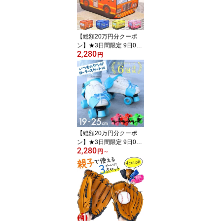
ドシート ベビーカー 子
ども 子供 車 後部 座席 ギ
フト ドライブ 2歳 3歳 4
歳 エンジン 玩具 知育玩
【総額20万円分クーポ
具 室内
ン】★3日間限定 9日0時
2,280
～ キッズテント 折りた
円
たみ 子供用テント おし
ゃれ ポップアップ キッ
ズ 女の子 折りたたみ式
キッズ テント ハウス コ
ンパクト ベビー 小学生
プレゼント 男の子 秘密
基地 キッズテント室内
ハウス 消防車 パトカー
【総額20万円分クーポ
バス アイス
ン】★3日間限定 9日0時
2,280
～ ≪6冠達成≫ ローラー
円
～
スケート サイズ調整 子
供 ローラーシューズ 大
人 靴 くつ スニーカー ロ
ーラー シューズ 男の子
女の子 子ども こども 4輪
着脱 サイズ 調節 可能 小
学生 ジュニア ブルー ピ