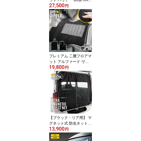
27,500
4 50系 運転席 助手席 2列
円
目 TOYOTA トヨタ 二重
マット 2重マット TPE材
質 ポリエステル繊維 立
体成型 絨毯マット ズレ
防止 内装 車内 カスタム
パーツ 抗菌効果 上質な
絨毯マットと3Dマット
プレミアム 二層フロアマ
ット アルファード ヴェ
19,800
ルファイア 40系 フロン
円
トのみ 運転席 助手席 TO
YOTA トヨタ 二重マット
2重マット TPE材質 ポリ
エステル繊維 立体成型
絨毯マット ズレ防止 内
装 カスタム パーツ 抗菌
効果
【ブラック・リア用】 マ
グネット式 防虫ネット
13,900
ハイエース 200系 1枚 ト
円
ヨタ バックドア用 車用
防虫ネット 1型〜現行 標