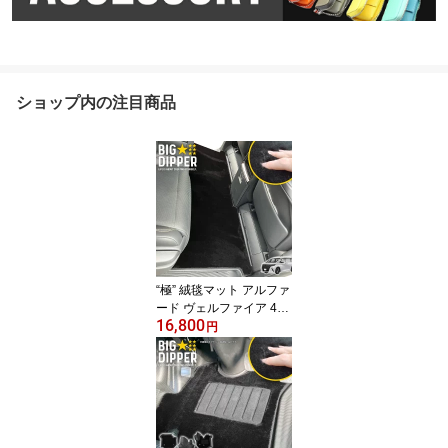
ショップ内の注目商品
“極” 絨毯マット アルファ
ード ヴェルファイア 40
16,800
系 2列目 トヨタ TOYOTA
円
ポリエステル繊維 PET素
材 フロアマット カーマ
ット ズレ防止 内装 カス
タム パーツ