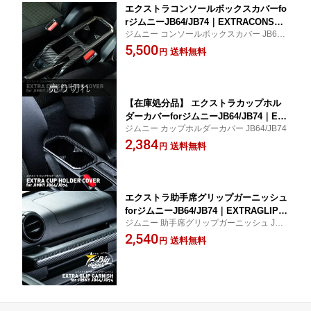
エクストラコンソールボックスカバーfo
rジムニーJB64/JB74｜EXTRACONSOL
ジムニー コンソールボックスカバー JB64 J
EBOXCOVERforJIMNYJB64/JB74｜コ
B74
5,500
ンソールボックスカーボンアームレスト
送料無料
円
【在庫処分品】 エクストラカップホル
ダーカバーforジムニーJB64/JB74｜EX
ジムニー カップホルダーカバー JB64/JB74
TRACUPHOLDERCOVERforJIMNYJB6
2,384
4/JB74｜新型カップホルダーカバーカー
送料無料
円
ボン
エクストラ助手席グリップガーニッシュ
forジムニーJB64/JB74｜EXTRAGLIPG
ジムニー 助手席グリップガーニッシュ JB6
ARNISHforJIMNYJB64/JB74｜新型ガー
4/JB74
2,540
ニッシュグリップ
送料無料
円