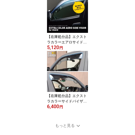
準ボディ標準ルーフ ワイ
ドボディミドルルーフ ド
アの開閉可能車中泊 アウ
トドア かんたん取付
【在庫処分品】エクスト
ラカラーエアロサイドバ
5,120
イザーforハイエース｜E
円
XTRACOLORAEROSID
EVISORforHIACE｜6
型〜サイドバイザーかっ
こいいエクステリアパー
ツカーパーツ
【在庫処分品】エクスト
ラカラーサイドバイザーf
6,400
orキャラバン｜EXTRAC
円
OLORSIDEVISORforCA
RAVAN｜NISSAN日産N
V350サイドバイザーか
もっと見る
っこいいエクステリアパ
ーツカーパーツ