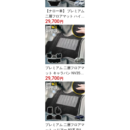
【ナロー車】 プレミアム
二層フロアマット ハイエ
29,700
ースバン 200系 5人乗り
円
S-GL 標準ボディ 運転席
助手席 2列目 TOYOTA ト
ヨタ 二重マット 2重マッ
トフロアマット TPE材質
ポリエステル繊維 立体成
型 絨毯マット ズレ防止
内装 車内
プレミアム 二層フロアマ
ット キャラバン NV350
29,700
E26型 運転席 助手席 2列
円
目 日産 NISSAN ニッサ
ン 二重マット 2重マット
フロアマット TPE材質
ポリエステル繊維 立体成
型 絨毯マット カーマッ
ト 上質な絨毯マットと3
Dマット 車内 内装 カス
タム パーツ
プレミアム 二層フロアマ
ット ハリアー 80系 RAV