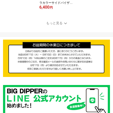
ラカラーサイドバイザーf
6,400
orキャラバン｜EXTRAC
円
OLORSIDEVISORforCA
RAVAN｜NISSAN日産N
V350サイドバイザーか
もっと見る
っこいいエクステリアパ
ーツカーパーツ