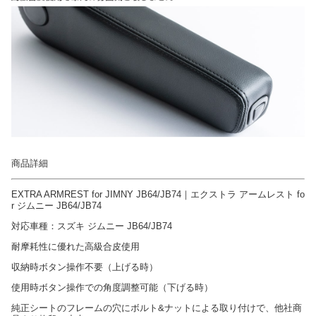
商品詳細
EXTRA ARMREST for JIMNY JB64/JB74｜エクストラ アームレスト fo
r ジムニー JB64/JB74
対応車種：スズキ ジムニー JB64/JB74
耐摩耗性に優れた高級合皮使用
収納時ボタン操作不要（上げる時）
使用時ボタン操作での角度調整可能（下げる時）
純正シートのフレームの穴にボルト&ナットによる取り付けで、他社商