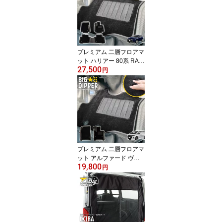
ポリエステル繊維 立体成
型 絨毯マット カーマッ
ト 上質な絨毯マットと3
Dマット 車内 内装 カス
タム パーツ
プレミアム 二層フロアマ
ット ハリアー 80系 RAV
27,500
4 50系 運転席 助手席 2列
円
目 TOYOTA トヨタ 二重
マット 2重マット TPE材
質 ポリエステル繊維 立
体成型 絨毯マット ズレ
防止 内装 車内 カスタム
パーツ 抗菌効果 上質な
絨毯マットと3Dマット
プレミアム 二層フロアマ
ット アルファード ヴェ
19,800
ルファイア 40系 フロン
円
トのみ 運転席 助手席 TO
YOTA トヨタ 二重マット
2重マット TPE材質 ポリ
エステル繊維 立体成型
絨毯マット ズレ防止 内
装 カスタム パーツ 抗菌