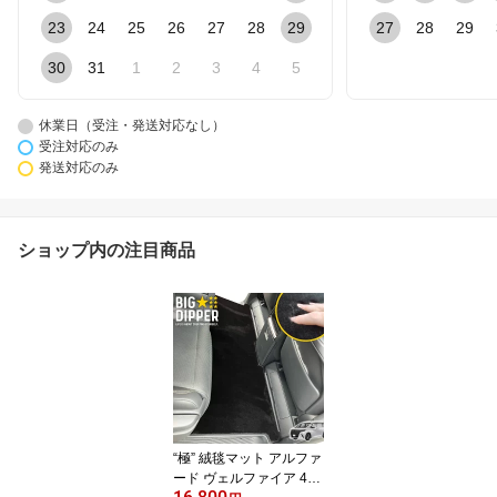
23
24
25
26
27
28
29
27
28
29
30
31
1
2
3
4
5
休業日（受注・発送対応なし）
受注対応のみ
発送対応のみ
ショップ内の注目商品
“極” 絨毯マット アルファ
ード ヴェルファイア 40