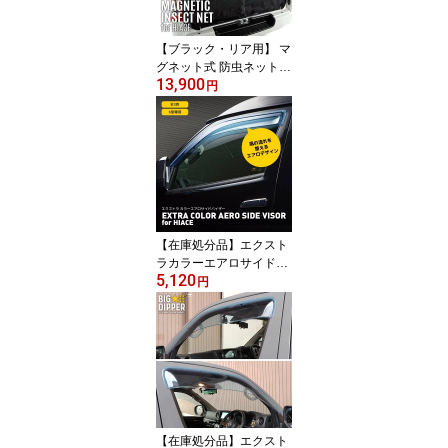
効果
【ブラック・リア用】 マ
グネット式 防虫ネット
13,900
ハイエース 200系 1枚 ト
円
ヨタ バックドア用 車用
防虫ネット 1型〜現行 標
準ボディ標準ルーフ ワイ
ドボディミドルルーフ ド
アの開閉可能車中泊 アウ
トドア かんたん取付
【在庫処分品】エクスト
ラカラーエアロサイドバ
5,120
イザーforハイエース｜E
円
XTRACOLORAEROSID
EVISORforHIACE｜6
型〜サイドバイザーかっ
こいいエクステリアパー
ツカーパーツ
【在庫処分品】エクスト