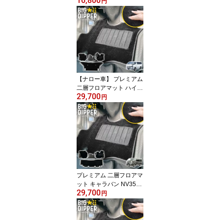
16,800
系 2列目 トヨタ TOYOTA
円
ポリエステル繊維 PET素
材 フロアマット カーマ
ット ズレ防止 内装 カス
タム パーツ
【ナロー車】 プレミアム
二層フロアマット ハイエ
29,700
ースバン 200系 5人乗り
円
S-GL 標準ボディ 運転席
助手席 2列目 TOYOTA ト
ヨタ 二重マット 2重マッ
トフロアマット TPE材質
ポリエステル繊維 立体成
型 絨毯マット ズレ防止
内装 車内
プレミアム 二層フロアマ
ット キャラバン NV350
29,700
E26型 運転席 助手席 2列
円
目 日産 NISSAN ニッサ
ン 二重マット 2重マット
フロアマット TPE材質