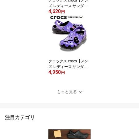
クロックス crocs【メン
ズ レディース サンダ
4,620
ル】Specialist 2.0 Vent/
円
スペシャリスト 2.0 ベン
ト/病院 看護 医療用｜
クロックス crocs【メン
ズ レディース サンダ
4,950
ル】Kuromi Classic Clo
円
g/「クロミ」 クラシック
クロッグ/211491-90H｜
##
もっと見る
注目カテゴリ