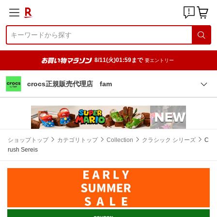
8/11(火)01:59まで
要エントリー
crocs正規販売代理店 fam
ショップトップ
カテゴリトップ
Collection
クラシック シリーズ
C
rush Sereis