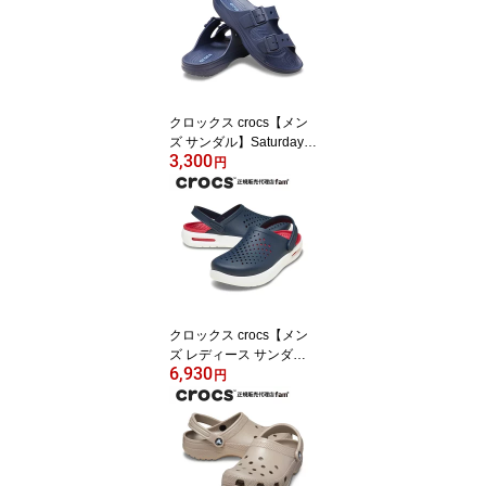
ッグ/212138
クロックス crocs【メン
ズ サンダル】Saturday S
3,300
andal M/サタデー サンダ
円
ル M /212245-410｜##
クロックス crocs【メン
ズ レディース サンダ
6,930
ル】InMotion Clog/イン
円
モーション クロッグ/ネ
イビー｜