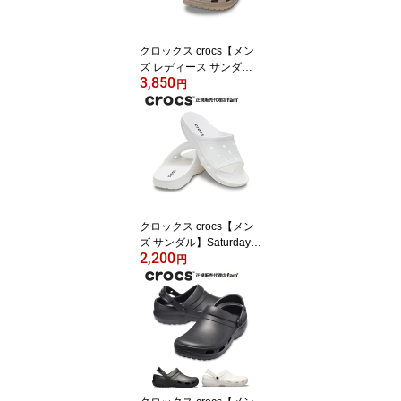
クロックス crocs【メン
ズ レディース サンダ
3,850
ル】Classic/クラシック/
円
10001-214｜##
クロックス crocs【メン
ズ サンダル】Saturday S
2,200
lide M/サタデー スライド
円
M /213298-100｜##