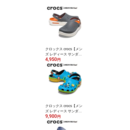
クロックス crocs【メン
ズ レディース サンダ
4,950
ル】InMotion Clog/イン
円
モーション クロッグ/209
964-0DA｜##
クロックス crocs【メン
ズ レディース サンダ
9,900
ル】Super Mario Core Cl
円
assic Clog/スーパーマリ
オ コア クラシック クロ