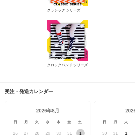
クラシック シリーズ
クロックバンド シリーズ
受注・発送カレンダー
2026年8月
20
日
月
火
水
木
金
土
日
月
火
26
27
28
29
30
31
1
30
31
1