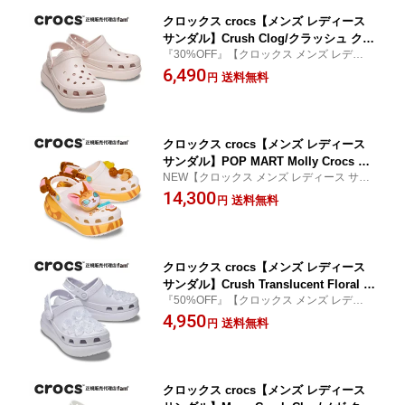
クロックス crocs【メンズ レディース
サンダル】Crush Clog/クラッシュ クロ
『30%OFF』【クロックス メンズ レディー
ッグ/クォーツ｜##
ス サンダル 厚底 ヒール】
6,490
送料無料
円
クロックス crocs【メンズ レディース
サンダル】POP MART Molly Crocs Cr
NEW【クロックス メンズ レディース サン
ush Clog/ポップマート モリー クロッ
ダル 厚底 ヒール キャラクター】
14,300
クス クラッシュ クロッグ/212963-90H
送料無料
円
クロックス crocs【メンズ レディース
サンダル】Crush Translucent Floral Cl
『50%OFF』【クロックス メンズ レディー
og/クラッシュ トランスルーセント フロ
ス サンダル 厚底 クリア フラワー】
4,950
ーラル クロッグ/213121｜##
送料無料
円
クロックス crocs【メンズ レディース