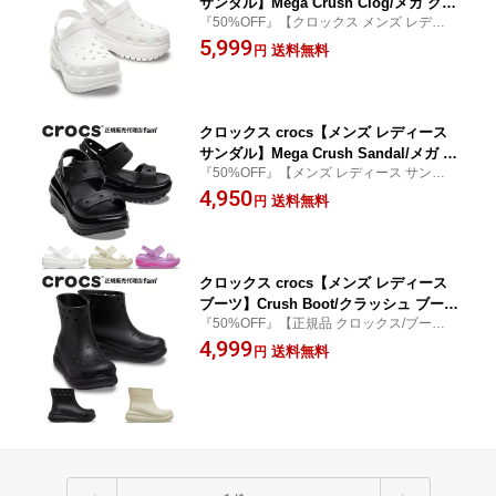
サンダル】Mega Crush Clog/メガ クラ
『50%OFF』【クロックス メンズ レディー
ッシュ クロッグ/ホワイト｜##
ス サンダル 厚底】
5,999
送料無料
円
クロックス crocs【メンズ レディース
サンダル】Mega Crush Sandal/メガ ク
『50%OFF』【メンズ レディース サンダ
ラッシュ サンダル｜##
ル/厚底 大きいサイズ】
4,950
送料無料
円
クロックス crocs【メンズ レディース
ブーツ】Crush Boot/クラッシュ ブーツ
『50%OFF』【正規品 クロックス/ブーツ/
｜##
メンズ レディース/厚底】
4,999
送料無料
円