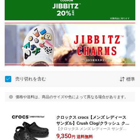
売り切れを含む
標準
価格や送料は、商品のサイズや色によって異なる場合があります。
クロックス crocs【メンズ レディース
サンダル】Crush Clog/クラッシュ クロ
【クロックス メンズ レディース サンダル
ッグ/ブラック｜
厚底】
9,350
送料無料
円