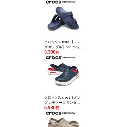
assic Clog/スーパーマリ
オ コア クラシック クロ
ッグ/212138
クロックス crocs【メン
ズ サンダル】Saturday S
3,300
andal M/サタデー サンダ
円
ル M /212245-410｜##
クロックス crocs【メン
ズ レディース サンダ
6,930
ル】InMotion Clog/イン
円
モーション クロッグ/ネ
イビー｜