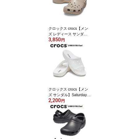
クロックス crocs【メン
ズ レディース サンダ
3,850
ル】Classic/クラシック/
円
10001-214｜##
クロックス crocs【メン
ズ サンダル】Saturday S
2,200
lide M/サタデー スライド
円
M /213298-100｜##