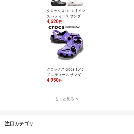
クロックス crocs【メン
ズ レディース サンダ
4,620
ル】Specialist 2.0 Vent/
円
スペシャリスト 2.0 ベン
ト/病院 看護 医療用｜
クロックス crocs【メン
ズ レディース サンダ
4,950
ル】Kuromi Classic Clo
円
g/「クロミ」 クラシック
クロッグ/211491-90H｜
##
もっと見る
注目カテゴリ