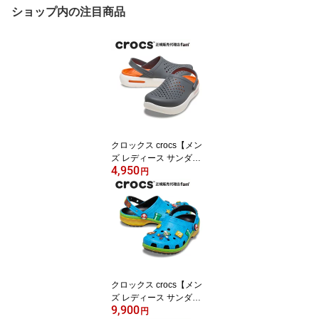
ショップ内の注目商品
クロックス crocs【メン
ズ レディース サンダ
4,950
ル】InMotion Clog/イン
円
モーション クロッグ/209
964-0DA｜##
クロックス crocs【メン
ズ レディース サンダ
9,900
ル】Super Mario Core Cl
円