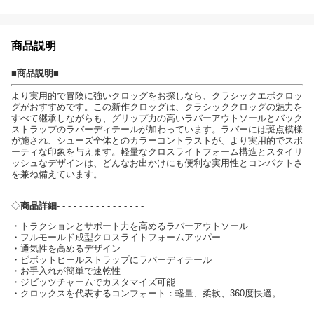
商品説明
■商品説明■
より実用的で冒険に強いクロッグをお探しなら、クラシックエボクロッ
グがおすすめです。この新作クロッグは、クラシッククロッグの魅力を
すべて継承しながらも、グリップ力の高いラバーアウトソールとバック
ストラップのラバーディテールが加わっています。ラバーには斑点模様
が施され、シューズ全体とのカラーコントラストが、より実用的でスポ
ーティな印象を与えます。軽量なクロスライトフォーム構造とスタイリ
ッシュなデザインは、どんなお出かけにも便利な実用性とコンパクトさ
を兼ね備えています。
◇
商品詳細
- - - - - - - - - - - - - - - -
・トラクションとサポート力を高めるラバーアウトソール
・フルモールド成型クロスライトフォームアッパー
・通気性を高めるデザイン
・ピボットヒールストラップにラバーディテール
・お手入れが簡単で速乾性
・ジビッツチャームでカスタマイズ可能
・クロックスを代表するコンフォート：軽量、柔軟、360度快適。