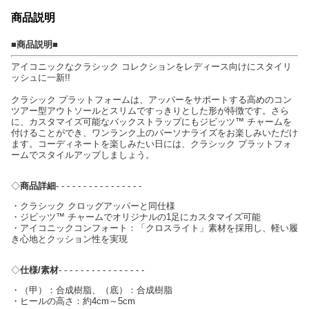
商品説明
■商品説明■
アイコニックなクラシック コレクションをレディース向けにスタイリ
ッシュに一新!!
クラシック プラットフォームは、アッパーをサポートする高めのコン
ツアー型アウトソールとスリムですっきりとした形が特徴です。さら
に、カスタマイズ可能なバックストラップにもジビッツ™ チャームを
付けることができ、ワンランク上のパーソナライズをお楽しみいただけ
ます。コーディネートを楽しみたい日には、クラシック プラットフォ
ームでスタイルアップしましょう。
◇
商品詳細
- - - - - - - - - - - - - - - -
・クラシック クロッグアッパーと同仕様
・ジビッツ™ チャームでオリジナルの1足にカスタマイズ可能
・アイコニックコンフォート：「クロスライト」素材を採用し、軽い履
き心地とクッション性を実現
◇
仕様/素材
- - - - - - - - - - - - - - - -
・（甲）：合成樹脂、（底）：合成樹脂
・ヒールの高さ：約4cm～5cm