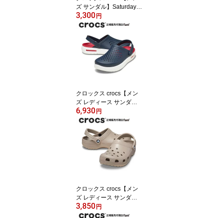
ズ サンダル】Saturday S
3,300
andal M/サタデー サンダ
円
ル M /212245-410｜##
クロックス crocs【メン
ズ レディース サンダ
6,930
ル】InMotion Clog/イン
円
モーション クロッグ/ネ
イビー｜
クロックス crocs【メン
ズ レディース サンダ
3,850
ル】Classic/クラシック/
円
10001-214｜##