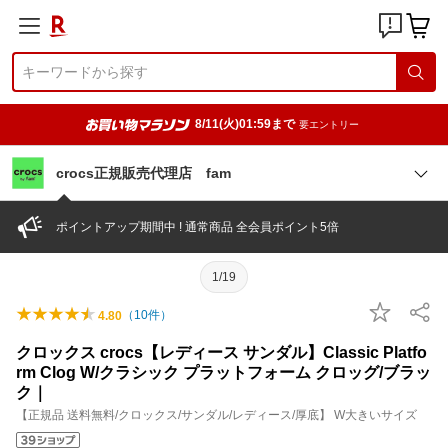
8/11(火)01:59まで
要エントリー
crocs正規販売代理店 fam
ポイントアップ期間中 ! 通常商品 全会員ポイント5倍
1/19
（
10
件）
4.80
クロックス crocs【レディース サンダル】Classic Platfo
rm Clog W/クラシック プラットフォーム クロッグ/ブラッ
ク｜
【正規品 送料無料/クロックス/サンダル/レディース/厚底】 W大きいサイズ