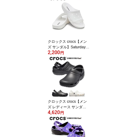
クロックス crocs【メン
ズ サンダル】Saturday S
2,200
lide M/サタデー スライド
円
M /213298-100｜##
クロックス crocs【メン
ズ レディース サンダ
4,620
ル】Specialist 2.0 Vent/
円
スペシャリスト 2.0 ベン
ト/病院 看護 医療用｜