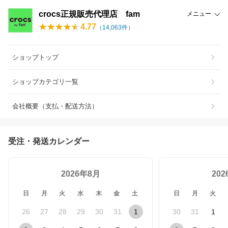
crocs正規販売代理店 fam
メニュー
4.77
（
14,063
件）
ショップトップ
ショップカテゴリ一覧
会社概要（支払・配送方法）
受注・発送カレンダー
2026年8月
20
日
月
火
水
木
金
土
日
月
火
26
27
28
29
30
31
1
30
31
1