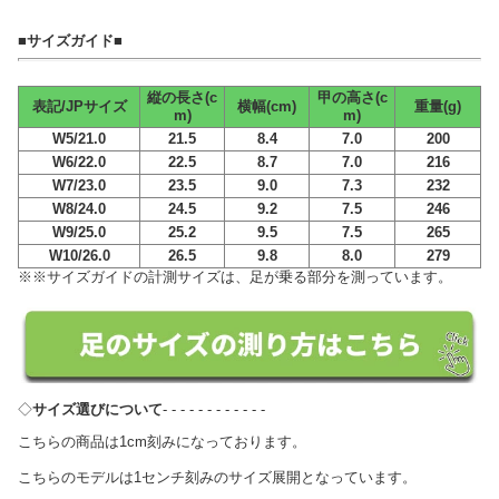
■サイズガイド■
縦の長さ(c
甲の高さ(c
表記/JPサイズ
横幅(cm)
重量(g)
m)
m)
W5/21.0
21.5
8.4
7.0
200
W6/22.0
22.5
8.7
7.0
216
W7/23.0
23.5
9.0
7.3
232
W8/24.0
24.5
9.2
7.5
246
W9/25.0
25.2
9.5
7.5
265
W10/26.0
26.5
9.8
8.0
279
※※サイズガイドの計測サイズは、足が乗る部分を測っています。
◇
サイズ選びについて
- - - - - - - - - - - -
こちらの商品は1cm刻みになっております。
こちらのモデルは1センチ刻みのサイズ展開となっています。