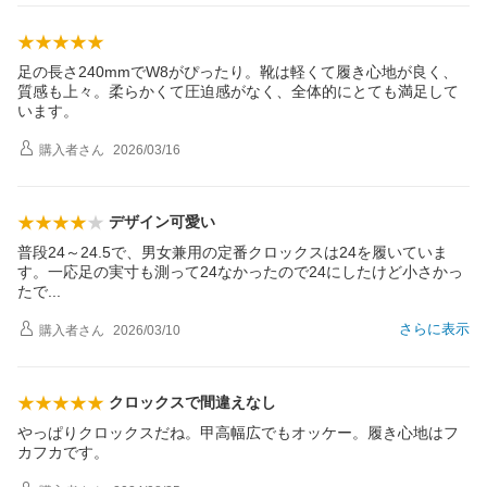
足の長さ240mmでW8がぴったり。靴は軽くて履き心地が良く、
質感も上々。柔らかくて圧迫感がなく、全体的にとても満足して
います。
購入者
さん
2026/03/16
デザイン可愛い
普段24～24.5で、男女兼用の定番クロックスは24を履いていま
す。一応足の実寸も測って24なかったので24にしたけど小さかっ
た
で
さらに表示
購入者
さん
2026/03/10
クロックスで間違えなし
やっぱりクロックスだね。甲高幅広でもオッケー。履き心地はフ
カフカです。