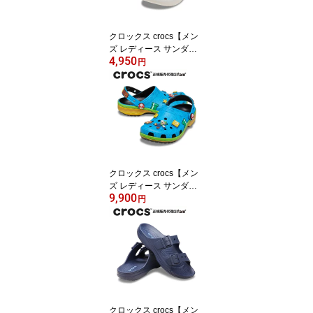
クロックス crocs【メン
ズ レディース サンダ
4,950
ル】InMotion Clog/イン
円
モーション クロッグ/209
964-0DA｜##
クロックス crocs【メン
ズ レディース サンダ
9,900
ル】Super Mario Core Cl
円
assic Clog/スーパーマリ
オ コア クラシック クロ
ッグ/212138
クロックス crocs【メン