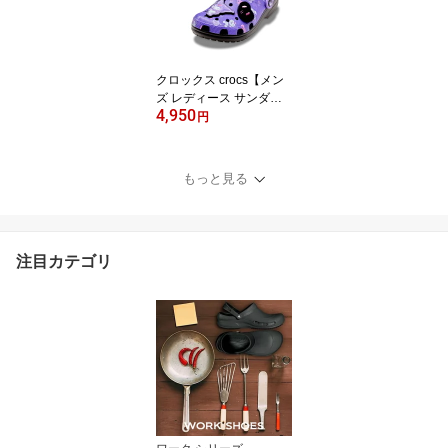
クロックス crocs【メン
ズ レディース サンダ
4,950
ル】Kuromi Classic Clo
円
g/「クロミ」 クラシック
クロッグ/211491-90H｜
##
もっと見る
注目カテゴリ